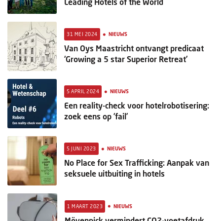
Leading Hotels of the World
•
31 MEI 2024
NIEUWS
Van Oys Maastricht ontvangt predicaat
‘Growing a 5 star Superior Retreat’
•
5 APRIL 2024
NIEUWS
Een reality-check voor hotelrobotisering:
zoek eens op ‘fail’
•
5 JUNI 2023
NIEUWS
No Place for Sex Trafficking: Aanpak van
seksuele uitbuiting in hotels
•
1 MAART 2023
NIEUWS
Mövenpick vermindert CO2-voetafdruk