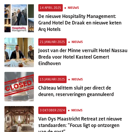
•
14 APRIL 2025
NIEUWS
De nieuwe Hospitality Management:
Grand Hotel De Draak en nieuwe keten
Arq Hotels
•
21 JANUARI 2025
NIEUWS
Joost van der Minne verruilt Hotel Nassau
Breda voor Hotel Kasteel Gemert
Eindhoven
•
15 JANUARI 2025
NIEUWS
Château Wittem sluit per direct de
deuren, reserveringen geannuleerd
•
3 OKTOBER 2024
NIEUWS
Van Oys Maastricht Retreat zet nieuwe
standaarden: “Focus ligt op ontzorgen
van de gast”