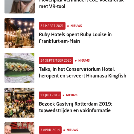
met VR-tool
•
24 MAART 2021
NIEUWS
Ruby Hotels opent Ruby Louise in
Frankfurt-am-Main
•
24 SEPTEMBER 2020
NIEUWS
Taiko, in het Conservatorium Hotel,
heropent en serveert Hiramasa Kingfish
•
11 JULI 2019
NIEUWS
Bezoek Gastvrij Rotterdam 2019:
topwedstrijden en vakinformatie
•
3 APRIL 2019
NIEUWS