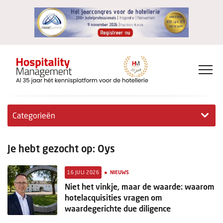
Categorieën
Exclusieve interviews
Je hebt gezocht op: Oys
Hotelovernames
•
16 JULI 2026
NIEUWS
HM+
Niet het vinkje, maar de waarde: waarom
hotelacquisities vragen om
Jong & Ambitieus
waardegerichte due diligence