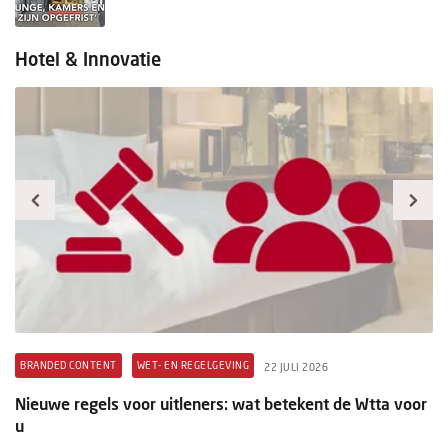
Hotel & Innovatie
BRANDED CONTENT
WET- EN REGELGEVING
B
22 JULI 2026
t
Nieuwe regels voor uitleners: wat betekent de Wtta voor
Pr
u
ex