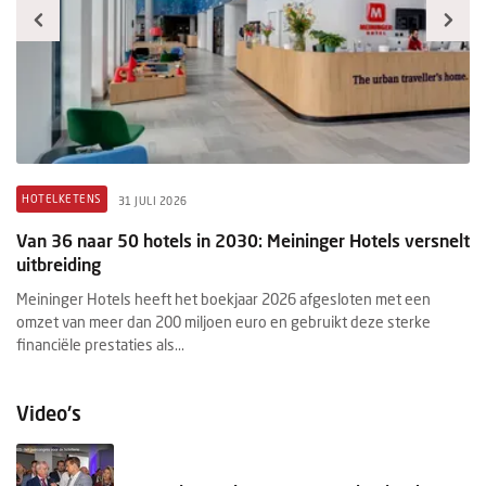
HOTELKETENS
B
31 JULI 2026
Van 36 naar 50 hotels in 2030: Meininger Hotels versnelt
H
uitbreiding
me
Meininger Hotels heeft het boekjaar 2026 afgesloten met een
De
r
omzet van meer dan 200 miljoen euro en gebruikt deze sterke
Wa
financiële prestaties als...
be
Video's