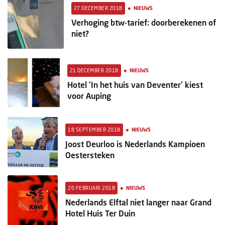
•
27 DECEMBER 2018
NIEUWS
Verhoging btw-tarief: doorberekenen of
niet?
•
21 DECEMBER 2018
NIEUWS
Hotel 'In het huis van Deventer' kiest
voor Auping
•
18 SEPTEMBER 2018
NIEUWS
Joost Deurloo is Nederlands Kampioen
Oestersteken
•
20 FEBRUARI 2018
NIEUWS
Nederlands Elftal niet langer naar Grand
Hotel Huis Ter Duin