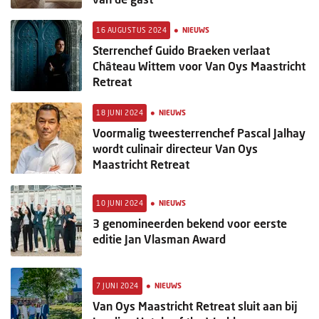
•
16 AUGUSTUS 2024
NIEUWS
Sterrenchef Guido Braeken verlaat
Château Wittem voor Van Oys Maastricht
Retreat
•
18 JUNI 2024
NIEUWS
Voormalig tweesterrenchef Pascal Jalhay
wordt culinair directeur Van Oys
Maastricht Retreat
•
10 JUNI 2024
NIEUWS
3 genomineerden bekend voor eerste
editie Jan Vlasman Award
•
7 JUNI 2024
NIEUWS
Van Oys Maastricht Retreat sluit aan bij