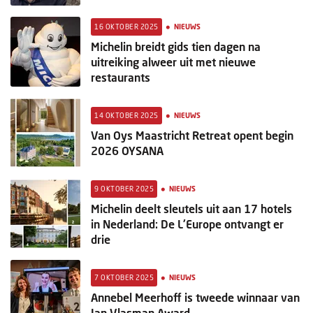
•
16 OKTOBER 2025
NIEUWS
Michelin breidt gids tien dagen na
uitreiking alweer uit met nieuwe
restaurants
•
14 OKTOBER 2025
NIEUWS
Van Oys Maastricht Retreat opent begin
2026 OYSANA
•
9 OKTOBER 2025
NIEUWS
Michelin deelt sleutels uit aan 17 hotels
in Nederland: De L'Europe ontvangt er
drie
•
7 OKTOBER 2025
NIEUWS
Annebel Meerhoff is tweede winnaar van
Jan Vlasman Award