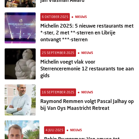
•
6 OKTOBER 2025
NIEUWS
Michelin 2025: 5 nieuwe restaurants met
*-ster, 2 met **-sterren en Librije
ontvangt ***-sterren
•
25 SEPTEMBER 2025
NIEUWS
Michelin voegt vlak voor
Sterrenceremonie 12 restaurants toe aan
gids
•
16 SEPTEMBER 2025
NIEUWS
Raymond Remmen volgt Pascal Jalhay op
bij Van Oys Maastricht Retreat
•
4 JULI 2025
NIEUWS
Robin Bruggeman: Van amuse tot