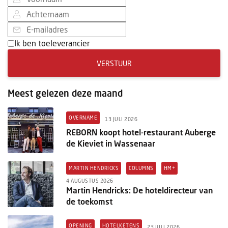
Ik ben toeleverancier
VERSTUUR
Meest gelezen deze maand
OVERNAME
13 JULI 2026
REBORN koopt hotel-restaurant Auberge
de Kieviet in Wassenaar
MARTIN HENDRICKS
COLUMNS
HM+
4 AUGUSTUS 2026
Martin Hendricks: De hoteldirecteur van
de toekomst
OPENING
HOTELKETENS
23 JULI 2026