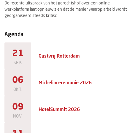
De recente uitspraak van het gerechtshof over een online
Ee
werkplatform laat opnieuw zien dat de manier waarop arbeid wordt
ee
georganiseerd steeds kritisc...
ma
Agenda
21
Gastvrij Rotterdam
SEP.
06
Michelinceremonie 2026
OKT.
09
HotelSummit 2026
NOV.
11