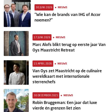
Columns
•
30 JUNI 2026
NIEUWS
Michelin
“Wie kan de brands van IHG of Accor
noemen?”
Nieuwe hotels
Personalia
•
17 JUNI 2026
NIEUWS
Marc Alofs blikt terug op eerste jaar Van
HotelSummit
Oys Maastricht Retreat
•
15 APRIL 2026
NIEUWS
Van Oys zet Maastricht op de culinaire
wereldkaart met internationale
sterrenchefs
•
30 DECEMBER 2025
NIEUWS
Robin Bruggeman: Een jaar dat luxe
vierde én grenzen liet zien