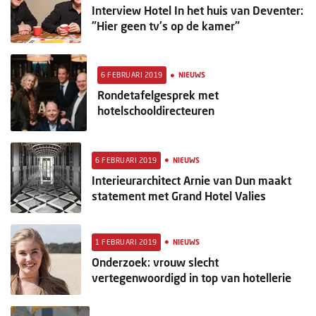
Interview Hotel In het huis van Deventer:
"Hier geen tv's op de kamer"
•
6 FEBRUARI 2019
NIEUWS
Rondetafelgesprek met
hotelschooldirecteuren
•
6 FEBRUARI 2019
NIEUWS
Interieurarchitect Arnie van Dun maakt
statement met Grand Hotel Valies
•
1 FEBRUARI 2019
NIEUWS
Onderzoek: vrouw slecht
vertegenwoordigd in top van hotellerie