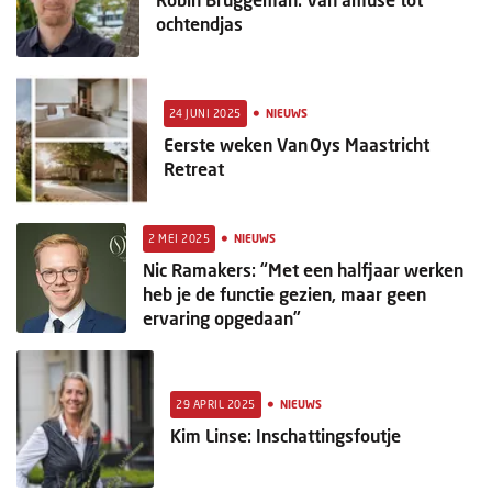
ochtendjas
•
24 JUNI 2025
NIEUWS
Eerste weken Van Oys Maastricht
Retreat
•
2 MEI 2025
NIEUWS
Nic Ramakers: “Met een halfjaar werken
heb je de functie gezien, maar geen
ervaring opgedaan”
•
29 APRIL 2025
NIEUWS
Kim Linse: Inschattingsfoutje