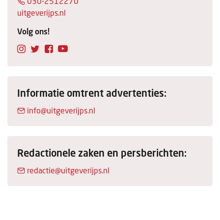
030-2512270
Columns
uitgeverijps.nl
Michelin
Volg ons!
Nieuwe hotels
Personalia
Informatie omtrent advertenties:
HotelSummit
info@uitgeverijps.nl
Redactionele zaken en persberichten:
redactie@uitgeverijps.nl