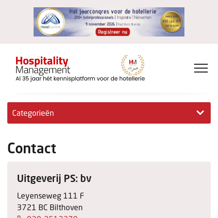
Categorieën
Exclusieve interviews
Contact
Hotelovernames
Uitgeverij PS: bv
HM+
Leyenseweg 111 F
Jong & Ambitieus
3721 BC Bilthoven