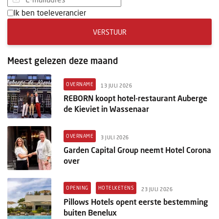
Ik ben toeleverancier
VERSTUUR
Meest gelezen deze maand
OVERNAME
13 JULI 2026
REBORN koopt hotel-restaurant Auberge
de Kieviet in Wassenaar
OVERNAME
3 JULI 2026
Garden Capital Group neemt Hotel Corona
over
OPENING
HOTELKETENS
23 JULI 2026
Pillows Hotels opent eerste bestemming
buiten Benelux