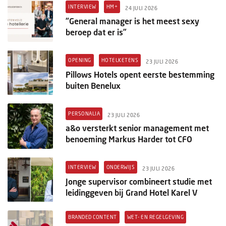
INTERVIEW
HM+
24 JULI 2026
“General manager is het meest sexy
beroep dat er is”
OPENING
HOTELKETENS
23 JULI 2026
Pillows Hotels opent eerste bestemming
buiten Benelux
PERSONALIA
23 JULI 2026
a&o versterkt senior management met
benoeming Markus Harder tot CFO
INTERVIEW
ONDERWIJS
23 JULI 2026
Jonge supervisor combineert studie met
leidinggeven bij Grand Hotel Karel V
BRANDED CONTENT
WET- EN REGELGEVING