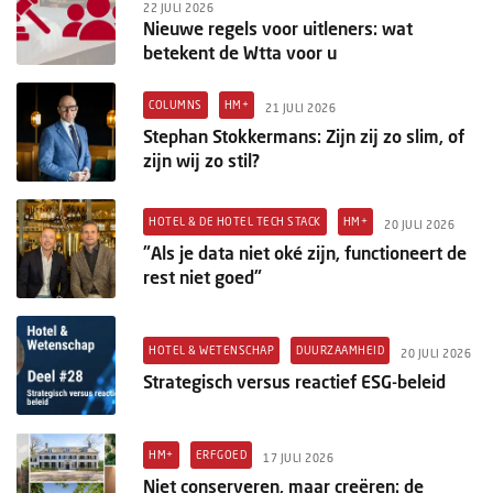
22 JULI 2026
Nieuwe regels voor uitleners: wat
betekent de Wtta voor u
COLUMNS
HM+
21 JULI 2026
Stephan Stokkermans: Zijn zij zo slim, of
zijn wij zo stil?
HOTEL & DE HOTEL TECH STACK
HM+
20 JULI 2026
"Als je data niet oké zijn, functioneert de
rest niet goed"
HOTEL & WETENSCHAP
DUURZAAMHEID
20 JULI 2026
Strategisch versus reactief ESG-beleid
HM+
ERFGOED
17 JULI 2026
Niet conserveren, maar creëren: de