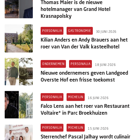
Thomas Maier is de nieuwe
hotelmanager van Grand Hotel
Krasnapolsky
PERSONALIA
GASTRONOMIE
30 JUNI 2026
Kilian Anders en Andy Brauers aan het
roer van Van der Valk kasteelhotel
ONDERNEMEN
PERSONALIA
18 JUNI 2026
Nieuwe ondernemers geven Landgoed
Overste Hof een frisse toekomst
PERSONALIA
MICHELIN
16 JUNI 2026
Falco Lens aan het roer van Restaurant
Voltaire* in Parc Broekhuizen
PERSONALIA
MICHELIN
15 JUNI 2026
Sterrenchef Pascal Jalhay wordt culinair