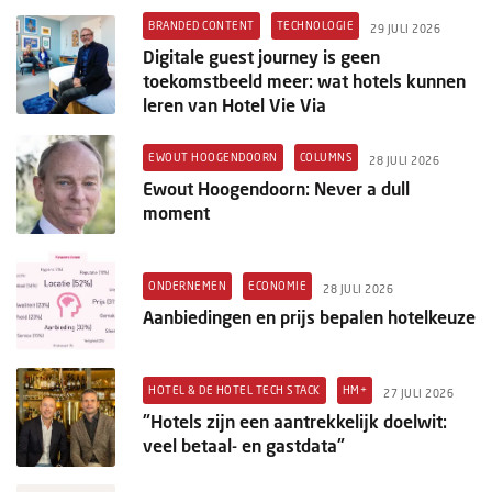
BRANDED CONTENT
TECHNOLOGIE
29 JULI 2026
Digitale guest journey is geen
toekomstbeeld meer: wat hotels kunnen
leren van Hotel Vie Via
EWOUT HOOGENDOORN
COLUMNS
28 JULI 2026
Ewout Hoogendoorn: Never a dull
moment
ONDERNEMEN
ECONOMIE
28 JULI 2026
Aanbiedingen en prijs bepalen hotelkeuze
HOTEL & DE HOTEL TECH STACK
HM+
27 JULI 2026
"Hotels zijn een aantrekkelijk doelwit:
veel betaal- en gastdata"