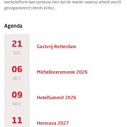
werkplatform laat opnieuw zien dat de manier waarop arbeid wordt
ee
georganiseerd steeds kritisc...
ma
Agenda
21
Gastvrij Rotterdam
SEP.
06
Michelinceremonie 2026
OKT.
09
HotelSummit 2026
NOV.
11
Horecava 2027