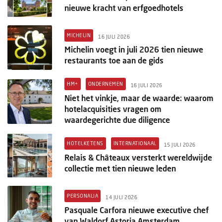
nieuwe kracht van erfgoedhotels
MICHELIN
16 JULI 2026
Michelin voegt in juli 2026 tien nieuwe
restaurants toe aan de gids
HM+
ONDERNEMEN
16 JULI 2026
Niet het vinkje, maar de waarde: waarom
hotelacquisities vragen om
waardegerichte due diligence
HOTELKETENS
INTERNATIONAAL
15 JULI 2026
Relais & Châteaux versterkt wereldwijde
collectie met tien nieuwe leden
PERSONALIA
14 JULI 2026
Pasquale Carfora nieuwe executive chef
van Waldorf Astoria Amsterdam