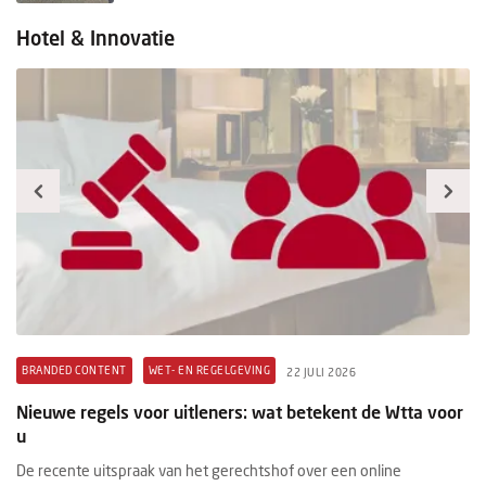
Hotel & Innovatie
BRANDED CONTENT
WET- EN REGELGEVING
B
22 JULI 2026
t
Nieuwe regels voor uitleners: wat betekent de Wtta voor
Pr
u
ex
De recente uitspraak van het gerechtshof over een online
Ee