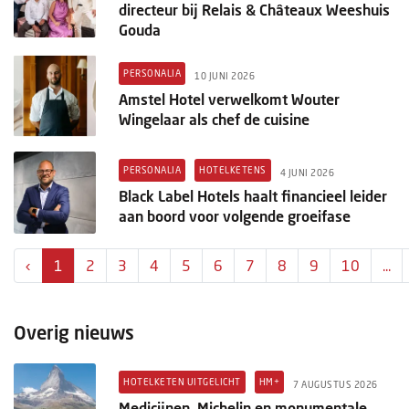
directeur bij Relais & Châteaux Weeshuis
Gouda
PERSONALIA
10 JUNI 2026
Amstel Hotel verwelkomt Wouter
Wingelaar als chef de cuisine
PERSONALIA
HOTELKETENS
4 JUNI 2026
Black Label Hotels haalt financieel leider
aan boord voor volgende groeifase
‹
1
2
3
4
5
6
7
8
9
10
...
Overig nieuws
HOTELKETEN UITGELICHT
HM+
7 AUGUSTUS 2026
Medicijnen, Michelin en monumentale