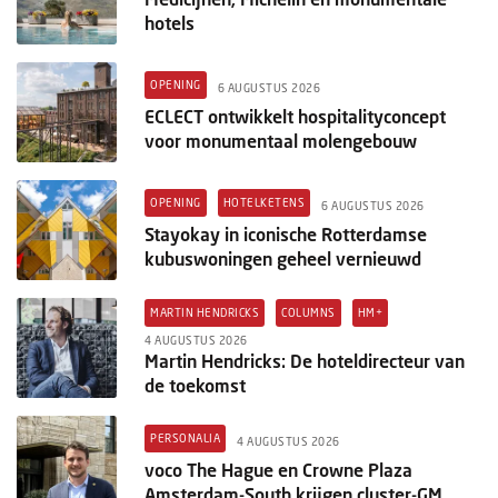
hotels
OPENING
6 AUGUSTUS 2026
ECLECT ontwikkelt hospitalityconcept
voor monumentaal molengebouw
OPENING
HOTELKETENS
6 AUGUSTUS 2026
Stayokay in iconische Rotterdamse
kubuswoningen geheel vernieuwd
MARTIN HENDRICKS
COLUMNS
HM+
4 AUGUSTUS 2026
Martin Hendricks: De hoteldirecteur van
de toekomst
PERSONALIA
4 AUGUSTUS 2026
voco The Hague en Crowne Plaza
Amsterdam-South krijgen cluster-GM