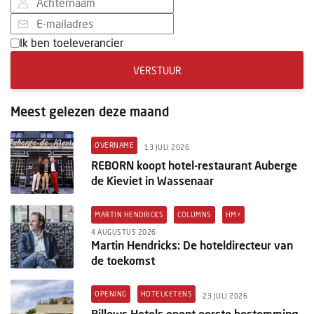
Ik ben toeleverancier
VERSTUUR
Meest gelezen deze maand
OVERNAME
13 JULI 2026
REBORN koopt hotel-restaurant Auberge
de Kieviet in Wassenaar
MARTIN HENDRICKS
COLUMNS
HM+
4 AUGUSTUS 2026
Martin Hendricks: De hoteldirecteur van
de toekomst
OPENING
HOTELKETENS
23 JULI 2026
Pillows Hotels opent eerste bestemming