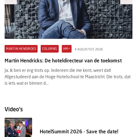
MARTIN HENDRICKS
COLUMNS
HM+
H
4 AUGUSTUS 2026
Martin Hendricks: De hoteldirecteur van de toekomst
M
Ja, ik ben er erg trots op. Iedereen die me kent, weet dat!
Wi
Afgestudeerd aan de Hoge Hotelschool te Maastricht. Die trots, dat
in
d.
is iets wat er binnen d...
fa
Video's
HotelSummit 2026 - Save the date!