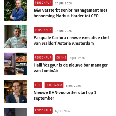
Columns
PERSONALIA
23 JULI 2026
a&o versterkt senior management met
Michelin
benoeming Markus Harder tot CFO
Nieuwe hotels
PERSONALIA
14 JULI 2026
Personalia
Pasquale Carfora nieuwe executive chef
van Waldorf Astoria Amsterdam
HotelSummit
PERSONALIA
DRINKS
8 JULI 2026
Halil Yozgyur is de nieuwe bar manager
van LuminAir
KHN
PERSONALIA
8 JULI 2026
Nieuwe KHN-voorzitter start op 1
september
PERSONALIA
6 JULI 2026