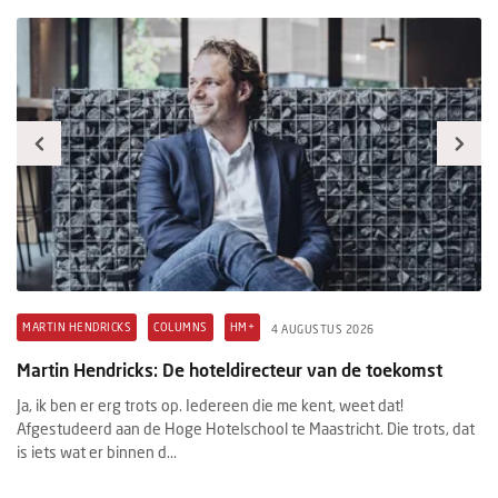
MARTIN HENDRICKS
COLUMNS
HM+
H
4 AUGUSTUS 2026
Martin Hendricks: De hoteldirecteur van de toekomst
M
Ja, ik ben er erg trots op. Iedereen die me kent, weet dat!
Wi
Afgestudeerd aan de Hoge Hotelschool te Maastricht. Die trots, dat
in
d.
is iets wat er binnen d...
fa