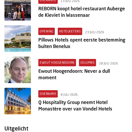
OVERNAME
13 JULI 2026
REBORN koopt hotel-restaurant Auberge
de Kieviet in Wassenaar
OPENING
HOTELKETENS
23 JULI 2026
Pillows Hotels opent eerste bestemming
buiten Benelux
EWOUT HOOGENDOORN
COLUMNS
28 JULI 2026
Ewout Hoogendoorn: Never a dull
moment
OVERNAME
8 JULI 2026
Q Hospitality Group neemt Hotel
Monastère over van Vondel Hotels
Uitgelicht