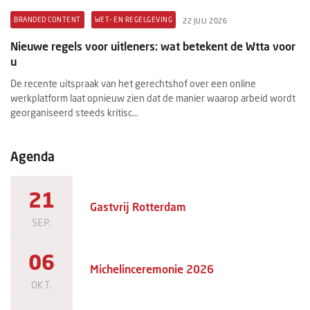
BRANDED CONTENT
WET- EN REGELGEVING
B
22 JULI 2026
t
Nieuwe regels voor uitleners: wat betekent de Wtta voor
Pr
u
ex
De recente uitspraak van het gerechtshof over een online
Ee
werkplatform laat opnieuw zien dat de manier waarop arbeid wordt
ee
georganiseerd steeds kritisc...
ma
Agenda
21
Gastvrij Rotterdam
SEP.
06
Michelinceremonie 2026
OKT.