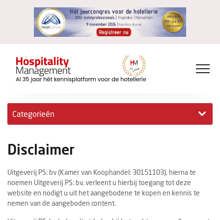
Categorieën
Exclusieve interviews
Disclaimer
Hotelovernames
Uitgeverij PS: bv (Kamer van Koophandel: 30151103), hierna te
HM+
noemen Uitgeverij PS: bv, verleent u hierbij toegang tot deze
website en nodigt u uit het aangebodene te kopen en kennis te
Jong & Ambitieus
nemen van de aangeboden content.