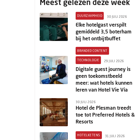
Meest gelezen deze week
DUURZAAMHEID
30 JULI 2026
Elke hotelgast verspilt
gemiddeld 3,5 boterham
bij het ontbijtbuffet
BRANDED CONTENT
TECHNOLOGIE
29 JULI 2026
Digitale guest journey is
geen toekomstbeeld
meer: wat hotels kunnen
leren van Hotel Vie Via
30 JULI 2026
Hotel de Plesman treedt
toe tot Preferred Hotels &
Resorts
HOTELKETENS
31 JULI 2026