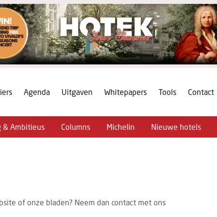
iers
Agenda
Uitgaven
Whitepapers
Tools
Contact
g & Ambitieus
Columns
Michelin
Nieuwe hotels
bsite of onze bladen? Neem dan contact met ons