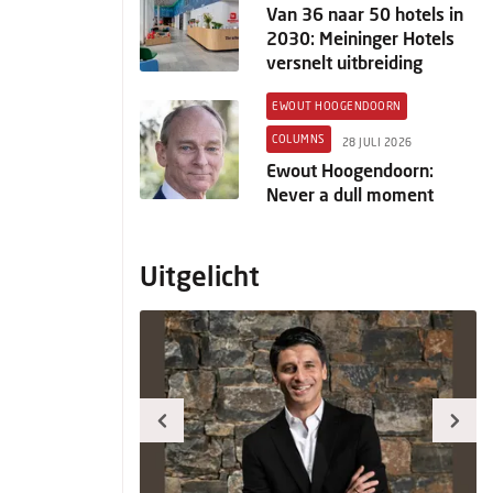
Van 36 naar 50 hotels in
2030: Meininger Hotels
versnelt uitbreiding
EWOUT HOOGENDOORN
COLUMNS
28 JULI 2026
Ewout Hoogendoorn:
Never a dull moment
Uitgelicht