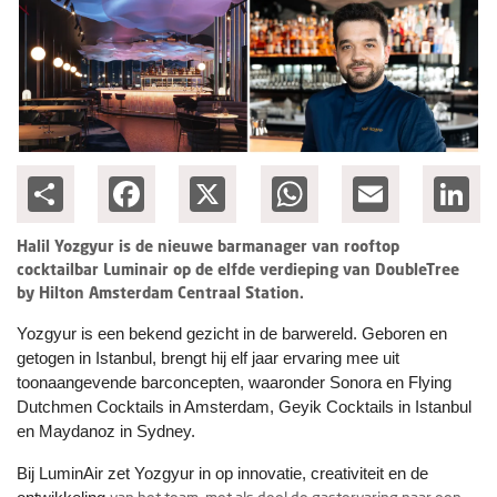
Columns
Michelin
Nieuwe hotels
Personalia
Share
Facebook
X
WhatsApp
Email
Lin
HotelSummit
Halil Yozgyur is de nieuwe barmanager van rooftop
cocktailbar Luminair op de elfde verdieping van DoubleTree
by Hilton Amsterdam Centraal Station.
Yozgyur is een bekend gezicht in de barwereld.
Geboren en
getogen in Istanbul, brengt hij elf jaar ervaring mee uit
toonaangevende barconcepten, waaronder Sonora en Flying
Dutchmen Cocktails in Amsterdam, Geyik Cocktails in Istanbul
en Maydanoz in Sydney.
Bij LuminAir zet Yozgyur in op innovatie, creativiteit en de