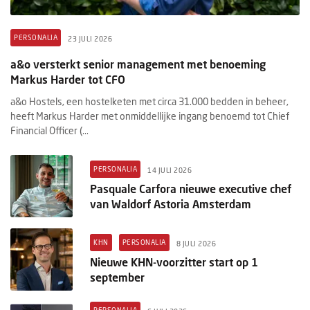
PERSONALIA
23 JULI 2026
a&o versterkt senior management met benoeming
Markus Harder tot CFO
a&o Hostels, een hostelketen met circa 31.000 bedden in beheer,
heeft Markus Harder met onmiddellijke ingang benoemd tot Chief
Financial Officer (...
PERSONALIA
14 JULI 2026
Pasquale Carfora nieuwe executive chef
van Waldorf Astoria Amsterdam
KHN
PERSONALIA
8 JULI 2026
Nieuwe KHN-voorzitter start op 1
september
PERSONALIA