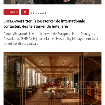
INTERVIEW
HM+
31 JULI 2026
EHMA-voorzitter: “Hoe sterker de internationale
contacten, des te sterker de hotellerie”
Panos Almyrantis is voorzitter van de European Hotel Managers
Association (EHMA). Hij spreekt met Hospitality Management over
de rol die zijn organisa...