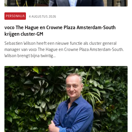
PERSONALIA
4 AUGUSTUS 2026
voco The Hague en Crowne Plaza Amsterdam-South
krijgen cluster-GM
Sebastien Wilson heeft een nieuwe functie als cluster general
manager van voco The Hague en Crowne Plaza Amsterdam-South.
Wilson brengt bijna twintig...