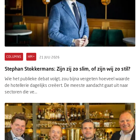
COLUMNS
HM+
21 JULI 2026
Stephan Stokkermans: Zijn zij zo slim, of zijn wij zo stil?
Wie het publieke debat volgt, zou bijna vergeten hoeveel waarde
de hotellerie dagelijks creëert. De meeste aandacht gaat uit naar
sectoren die ve...