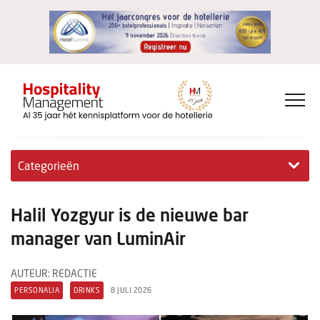
Categorieën
Exclusieve interviews
Halil Yozgyur is de nieuwe bar
Hotelovernames
manager van LuminAir
HM+
AUTEUR: REDACTIE
PERSONALIA
DRINKS
8 JULI 2026
Jong & Ambitieus