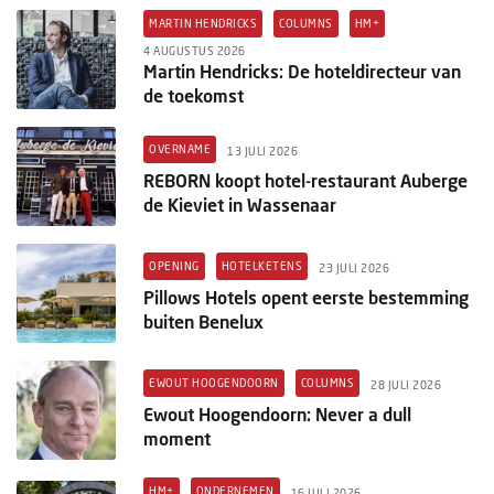
MARTIN HENDRICKS
COLUMNS
HM+
4 AUGUSTUS 2026
Martin Hendricks: De hoteldirecteur van
de toekomst
OVERNAME
13 JULI 2026
REBORN koopt hotel-restaurant Auberge
de Kieviet in Wassenaar
OPENING
HOTELKETENS
23 JULI 2026
Pillows Hotels opent eerste bestemming
buiten Benelux
EWOUT HOOGENDOORN
COLUMNS
28 JULI 2026
Ewout Hoogendoorn: Never a dull
moment
HM+
ONDERNEMEN
16 JULI 2026