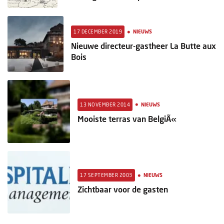
•
17 DECEMBER 2019
NIEUWS
Nieuwe directeur-gastheer La Butte aux
Bois
•
13 NOVEMBER 2014
NIEUWS
Mooiste terras van BelgiÃ«
•
17 SEPTEMBER 2003
NIEUWS
Zichtbaar voor de gasten