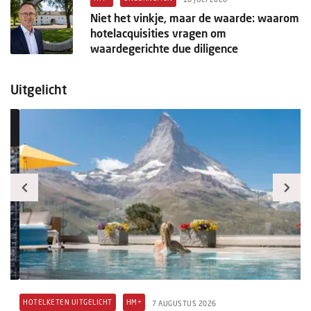
Niet het vinkje, maar de waarde: waarom
hotelacquisities vragen om
waardegerichte due diligence
Uitgelicht
HOTELKETEN UITGELICHT
HM+
A
7 AUGUSTUS 2026