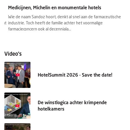
Medicijnen, Michelin en monumentale hotels
C
A
Wie de naam Sandoz hoort, denkt al snel aan de farmaceutische
at
industrie. Toch heeft de familie achter het voormalige
Ch
farmacieconcern ook al decenniala...
ge
su
Video's
HotelSummit 2026 - Save the date!
De winstlogica achter krimpende
hotelkamers