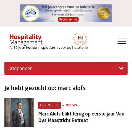
Categorieën
Exclusieve interviews
Je hebt gezocht op: marc alofs
Hotelovernames
•
17 JUNI 2026
NIEUWS
HM+
Marc Alofs blikt terug op eerste jaar Van
Oys Maastricht Retreat
Jong & Ambitieus