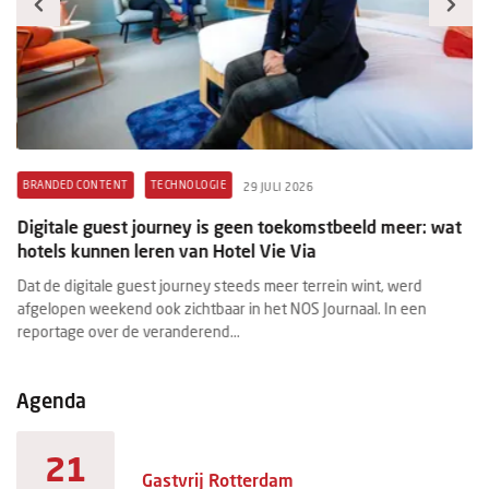
BRANDED CONTENT
TECHNOLOGIE
B
29 JULI 2026
Digitale guest journey is geen toekomstbeeld meer: wat
Ni
hotels kunnen leren van Hotel Vie Via
u
d.
Dat de digitale guest journey steeds meer terrein wint, werd
De
afgelopen weekend ook zichtbaar in het NOS Journaal. In een
we
reportage over de veranderend...
ge
Agenda
21
Gastvrij Rotterdam