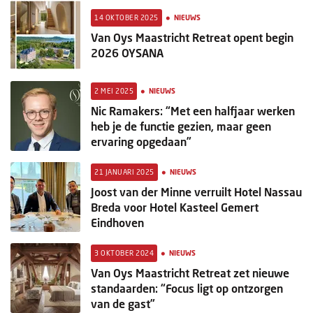
Columns
•
14 OKTOBER 2025
NIEUWS
Michelin
Van Oys Maastricht Retreat opent begin
2026 OYSANA
Nieuwe hotels
•
2 MEI 2025
NIEUWS
Personalia
Nic Ramakers: “Met een halfjaar werken
heb je de functie gezien, maar geen
HotelSummit
ervaring opgedaan”
•
21 JANUARI 2025
NIEUWS
Joost van der Minne verruilt Hotel Nassau
Breda voor Hotel Kasteel Gemert
Eindhoven
•
3 OKTOBER 2024
NIEUWS
Van Oys Maastricht Retreat zet nieuwe
standaarden: “Focus ligt op ontzorgen
van de gast”