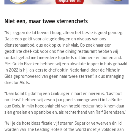
Niet een, maar twee sterrenchefs
"Wij leggen de lat bewust hoog, alleen het beste is goed genoeg.
Dat credo geldt voor alle geledingen en niveaus van ons
dienstenaanbod, dus ook op culinair vlak. Op zoek naar een
geschikte chef-kok voor ons fine dining restaurant hebben wij
contact gehad met meerdere topchefs uit binnen- en buitenland.
Met Guido Braeken hebben wij een absolute topper in huis gehaald.
In 2022 is hij, als eerste chef ooit in Nederland, door de Michelin
Gids gepromoveerd van geen naar twee sterren", aldus managing
director Alofs.
"Daar komt bij dat hij een Limburger in hart en nieren is. 'Last but
not least' hebben wij zeven jaar goed samengewerkt in La Butte
aux Bois. In mijn hoedanigheid van hoteldirecteur heb ik hem daar
zien groeien en openbloeien, als rechterhand van Ralf Berendsen."
"Wil je de hotelclassificatie vijf sterren Superior verwerven én lid
worden van The Leading Hotels of the World moet je voldoen aan