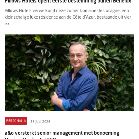
Pillows Hotels opent eerste bestemming buiten Benelux
Pillows Hotels verwelkomt deze zomer Domaine de Cocagne: een
kleinschalige luxe résidence aan de Côte d’Azur, bestaande uit vier
ex...
PERSONALIA
23 JULI 2026
a&o versterkt senior management met benoeming