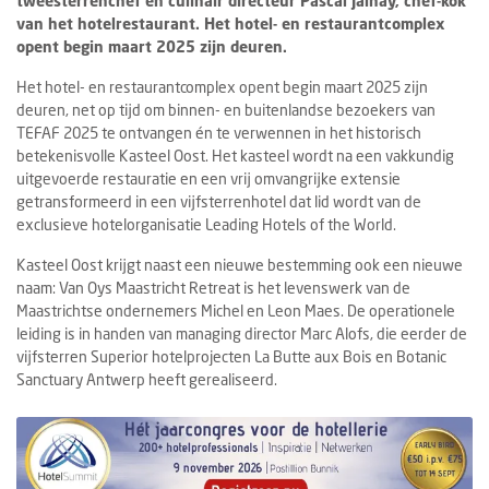
tweesterrenchef en culinair directeur Pascal Jalhay, chef-kok
van het hotelrestaurant. Het hotel- en restaurantcomplex
opent begin maart 2025 zijn deuren.
Het hotel- en restaurantcomplex opent begin maart 2025 zijn
deuren, net op tijd om binnen- en buitenlandse bezoekers van
TEFAF 2025 te ontvangen én te verwennen in het historisch
betekenisvolle Kasteel Oost. Het kasteel wordt na een vakkundig
uitgevoerde restauratie en een vrij omvangrijke extensie
getransformeerd in een vijfsterrenhotel dat lid wordt van de
exclusieve hotelorganisatie Leading Hotels of the World.
Kasteel Oost krijgt naast een nieuwe bestemming ook een nieuwe
naam: Van Oys Maastricht Retreat is het levenswerk van de
Maastrichtse ondernemers Michel en Leon Maes. De operationele
leiding is in handen van managing director Marc Alofs, die eerder de
vijfsterren Superior hotelprojecten La Butte aux Bois en Botanic
Sanctuary Antwerp heeft gerealiseerd.