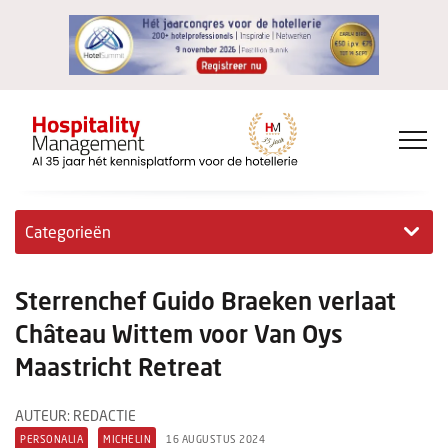
Categorieën
Exclusieve interviews
Sterrenchef Guido Braeken verlaat
Hotelovernames
Château Wittem voor Van Oys
Maastricht Retreat
HM+
Jong & Ambitieus
AUTEUR: REDACTIE
PERSONALIA
MICHELIN
16 AUGUSTUS 2024