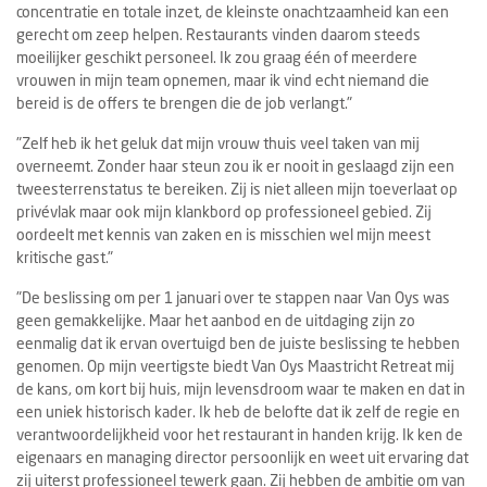
concentratie en totale inzet, de kleinste onachtzaamheid kan een
gerecht om zeep helpen. Restaurants vinden daarom steeds
moeilijker geschikt personeel. Ik zou graag één of meerdere
vrouwen in mijn team opnemen, maar ik vind echt niemand die
bereid is de offers te brengen die de job verlangt."
"Zelf heb ik het geluk dat mijn vrouw thuis veel taken van mij
overneemt. Zonder haar steun zou ik er nooit in geslaagd zijn een
tweesterrenstatus te bereiken. Zij is niet alleen mijn toeverlaat op
privévlak maar ook mijn klankbord op professioneel gebied. Zij
oordeelt met kennis van zaken en is misschien wel mijn meest
kritische gast."
"De beslissing om per 1 januari over te stappen naar Van Oys was
geen gemakkelijke. Maar het aanbod en de uitdaging zijn zo
eenmalig dat ik ervan overtuigd ben de juiste beslissing te hebben
genomen. Op mijn veertigste biedt Van Oys Maastricht Retreat mij
de kans, om kort bij huis, mijn levensdroom waar te maken en dat in
een uniek historisch kader. Ik heb de belofte dat ik zelf de regie en
verantwoordelijkheid voor het restaurant in handen krijg. Ik ken de
eigenaars en managing director persoonlijk en weet uit ervaring dat
zij uiterst professioneel tewerk gaan. Zij hebben de ambitie om van