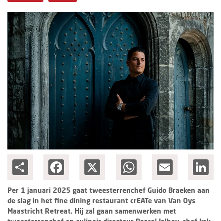
Columns
Michelin
Nieuwe hotels
Personalia
HotelSummit
Share
Facebook
X
WhatsApp
Email
Lin
Per 1 januari 2025 gaat tweesterrenchef Guido Braeken aan
de slag in het fine dining restaurant crEATe van Van Oys
Maastricht Retreat. Hij zal gaan samenwerken met