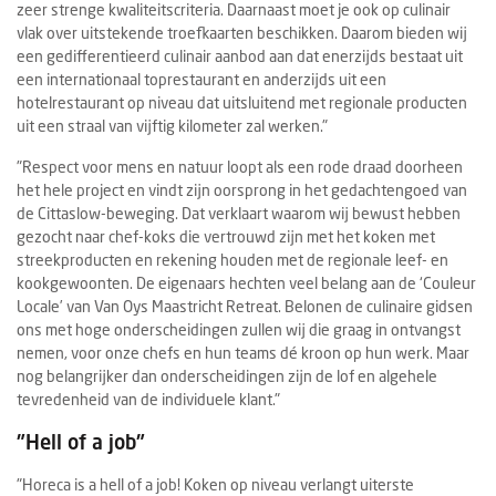
zeer strenge kwaliteitscriteria. Daarnaast moet je ook op culinair
vlak over uitstekende troefkaarten beschikken. Daarom bieden wij
een gedifferentieerd culinair aanbod aan dat enerzijds bestaat uit
een internationaal toprestaurant en anderzijds uit een
hotelrestaurant op niveau dat uitsluitend met regionale producten
uit een straal van vijftig kilometer zal werken."
"Respect voor mens en natuur loopt als een rode draad doorheen
het hele project en vindt zijn oorsprong in het gedachtengoed van
de Cittaslow-beweging. Dat verklaart waarom wij bewust hebben
gezocht naar chef-koks die vertrouwd zijn met het koken met
streekproducten en rekening houden met de regionale leef- en
kookgewoonten. De eigenaars hechten veel belang aan de ‘Couleur
Locale’ van Van Oys Maastricht Retreat. Belonen de culinaire gidsen
ons met hoge onderscheidingen zullen wij die graag in ontvangst
nemen, voor onze chefs en hun teams dé kroon op hun werk. Maar
nog belangrijker dan onderscheidingen zijn de lof en algehele
tevredenheid van de individuele klant."
"Hell of a job"
"Horeca is a hell of a job! Koken op niveau verlangt uiterste