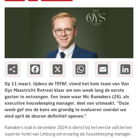
Columns
Michelin
Nieuwe hotels
Personalia
HotelSummit
Share
Facebook
X
WhatsApp
Email
Lin
Op 11 maart, tijdens de TEFAF, stond het hele team van Van
Oys Maastricht Retreat klaar om een week lang de eerste
gasten te ontvangen. Een team waar Nic Ramakers (26), als
executive housekeeping manager, deel van uitmaakt. “Deze
week gaf ons de kans om grondig te evalueren voordat we
eind april de deuren definitief openen.”
Ramakers trad in december 2024 in dienst bij het eerste vijfsterren
superior hotel van Limburg om ervaring als housekeeping manager