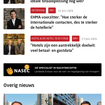
ideale totaaloplossing nog wel?
INTERVIEW
HM+
31 JULI 2026
EHMA-voorzitter: “Hoe sterker de
internationale contacten, des te sterker
de hotellerie”
HOTEL & DE HOTEL TECH STACK
HM+
27 JULI 2026
"Hotels zijn een aantrekkelijk doelwit:
veel betaal- en gastdata"
Overig nieuws