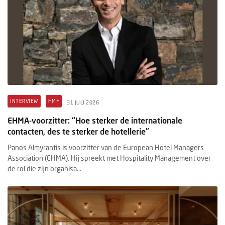
INTERVIEW
HM+
31 JULI 2026
EHMA-voorzitter: “Hoe sterker de internationale
contacten, des te sterker de hotellerie”
Panos Almyrantis is voorzitter van de European Hotel Managers
Association (EHMA). Hij spreekt met Hospitality Management over
de rol die zijn organisa...