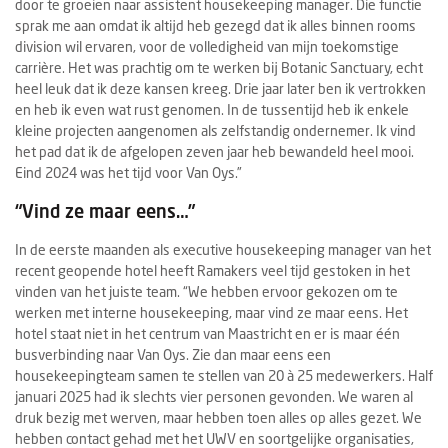
door te groeien naar assistent housekeeping manager. Die functie
sprak me aan omdat ik altijd heb gezegd dat ik alles binnen rooms
division wil ervaren, voor de volledigheid van mijn toekomstige
carrière. Het was prachtig om te werken bij Botanic Sanctuary, echt
heel leuk dat ik deze kansen kreeg. Drie jaar later ben ik vertrokken
en heb ik even wat rust genomen. In de tussentijd heb ik enkele
kleine projecten aangenomen als zelfstandig ondernemer. Ik vind
het pad dat ik de afgelopen zeven jaar heb bewandeld heel mooi.
Eind 2024 was het tijd voor Van Oys.”
“Vind ze maar eens…”
In de eerste maanden als executive housekeeping manager van het
recent geopende hotel heeft Ramakers veel tijd gestoken in het
vinden van het juiste team. “We hebben ervoor gekozen om te
werken met interne housekeeping, maar vind ze maar eens. Het
hotel staat niet in het centrum van Maastricht en er is maar één
busverbinding naar Van Oys. Zie dan maar eens een
housekeepingteam samen te stellen van 20 à 25 medewerkers. Half
januari 2025 had ik slechts vier personen gevonden. We waren al
druk bezig met werven, maar hebben toen alles op alles gezet. We
hebben contact gehad met het UWV en soortgelijke organisaties,