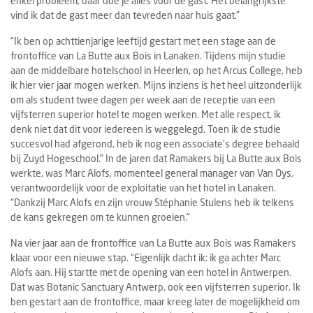
enkel probleem, daar doe je alles voor de gast. Het belangrijkste
vind ik dat de gast meer dan tevreden naar huis gaat.”
“Ik ben op achttienjarige leeftijd gestart met een stage aan de
frontoffice van La Butte aux Bois in Lanaken. Tijdens mijn studie
aan de middelbare hotelschool in Heerlen, op het Arcus College, heb
ik hier vier jaar mogen werken. Mijns inziens is het heel uitzonderlijk
om als student twee dagen per week aan de receptie van een
vijfsterren superior hotel te mogen werken. Met alle respect, ik
denk niet dat dit voor iedereen is weggelegd. Toen ik de studie
succesvol had afgerond, heb ik nog een associate’s degree behaald
bij Zuyd Hogeschool.” In de jaren dat Ramakers bij La Butte aux Bois
werkte, was Marc Alofs, momenteel general manager van Van Oys,
verantwoordelijk voor de exploitatie van het hotel in Lanaken.
“Dankzij Marc Alofs en zijn vrouw Stéphanie Stulens heb ik telkens
de kans gekregen om te kunnen groeien.”
Na vier jaar aan de frontoffice van La Butte aux Bois was Ramakers
klaar voor een nieuwe stap. “Eigenlijk dacht ik: ik ga achter Marc
Alofs aan. Hij startte met de opening van een hotel in Antwerpen.
Dat was Botanic Sanctuary Antwerp, ook een vijfsterren superior. Ik
ben gestart aan de frontoffice, maar kreeg later de mogelijkheid om