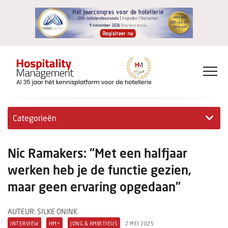
Categorieën
Exclusieve interviews
Nic Ramakers: “Met een halfjaar
Hotelovernames
werken heb je de functie gezien,
maar geen ervaring opgedaan”
HM+
Jong & Ambitieus
AUTEUR: SILKE ONINK
INTERVIEW
HM+
JONG & AMBITIEUS
2 MEI 2025