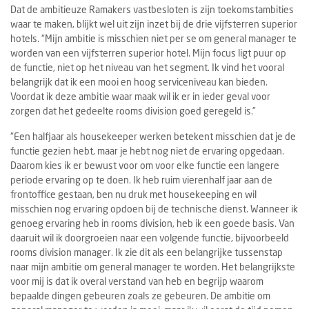
Dat de ambitieuze Ramakers vastbesloten is zijn toekomstambities
waar te maken, blijkt wel uit zijn inzet bij de drie vijfsterren superior
hotels. “Mijn ambitie is misschien niet per se om general manager te
worden van een vijfsterren superior hotel. Mijn focus ligt puur op
de functie, niet op het niveau van het segment. Ik vind het vooral
belangrijk dat ik een mooi en hoog serviceniveau kan bieden.
Voordat ik deze ambitie waar maak wil ik er in ieder geval voor
zorgen dat het gedeelte rooms division goed geregeld is.”
“Een halfjaar als housekeeper werken betekent misschien dat je de
functie gezien hebt, maar je hebt nog niet de ervaring opgedaan.
Daarom kies ik er bewust voor om voor elke functie een langere
periode ervaring op te doen. Ik heb ruim vierenhalf jaar aan de
frontoffice gestaan, ben nu druk met housekeeping en wil
misschien nog ervaring opdoen bij de technische dienst. Wanneer ik
genoeg ervaring heb in rooms division, heb ik een goede basis. Van
daaruit wil ik doorgroeien naar een volgende functie, bijvoorbeeld
rooms division manager. Ik zie dit als een belangrijke tussenstap
naar mijn ambitie om general manager te worden. Het belangrijkste
voor mij is dat ik overal verstand van heb en begrijp waarom
bepaalde dingen gebeuren zoals ze gebeuren. De ambitie om