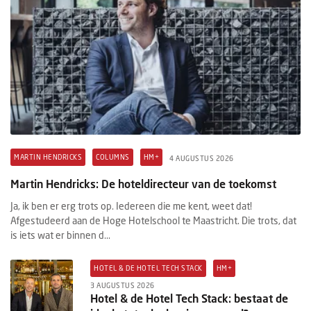
MARTIN HENDRICKS
COLUMNS
HM+
4 AUGUSTUS 2026
Martin Hendricks: De hoteldirecteur van de toekomst
Ja, ik ben er erg trots op. Iedereen die me kent, weet dat!
Afgestudeerd aan de Hoge Hotelschool te Maastricht. Die trots, dat
is iets wat er binnen d...
HOTEL & DE HOTEL TECH STACK
HM+
3 AUGUSTUS 2026
Hotel & de Hotel Tech Stack: bestaat de