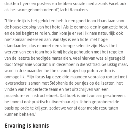
drukten flyers en posters en hebben sociale media zoals Facebook
als het ware gebombardeerd", lacht Ramakers.
“Uiteindelijk is het gelukt en heb ik een goed team klaarstaan voor
de housekeeping van het hotel. Als je eenmaal een ingangetje hebt,
en de bal begint te rollen, dan kom je er wel. Ik nam natuurlijk ook
niet zomaar iedereen aan. Van Oys is een hotel met hoge
standaarden, dus er moet een strenge selectie zijn. Naast het
werven van een team heb ik mij bezig gehouden met het regelen
van de laatste benodigde materialen. Veel hiervan was al geregeld
door Stéphanie voordat ik in december in dienst trad. Gelukkig maar,
want in drie maanden het hele voortraject op poten zetten is
onmogelijk. Mijn focus lag deze drie maanden vooral op contact met
leveranciers, samen met Stéphanie de puntjes op de i zetten, het
vinden van het perfecte team en het uitschrijven van een
procedure- en instructieboek. Dat boek is niet zomaar geschreven,
het moest ook praktisch uitvoerbaar zijn. Ik heb geprobeerd de
basis op orde te krijgen, zodat we vanaf daar mooie resultaten
kunnen behalen.”
Ervaring is kennis