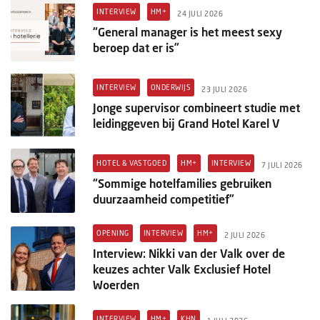
Columns
INTERVIEW
HM+
24 JULI 2026
“General manager is het meest sexy
Michelin
beroep dat er is”
Nieuwe hotels
INTERVIEW
ONDERWIJS
23 JULI 2026
Personalia
Jonge supervisor combineert studie met
leidinggeven bij Grand Hotel Karel V
HotelSummit
HOTEL & VASTGOED
HM+
INTERVIEW
7 JULI 2026
“Sommige hotelfamilies gebruiken
duurzaamheid competitief”
OPENING
INTERVIEW
HM+
2 JULI 2026
Interview: Nikki van der Valk over de
keuzes achter Valk Exclusief Hotel
Woerden
INTERVIEW
HM+
KHN