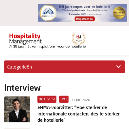
Categorieën
Exclusieve interviews
Interview
Hotelovernames
INTERVIEW
HM+
31 JULI 2026
HM+
EHMA-voorzitter: “Hoe sterker de
internationale contacten, des te sterker
Jong & Ambitieus
de hotellerie”