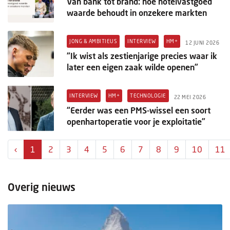
Van bank tot brand: hoe hotelvastgoed
waarde behoudt in onzekere markten
JONG & AMBITIEUS
INTERVIEW
HM+
12 JUNI 2026
“Ik wist als zestienjarige precies waar ik
later een eigen zaak wilde openen”
INTERVIEW
HM+
TECHNOLOGIE
22 MEI 2026
“Eerder was een PMS-wissel een soort
openhartoperatie voor je exploitatie”
‹
1
2
3
4
5
6
7
8
9
10
11
Overig nieuws