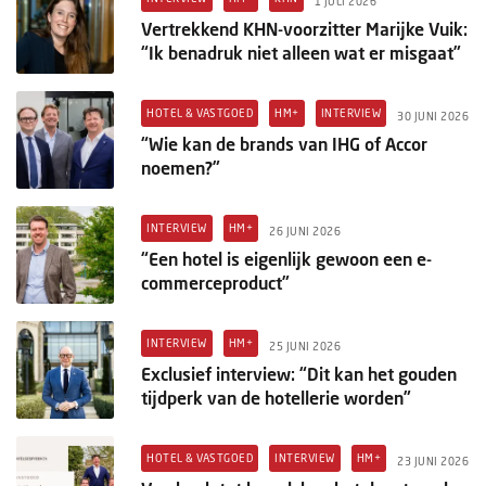
1 JULI 2026
Vertrekkend KHN-voorzitter Marijke Vuik:
“Ik benadruk niet alleen wat er misgaat”
HOTEL & VASTGOED
HM+
INTERVIEW
30 JUNI 2026
“Wie kan de brands van IHG of Accor
noemen?”
INTERVIEW
HM+
26 JUNI 2026
“Een hotel is eigenlijk gewoon een e-
commerceproduct”
INTERVIEW
HM+
25 JUNI 2026
Exclusief interview: “Dit kan het gouden
tijdperk van de hotellerie worden”
HOTEL & VASTGOED
INTERVIEW
HM+
23 JUNI 2026