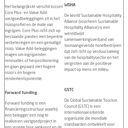
WSHA
Het belangrijkste verschil tussen
Core Plus- en Value Add-
De World Sustainable Hospitality
vastgoedbeleggingen zit in het
Alliance (voorheen Sustainable
risicoprofiel en de mate van
Hospitality Alliance) is een
ingrijpen. Core Plus richt zich op
wereldwijd
bestaande panden met beperkte
samenwerkingsverband van
verbeteringen en een gematigd
toonaangevende hotelbedrijven
risico. Value Add-beleggingen
dat zich richt op verduurzaming
vragen om ingrijpender
van de hospitalitysector en het
renovaties of herpositionering
vergroten van de positieve
en gaan gepaard met hogere
impact op mens en milieu.
risico’s én hogere
rendementspotentie.
GSTC
Forward funding
De Global Sustainable Tourism
Forward funding is een
Council (GSTC) is een
financieringsstructuur waarbij
internationaal erkende
een belegger een nog te
organisatie die mondiale
realiseren vastgoedproject in
standaarden ontwikkelt voor
een vroege fase aankoopt en de