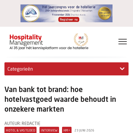
Categorieën
Exclusieve interviews
Van bank tot brand: hoe
Hotelovernames
hotelvastgoed waarde behoudt in
onzekere markten
HM+
Jong & Ambitieus
AUTEUR: REDACTIE
HOTEL & VASTGOED
INTERVIEW
HM+
23 JUNI 2026