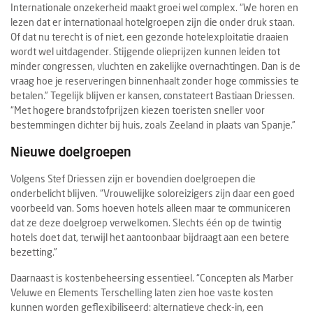
Internationale onzekerheid maakt groei wel complex. “We horen en
lezen dat er internationaal hotelgroepen zijn die onder druk staan.
Of dat nu terecht is of niet, een gezonde hotelexploitatie draaien
wordt wel uitdagender. Stijgende olieprijzen kunnen leiden tot
minder congressen, vluchten en zakelijke overnachtingen. Dan is de
vraag hoe je reserveringen binnenhaalt zonder hoge commissies te
betalen.” Tegelijk blijven er kansen, constateert Bastiaan Driessen.
“Met hogere brandstofprijzen kiezen toeristen sneller voor
bestemmingen dichter bij huis, zoals Zeeland in plaats van Spanje.”
Nieuwe doelgroepen
Volgens Stef Driessen zijn er bovendien doelgroepen die
onderbelicht blijven. “Vrouwelijke soloreizigers zijn daar een goed
voorbeeld van. Soms hoeven hotels alleen maar te communiceren
dat ze deze doelgroep verwelkomen. Slechts één op de twintig
hotels doet dat, terwijl het aantoonbaar bijdraagt aan een betere
bezetting.”
Daarnaast is kostenbeheersing essentieel. “Concepten als Marber
Veluwe en Elements Terschelling laten zien hoe vaste kosten
kunnen worden geflexibiliseerd: alternatieve check-in, een