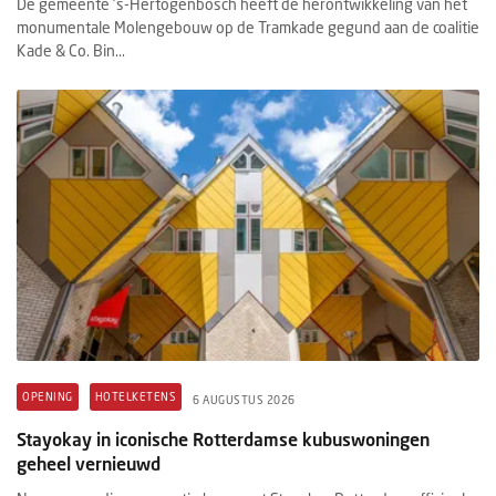
De gemeente ’s-Hertogenbosch heeft de herontwikkeling van het
monumentale Molengebouw op de Tramkade gegund aan de coalitie
Kade & Co. Bin...
OPENING
HOTELKETENS
6 AUGUSTUS 2026
Stayokay in iconische Rotterdamse kubuswoningen
geheel vernieuwd