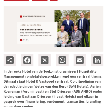
Columns
Michelin
Nieuwe hotels
Personalia
HotelSummit
Share
Facebook
X
WhatsApp
Email
Lin
In de reeks Hotel van de Toekomst organiseert Hospitality
Management rondetafelgesprekken rond één centraal thema.
Ditmaal staat Hotel & Vastgoed centraal. Op uitnodiging van
de redactie gingen Wytze van den Berg (BWH Hotels), Aerjen
Koeneman (Foruminvest) en Stef Driessen (ABN AMRO) onder
leiding van Bastiaan Driessen (Invast Hotels) met elkaar in
gesprek over financiering, rendement, transacties, branding
en verduurzaming.