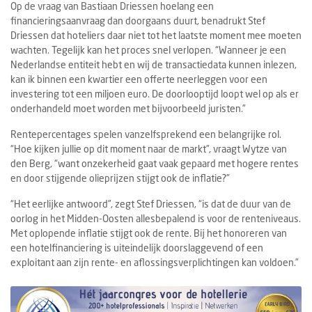
Op de vraag van Bastiaan Driessen hoelang een
financieringsaanvraag dan doorgaans duurt, benadrukt Stef
Driessen dat hoteliers daar niet tot het laatste moment mee moeten
wachten. Tegelijk kan het proces snel verlopen. “Wanneer je een
Nederlandse entiteit hebt en wij de transactiedata kunnen inlezen,
kan ik binnen een kwartier een offerte neerleggen voor een
investering tot een miljoen euro. De doorlooptijd loopt wel op als er
onderhandeld moet worden met bijvoorbeeld juristen.”
Rentepercentages spelen vanzelfsprekend een belangrijke rol.
“Hoe kijken jullie op dit moment naar de markt”, vraagt Wytze van
den Berg, “want onzekerheid gaat vaak gepaard met hogere rentes
en door stijgende olieprijzen stijgt ook de inflatie?”
“Het eerlijke antwoord”, zegt Stef Driessen, “is dat de duur van de
oorlog in het Midden-Oosten allesbepalend is voor de renteniveaus.
Met oplopende inflatie stijgt ook de rente. Bij het honoreren van
een hotelfinanciering is uiteindelijk doorslaggevend of een
exploitant aan zijn rente- en aflossingsverplichtingen kan voldoen.”