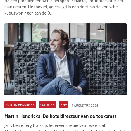
Na een grondige renovatie heropent Stayokay Rotterdam officieel
haar deuren. Het hostel, gevestigd in een deel van de iconische
kubuswoningen aan de O...
MARTIN HENDRICKS
COLUMNS
HM+
4 AUGUSTUS 2026
Martin Hendricks: De hoteldirecteur van de toekomst
Ja, ik ben er erg trots op. Iedereen die me kent, weet dat!