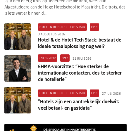
Ja, ik ben er erg trots op. Iedereen die me kent, weet dat!
Afgestudeerd aan de Hoge Hotelschool te Maastricht. Die trots, dat
is iets wat er binnen d...
HOTEL & DE HOTEL TECH STACK
HM+
3 AUGUSTUS 2026
Hotel & de Hotel Tech Stack: bestaat de
ideale totaaloplossing nog wel?
INTERVIEW
HM+
31 JULI 2026
EHMA-voorzitter: “Hoe sterker de
internationale contacten, des te sterker
de hotellerie”
HOTEL & DE HOTEL TECH STACK
HM+
27 JULI 2026
"Hotels zijn een aantrekkelijk doelwit:
veel betaal- en gastdata"