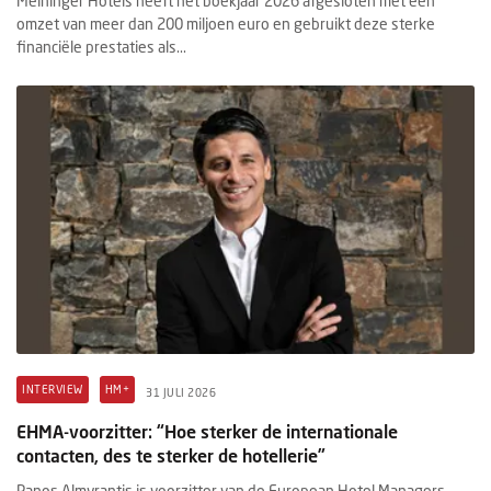
Meininger Hotels heeft het boekjaar 2026 afgesloten met een
omzet van meer dan 200 miljoen euro en gebruikt deze sterke
financiële prestaties als...
INTERVIEW
HM+
31 JULI 2026
EHMA-voorzitter: “Hoe sterker de internationale
contacten, des te sterker de hotellerie”
Panos Almyrantis is voorzitter van de European Hotel Managers