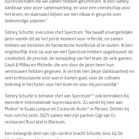
succesverhalen die we samen hebben geschreven. Ik ben Sidney
dankbaar voor onze samenwerking, en voor een vriendschap voor
het leven, en daarnaast blijven we met elkaar in gesprek over
toekomstige plannen.”
Sidney Schutte, executive chef Spectrum: “Na twaalf onvergetelijke
jaren voelde dit als het juiste moment voor reflectie, en samen
hebben we besloten dit fantastische hoofdstuk af te sluiten. Ik ben
ongelooflijk trots op wat we met Spectrum hebben opgebouwd: de
creativiteit, de precisie, de toewijding van het team, de vele gasten,
Gault & Millau en Michelin, die ons door de jaren heen hun
vertrouwen hebben gegeven. Ik vertrek met diepe dankbaarheid en
veel enthousiasme voor wat er komen gaat, voor de culinaire
beleving in het hotel, voor het team en voor mij persoonlijk.”
Sidney
Schutte
is
behalve
chef
van
Spectrum**
ook
betrokken
bij
meerdere
internationale
toprestaurants.
Zo
werkt
hij
mee
aan
Molina*
in
Kuala
Lumpur
en
Cocina
de
Autor*
in
Mexico.
Dichter
bij
huis
runt
hij
sinds
2025
samen
met
zijn
partner
Gigi
van
Es
restaurant
Rust
Wat
in
Blaricum.
Een
belangrijk
deel
van
zijn
carrière
bracht
Schutte
door
bij
De