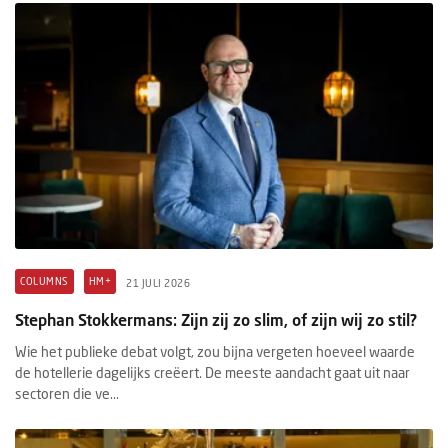
COLUMNS
HM+
21 JULI 2026
Stephan Stokkermans: Zijn zij zo slim, of zijn wij zo stil?
Wie het publieke debat volgt, zou bijna vergeten hoeveel waarde
de hotellerie dagelijks creëert. De meeste aandacht gaat uit naar
sectoren die ve...