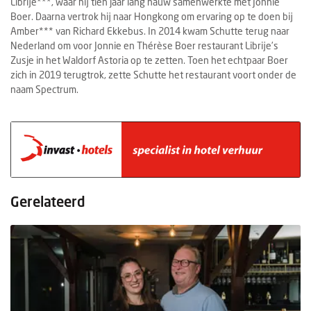
Librije***,
waar
hij
tien
jaar
lang
nauw
samenwerkte
met
Jonnie
Boer.
Daarna
vertrok
hij
naar
Hongkong
om
ervaring
op
te
doen
bij
Amber***
van
Richard
Ekkebus.
In
2014
kwam
Schutte
terug
naar
Nederland
om
voor
Jonnie
en
Thérèse
Boer
restaurant
Librije’s
Zusje
in
het
Waldorf
Astoria
op
te
zetten.
Toen
het
echtpaar
Boer
zich
in
2019
terugtrok,
zette
Schutte
het
restaurant
voort
onder
de
naam
Spectrum.
Gerelateerd