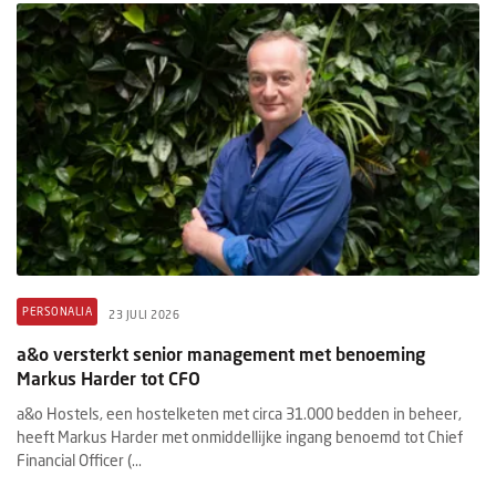
PERSONALIA
23 JULI 2026
a&o versterkt senior management met benoeming
Markus Harder tot CFO
a&o Hostels, een hostelketen met circa 31.000 bedden in beheer,
heeft Markus Harder met onmiddellijke ingang benoemd tot Chief
Financial Officer (...