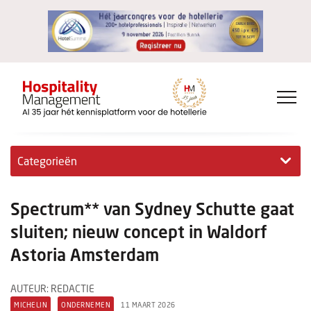
Categorieën
Exclusieve interviews
Spectrum** van Sydney Schutte gaat
Hotelovernames
sluiten; nieuw concept in Waldorf
Astoria Amsterdam
HM+
Jong & Ambitieus
AUTEUR: REDACTIE
MICHELIN
ONDERNEMEN
11 MAART 2026