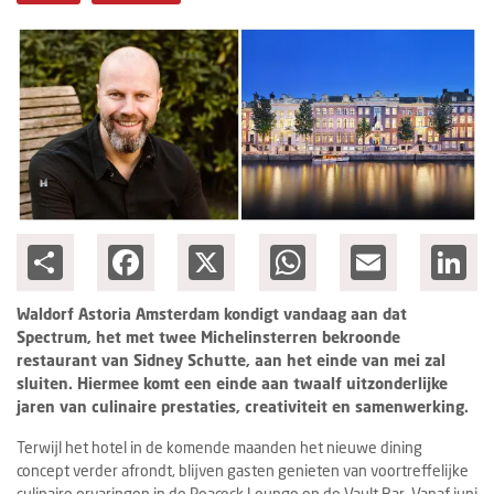
Columns
Michelin
Nieuwe hotels
Personalia
HotelSummit
Share
Facebook
X
WhatsApp
Email
Lin
Waldorf Astoria Amsterdam kondigt vandaag aan dat
Spectrum, het met twee Michelinsterren bekroonde
restaurant van Sidney Schutte, aan het einde van mei zal
sluiten. Hiermee komt een einde aan twaalf uitzonderlijke
jaren van culinaire prestaties, creativiteit en samenwerking.
Terwijl het hotel in de komende maanden het nieuwe dining
concept verder afrondt, blijven gasten genieten van voortreffelijke
culinaire ervaringen in de Peacock Lounge en de Vault Bar. Vanaf juni