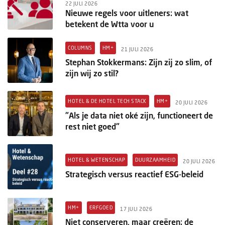
22 JULI 2026
Nieuwe regels voor uitleners: wat
betekent de Wtta voor u
COLUMNS
HM+
21 JULI 2026
Stephan Stokkermans: Zijn zij zo slim, of
zijn wij zo stil?
HOTEL & DE HOTEL TECH STACK
HM+
20 JULI 2026
"Als je data niet oké zijn, functioneert de
rest niet goed"
HOTEL & WETENSCHAP
DUURZAAMHEID
20 JULI 2026
Strategisch versus reactief ESG-beleid
HM+
ERFGOED
17 JULI 2026
Niet conserveren, maar creëren: de