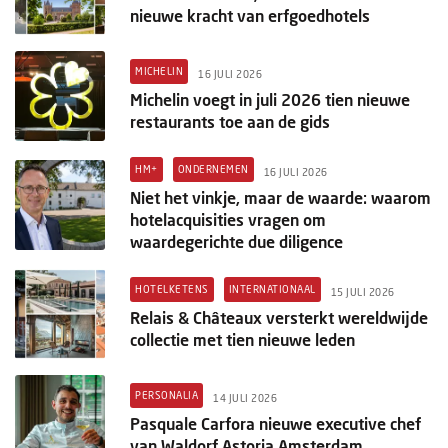
nieuwe kracht van erfgoedhotels
MICHELIN
16 JULI 2026
Michelin voegt in juli 2026 tien nieuwe
restaurants toe aan de gids
HM+
ONDERNEMEN
16 JULI 2026
Niet het vinkje, maar de waarde: waarom
hotelacquisities vragen om
waardegerichte due diligence
HOTELKETENS
INTERNATIONAAL
15 JULI 2026
Relais & Châteaux versterkt wereldwijde
collectie met tien nieuwe leden
PERSONALIA
14 JULI 2026
Pasquale Carfora nieuwe executive chef
van Waldorf Astoria Amsterdam