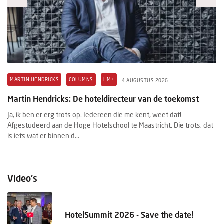
MARTIN HENDRICKS
COLUMNS
HM+
H
4 AUGUSTUS 2026
Martin Hendricks: De hoteldirecteur van de toekomst
M
Ja, ik ben er erg trots op. Iedereen die me kent, weet dat!
Wi
Afgestudeerd aan de Hoge Hotelschool te Maastricht. Die trots, dat
in
d.
is iets wat er binnen d...
fa
Video's
HotelSummit 2026 - Save the date!