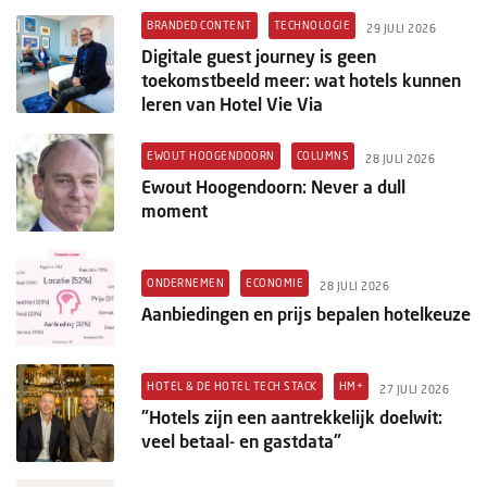
BRANDED CONTENT
TECHNOLOGIE
29 JULI 2026
Digitale guest journey is geen
toekomstbeeld meer: wat hotels kunnen
leren van Hotel Vie Via
EWOUT HOOGENDOORN
COLUMNS
28 JULI 2026
Ewout Hoogendoorn: Never a dull
moment
ONDERNEMEN
ECONOMIE
28 JULI 2026
Aanbiedingen en prijs bepalen hotelkeuze
HOTEL & DE HOTEL TECH STACK
HM+
27 JULI 2026
"Hotels zijn een aantrekkelijk doelwit:
veel betaal- en gastdata"