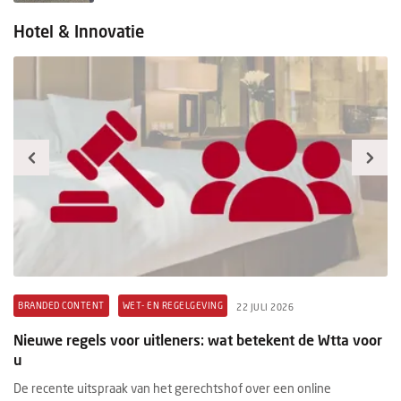
Hotel & Innovatie
BRANDED CONTENT
WET- EN REGELGEVING
B
22 JULI 2026
t
Nieuwe regels voor uitleners: wat betekent de Wtta voor
Pr
u
ex
De recente uitspraak van het gerechtshof over een online
Ee