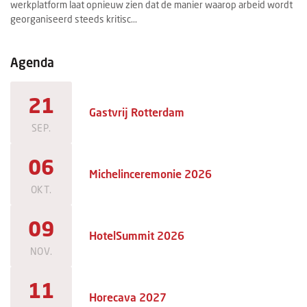
werkplatform laat opnieuw zien dat de manier waarop arbeid wordt
ee
georganiseerd steeds kritisc...
ma
Agenda
21
Gastvrij Rotterdam
SEP.
06
Michelinceremonie 2026
OKT.
09
HotelSummit 2026
NOV.
11
Horecava 2027