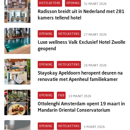
Columns
HOTELKETENS
OPENING
31 MAART 2026
Radisson breidt uit in Nederland met 281
Michelin
kamers tellend hotel
Nieuwe hotels
OPENING
HOTELKETENS
27 MAART 2026
Personalia
Luxe wellness Valk Exclusief Hotel Zwolle
geopend
HotelSummit
OPENING
HOTELKETENS
26 MAART 2026
Stayokay Apeldoorn heropent deuren na
renovatie met Apenheul familiekamer
OPENING
F&B
10 MAART 2026
Ottolenghi Amsterdam opent 19 maart in
Mandarin Oriental Conservatorium
OPENING
HOTELKETENS
5 MAART 2026