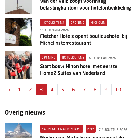
Van der Valk koopt voormalig
belastingkantoor voor hotelontwikkeling
HOTELKETENS
OPENING
MICHELIN
11 FEBRUARI 2026
Fletcher Hotels opent boutiquehotel bij
Michelinsterrestaurant
OPENING
HOTELKETENS
6 FEBRUARI 2026
Start bouw Hilton hotel met eerste
Home2 Suites van Nederland
‹
1
2
3
4
5
6
7
8
9
10
...
Overig nieuws
HOTELKETEN UITGELICHT
HM+
7 AUGUSTUS 2026
Medicijnen, Michelin en monumentale