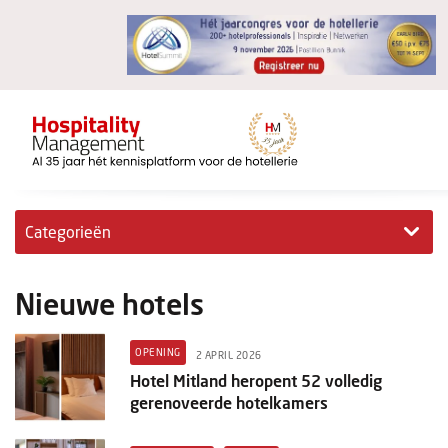
Categorieën
Exclusieve interviews
Nieuwe hotels
Hotelovernames
OPENING
2 APRIL 2026
HM+
Hotel Mitland heropent 52 volledig
gerenoveerde hotelkamers
Jong & Ambitieus