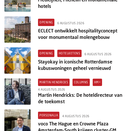
hotels
OPENING
6 AUGUSTUS 2026
ECLECT ontwikkelt hospitalityconcept
voor monumentaal molengebouw
OPENING
HOTELKETENS
6 AUGUSTUS 2026
Stayokay in iconische Rotterdamse
kubuswoningen geheel vernieuwd
MARTIN HENDRICKS
COLUMNS
HM+
4 AUGUSTUS 2026
Martin Hendricks: De hoteldirecteur van
de toekomst
PERSONALIA
4 AUGUSTUS 2026
voco The Hague en Crowne Plaza
Amsterdam-South krijgen cluster-GM