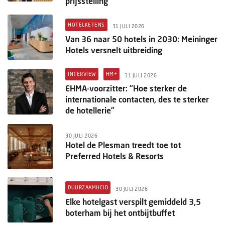
prijsstelling
HOTELKETENS
31 JULI 2026
Van 36 naar 50 hotels in 2030: Meininger
Hotels versnelt uitbreiding
INTERVIEW
HM+
31 JULI 2026
EHMA-voorzitter: “Hoe sterker de
internationale contacten, des te sterker
de hotellerie”
30 JULI 2026
Hotel de Plesman treedt toe tot
Preferred Hotels & Resorts
DUURZAAMHEID
30 JULI 2026
Elke hotelgast verspilt gemiddeld 3,5
boterham bij het ontbijtbuffet