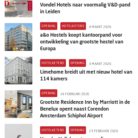
Vondel Hotels naar voormalig V&D-pand
in Leiden
OPENING
HOTELKETENS
4 MAART 2026
a&o Hostels koopt kantoorpand voor
ontwikkeling van grootste hostel van
Europa
HOTELKETENS
OPENING
3 MAART 2026
Limehome breidt uit met nieuw hotel van
114 kamers
OPENING
24 FEBRUARI 2026
Grootste Residence Inn by Marriott in de
Benelux opent naast Corendon
Amsterdam Schiphol Airport
HOTELKETENS
OPENING
23 FEBRUARI 2026