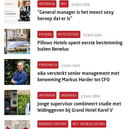
INTERVIEW
HM+
24 JULI 2026
“General manager is het meest sexy
beroep dat er is”
OPENING
HOTELKETENS
23 JULI 2026
Pillows Hotels opent eerste bestemming
buiten Benelux
PERSONALIA
23 JULI 2026
a&o versterkt senior management met
benoeming Markus Harder tot CFO
INTERVIEW
ONDERWIJS
23 JULI 2026
Jonge supervisor combineert studie met
leidinggeven bij Grand Hotel Karel V
BRANDED CONTENT
WET- EN REGELGEVING