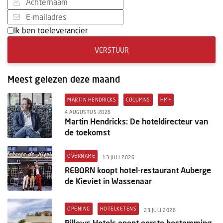
Ik ben toeleverancier
VERSTUUR
Meest gelezen deze maand
MARTIN HENDRICKS
COLUMNS
HM+
4 AUGUSTUS 2026
Martin Hendricks: De hoteldirecteur van
de toekomst
OVERNAME
13 JULI 2026
REBORN koopt hotel-restaurant Auberge
de Kieviet in Wassenaar
OPENING
HOTELKETENS
23 JULI 2026
Pillows Hotels opent eerste bestemming