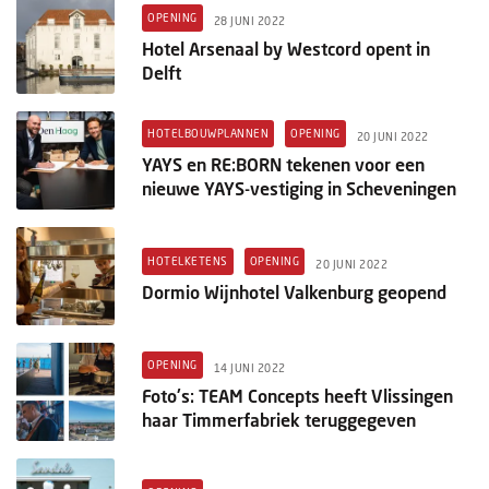
Columns
OPENING
28 JUNI 2022
Hotel Arsenaal by Westcord opent in
Michelin
Delft
Nieuwe hotels
HOTELBOUWPLANNEN
OPENING
20 JUNI 2022
Personalia
YAYS en RE:BORN tekenen voor een
nieuwe YAYS-vestiging in Scheveningen
HotelSummit
HOTELKETENS
OPENING
20 JUNI 2022
Dormio Wijnhotel Valkenburg geopend
OPENING
14 JUNI 2022
Foto's: TEAM Concepts heeft Vlissingen
haar Timmerfabriek teruggegeven