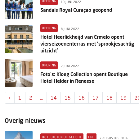
OPENING
10 JUNI 2022
Sandals Royal Curaçao geopend
OPENING
8 JUNI 2022
Hotel Heerlickheijd van Ermelo opent
vierseizoenenterras met 'sprookjesachtig
uitzicht'
OPENING
2 JUNI 2022
Foto's: Kloeg Collection opent Boutique
Hotel Helder in Renesse
‹
1
2
...
14
15
16
17
18
19
2
Overig nieuws
HOTELKETEN UITGELICHT
HM+
7 AUGUSTUS 2026