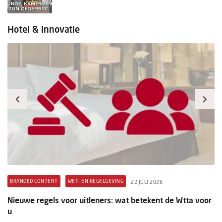
Hotel & Innovatie
BRANDED CONTENT
WET- EN REGELGEVING
B
22 JULI 2026
t
Nieuwe regels voor uitleners: wat betekent de Wtta voor
Pr
u
ex