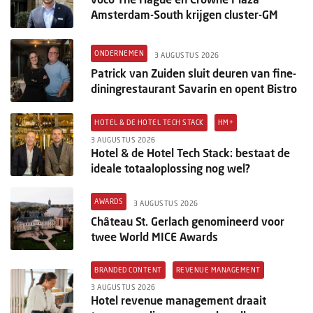
Amsterdam-South krijgen cluster-GM
ONDERNEMEN
3 AUGUSTUS 2026
Patrick van Zuiden sluit deuren van fine-
diningrestaurant Savarin en opent Bistro
HOTEL & DE HOTEL TECH STACK
HM+
3 AUGUSTUS 2026
Hotel & de Hotel Tech Stack: bestaat de
ideale totaaloplossing nog wel?
AWARDS
3 AUGUSTUS 2026
Château St. Gerlach genomineerd voor
twee World MICE Awards
BRANDED CONTENT
REVENUE MANAGEMENT
3 AUGUSTUS 2026
Hotel revenue management draait