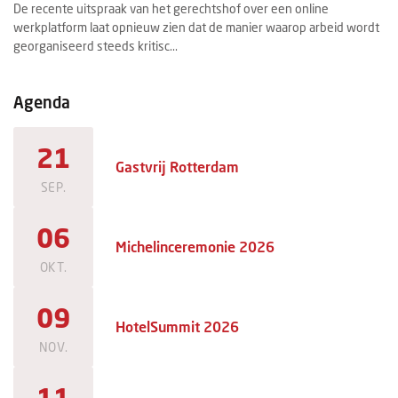
De recente uitspraak van het gerechtshof over een online
Ee
werkplatform laat opnieuw zien dat de manier waarop arbeid wordt
ee
georganiseerd steeds kritisc...
ma
Agenda
21
Gastvrij Rotterdam
SEP.
06
Michelinceremonie 2026
OKT.
09
HotelSummit 2026
NOV.
11