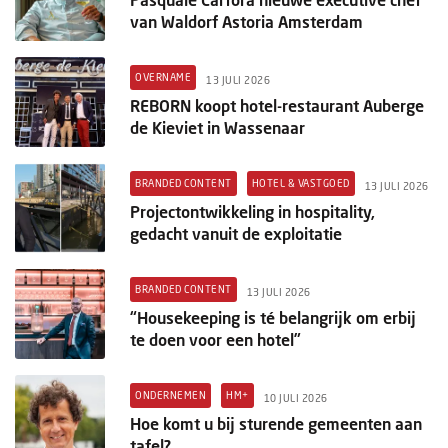
van Waldorf Astoria Amsterdam
OVERNAME
13 JULI 2026
REBORN koopt hotel-restaurant Auberge
de Kieviet in Wassenaar
BRANDED CONTENT
HOTEL & VASTGOED
13 JULI 2026
Projectontwikkeling in hospitality,
gedacht vanuit de exploitatie
BRANDED CONTENT
13 JULI 2026
“Housekeeping is té belangrijk om erbij
te doen voor een hotel”
ONDERNEMEN
HM+
10 JULI 2026
Hoe komt u bij sturende gemeenten aan
tafel?