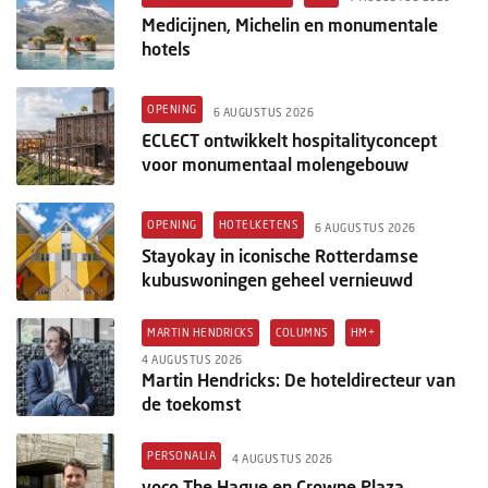
Medicijnen, Michelin en monumentale
hotels
OPENING
6 AUGUSTUS 2026
ECLECT ontwikkelt hospitalityconcept
voor monumentaal molengebouw
OPENING
HOTELKETENS
6 AUGUSTUS 2026
Stayokay in iconische Rotterdamse
kubuswoningen geheel vernieuwd
MARTIN HENDRICKS
COLUMNS
HM+
4 AUGUSTUS 2026
Martin Hendricks: De hoteldirecteur van
de toekomst
PERSONALIA
4 AUGUSTUS 2026
voco The Hague en Crowne Plaza