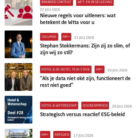
BRANDED CONTENT
WET- EN REGELGEVING
22 JULI 2026
Nieuwe regels voor uitleners: wat
betekent de Wtta voor u
COLUMNS
HM+
21 JULI 2026
Stephan Stokkermans: Zijn zij zo slim, of
zijn wij zo stil?
HOTEL & DE HOTEL TECH STACK
HM+
20 JULI 2026
"Als je data niet oké zijn, functioneert de
rest niet goed"
HOTEL & WETENSCHAP
DUURZAAMHEID
20 JULI 2026
Strategisch versus reactief ESG-beleid
HM+
ERFGOED
17 JULI 2026