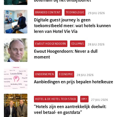
BRANDED CONTENT
TECHNOLOGIE
29 JULI 2026
Digitale guest journey is geen
toekomstbeeld meer: wat hotels kunnen
leren van Hotel Vie Via
EWOUT HOOGENDOORN
COLUMNS
28 JULI 2026
Ewout Hoogendoorn: Never a dull
moment
ONDERNEMEN
ECONOMIE
28 JULI 2026
Aanbiedingen en prijs bepalen hotelkeuze
HOTEL & DE HOTEL TECH STACK
HM+
27 JULI 2026
"Hotels zijn een aantrekkelijk doelwit:
veel betaal- en gastdata"