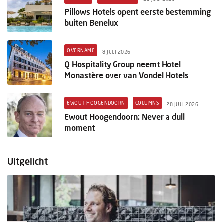
Pillows Hotels opent eerste bestemming
buiten Benelux
OVERNAME
8 JULI 2026
Q Hospitality Group neemt Hotel
Monastère over van Vondel Hotels
EWOUT HOOGENDOORN
COLUMNS
28 JULI 2026
Ewout Hoogendoorn: Never a dull
moment
Uitgelicht