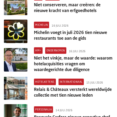
Niet conserveren, maar creëren: de
nieuwe kracht van erfgoedhotels
MICHELIN
16 JULI 2026
Michelin voegt in juli 2026 tien nieuwe
restaurants toe aan de gids
HM+
ONDERNEMEN
16 JULI 2026
Niet het vinkje, maar de waarde: waarom
hotelacquisities vragen om
waardegerichte due diligence
HOTELKETENS
INTERNATIONAAL
15 JULI 2026
Relais & Châteaux versterkt wereldwijde
collectie met tien nieuwe leden
PERSONALIA
14 JULI 2026
Pasquale Carfora nieuwe executive chef