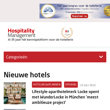
Categorieën
Exclusieve interviews
Nieuwe hotels
Hotelovernames
HOTELBOUWPLANNEN
OPENING
22 JULI 2022
HM+
Lifestyle-aparthotelmerk Locke opent
met WunderLocke in München 'meest
Jong & Ambitieus
ambitieuze project'