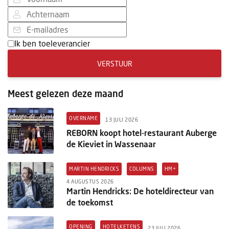
Ik ben toeleverancier
VERSTUUR
Meest gelezen deze maand
OVERNAME
13 JULI 2026
REBORN koopt hotel-restaurant Auberge
de Kieviet in Wassenaar
MARTIN HENDRICKS
COLUMNS
HM+
4 AUGUSTUS 2026
Martin Hendricks: De hoteldirecteur van
de toekomst
OPENING
HOTELKETENS
23 JULI 2026