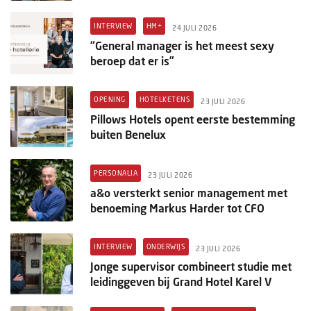
INTERVIEW
HM+
24 JULI 2026
“General manager is het meest sexy
beroep dat er is”
OPENING
HOTELKETENS
23 JULI 2026
Pillows Hotels opent eerste bestemming
buiten Benelux
PERSONALIA
23 JULI 2026
a&o versterkt senior management met
benoeming Markus Harder tot CFO
INTERVIEW
ONDERWIJS
23 JULI 2026
Jonge supervisor combineert studie met
leidinggeven bij Grand Hotel Karel V