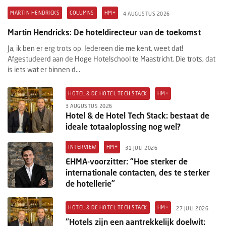
MARTIN HENDRICKS
COLUMNS
HM+
4 AUGUSTUS 2026
Martin Hendricks: De hoteldirecteur van de toekomst
Ja, ik ben er erg trots op. Iedereen die me kent, weet dat!
Afgestudeerd aan de Hoge Hotelschool te Maastricht. Die trots, dat
is iets wat er binnen d...
HOTEL & DE HOTEL TECH STACK
HM+
3 AUGUSTUS 2026
Hotel & de Hotel Tech Stack: bestaat de
ideale totaaloplossing nog wel?
INTERVIEW
HM+
31 JULI 2026
EHMA-voorzitter: “Hoe sterker de
internationale contacten, des te sterker
de hotellerie”
HOTEL & DE HOTEL TECH STACK
HM+
27 JULI 2026
"Hotels zijn een aantrekkelijk doelwit: