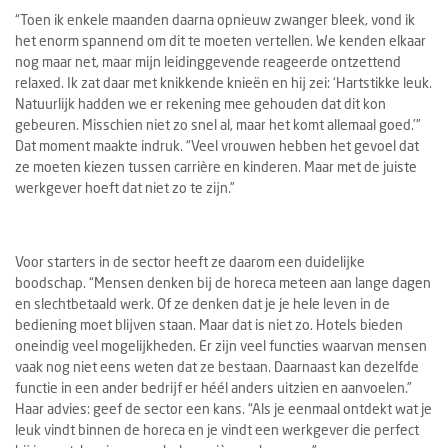
“Toen ik enkele maanden daarna opnieuw zwanger bleek, vond ik
het enorm spannend om dit te moeten vertellen. We kenden elkaar
nog maar net, maar mijn leidinggevende reageerde ontzettend
relaxed. Ik zat daar met knikkende knieën en hij zei: ‘Hartstikke leuk.
Natuurlijk hadden we er rekening mee gehouden dat dit kon
gebeuren. Misschien niet zo snel al, maar het komt allemaal goed.’”
Dat moment maakte indruk. “Veel vrouwen hebben het gevoel dat
ze moeten kiezen tussen carrière en kinderen. Maar met de juiste
werkgever hoeft dat niet zo te zijn.”
Voor starters in de sector heeft ze daarom een duidelijke
boodschap. “Mensen denken bij de horeca meteen aan lange dagen
en slechtbetaald werk. Of ze denken dat je je hele leven in de
bediening moet blijven staan. Maar dat is niet zo. Hotels bieden
oneindig veel mogelijkheden. Er zijn veel functies waarvan mensen
vaak nog niet eens weten dat ze bestaan. Daarnaast kan dezelfde
functie in een ander bedrijf er héél anders uitzien en aanvoelen.”
Haar advies: geef de sector een kans. “Als je eenmaal ontdekt wat je
leuk vindt binnen de horeca en je vindt een werkgever die perfect