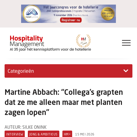
Categorieën
Exclusieve interviews
Martine Abbach: “Collega’s grapten
Hotelovernames
dat ze me alleen maar met planten
zagen lopen”
HM+
Jong & Ambitieus
AUTEUR: SILKE ONINK
INTERVIEW
JONG & AMBITIEUS
HM+
15 MEI 2026