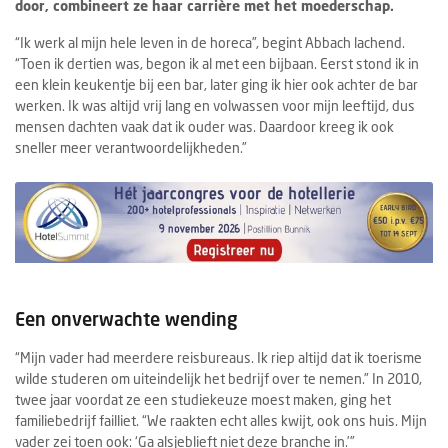
door, combineert ze haar carrière met het moederschap.
“Ik werk al mijn hele leven in de horeca”, begint Abbach lachend.
“Toen ik dertien was, begon ik al met een bijbaan. Eerst stond ik in
een klein keukentje bij een bar, later ging ik hier ook achter de bar
werken. Ik was altijd vrij lang en volwassen voor mijn leeftijd, dus
mensen dachten vaak dat ik ouder was. Daardoor kreeg ik ook
sneller meer verantwoordelijkheden.”
Een onverwachte wending
“Mijn vader had meerdere reisbureaus. Ik riep altijd dat ik toerisme
wilde studeren om uiteindelijk het bedrijf over te nemen.” In 2010,
twee jaar voordat ze een studiekeuze moest maken, ging het
familiebedrijf failliet. “We raakten echt alles kwijt, ook ons huis. Mijn
vader zei toen ook: ‘Ga alsjeblieft niet deze branche in.’”