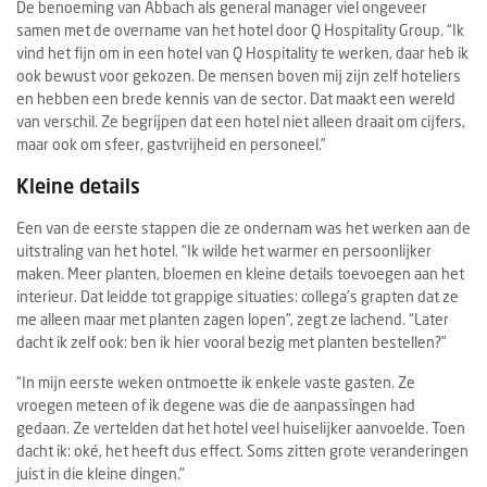
De benoeming van Abbach als general manager viel ongeveer
samen met de overname van het hotel door Q Hospitality Group. “Ik
vind het fijn om in een hotel van Q Hospitality te werken, daar heb ik
ook bewust voor gekozen. De mensen boven mij zijn zelf hoteliers
en hebben een brede kennis van de sector. Dat maakt een wereld
van verschil. Ze begrijpen dat een hotel niet alleen draait om cijfers,
maar ook om sfeer, gastvrijheid en personeel.”
Kleine details
Een van de eerste stappen die ze ondernam was het werken aan de
uitstraling van het hotel. “Ik wilde het warmer en persoonlijker
maken. Meer planten, bloemen en kleine details toevoegen aan het
interieur. Dat leidde tot grappige situaties: collega’s grapten dat ze
me alleen maar met planten zagen lopen”, zegt ze lachend. “Later
dacht ik zelf ook: ben ik hier vooral bezig met planten bestellen?”
“In mijn eerste weken ontmoette ik enkele vaste gasten. Ze
vroegen meteen of ik degene was die de aanpassingen had
gedaan. Ze vertelden dat het hotel veel huiselijker aanvoelde. Toen
dacht ik: oké, het heeft dus effect. Soms zitten grote veranderingen
juist in die kleine dingen.”