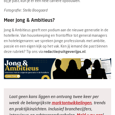
bij je past, kun je er een hele carrière opbouwen.”
Fotografie: Stella Boogaard
Meer Jong & Ambitieus?
Jong & Ambitieus geeft een podium aan de nieuwe generatie in de
hotellerie. Van housekeeping en frontoffice tot general managers
en hoteleigenaren: we spreken jonge professionals met ambitie,
passie en een eigen kijk op het vak. Ken jij iemand die past binnen
deze rubriek? Tip ons via
redactie@uitgeverijps.nl
.
Laat geen kans liggen en ontvang twee keer per
week de belangrijkste
marktontwikkelingen
, trends
en praktijkinzichten. Inclusief branchecijfers,
interviews en achtergrondverhalen.
Meld u nu aan
!