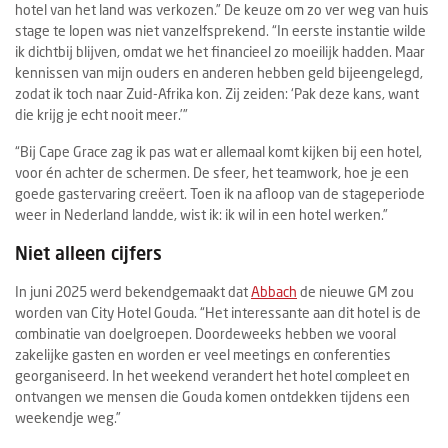
hotel van het land was verkozen.” De keuze om zo ver weg van huis
stage te lopen was niet vanzelfsprekend. “In eerste instantie wilde
ik dichtbij blijven, omdat we het financieel zo moeilijk hadden. Maar
kennissen van mijn ouders en anderen hebben geld bijeengelegd,
zodat ik toch naar Zuid-Afrika kon. Zij zeiden: ‘Pak deze kans, want
die krijg je echt nooit meer.’”
“Bij Cape Grace zag ik pas wat er allemaal komt kijken bij een hotel,
voor én achter de schermen. De sfeer, het teamwork, hoe je een
goede gastervaring creëert. Toen ik na afloop van de stageperiode
weer in Nederland landde, wist ik: ik wil in een hotel werken.”
Niet alleen cijfers
In juni 2025 werd bekendgemaakt dat
Abbach
de nieuwe GM zou
worden van City Hotel Gouda. “Het interessante aan dit hotel is de
combinatie van doelgroepen. Doordeweeks hebben we vooral
zakelijke gasten en worden er veel meetings en conferenties
georganiseerd. In het weekend verandert het hotel compleet en
ontvangen we mensen die Gouda komen ontdekken tijdens een
weekendje weg.”