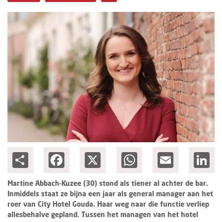
Columns
Michelin
Nieuwe hotels
Personalia
HotelSummit
Share
Facebook
X
WhatsApp
Email
Lin
Martine Abbach-Kuzee (30) stond als tiener al achter de bar.
Inmiddels staat ze bijna een jaar als general manager aan het
roer van City Hotel Gouda. Haar weg naar die functie verliep
allesbehalve gepland. Tussen het managen van het hotel