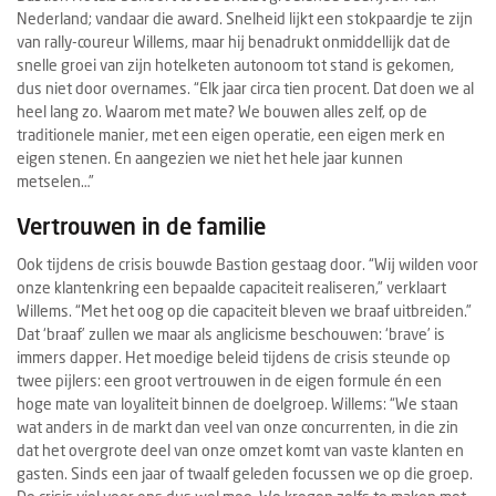
Nederland; vandaar die award. Snelheid lijkt een stokpaardje te zijn
van rally-coureur Willems, maar hij benadrukt onmiddellijk dat de
snelle groei van zijn hotelketen autonoom tot stand is gekomen,
dus niet door overnames. “Elk jaar circa tien procent. Dat doen we al
heel lang zo. Waarom met mate? We bouwen alles zelf, op de
traditionele manier, met een eigen operatie, een eigen merk en
eigen stenen. En aangezien we niet het hele jaar kunnen
metselen…”
Vertrouwen in de familie
Ook tijdens de crisis bouwde Bastion gestaag door. “Wij wilden voor
onze klantenkring een bepaalde capaciteit realiseren,” verklaart
Willems. “Met het oog op die capaciteit bleven we braaf uitbreiden.”
Dat ‘braaf’ zullen we maar als anglicisme beschouwen: ‘brave’ is
immers dapper. Het moedige beleid tijdens de crisis steunde op
twee pijlers: een groot vertrouwen in de eigen formule én een
hoge mate van loyaliteit binnen de doelgroep. Willems: “We staan
wat anders in de markt dan veel van onze concurrenten, in die zin
dat het overgrote deel van onze omzet komt van vaste klanten en
gasten. Sinds een jaar of twaalf geleden focussen we op die groep.