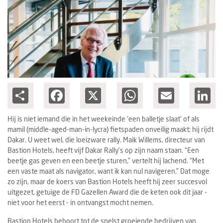
Columns
Michelin
Nieuwe hotels
Personalia
Share
Facebook
X
WhatsApp
Email
Lin
HotelSummit
Hij is niet iemand die in het weekeinde ‘een balletje slaat’ of als
mamil (middle-aged-man-in-lycra) fietspaden onveilig maakt; hij rijdt
Dakar. U weet wel, die loeizware rally. Maik Willems, directeur van
Bastion Hotels, heeft vijf Dakar Rally’s op zijn naam staan. “Een
beetje gas geven en een beetje sturen,” vertelt hij lachend. “Met
een vaste maat als navigator, want ik kan nul navigeren.” Dat moge
zo zijn, maar de koers van Bastion Hotels heeft hij zeer succesvol
uitgezet, getuige de FD Gazellen Award die de keten ook dit jaar -
niet voor het eerst - in ontvangst mocht nemen.
Bastion Hotels behoort tot de snelst groeiende bedrijven van