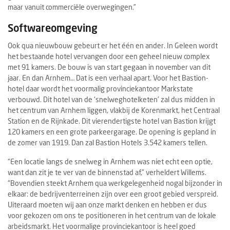
maar vanuit commerciële overwegingen.”
Softwareomgeving
Ook qua nieuwbouw gebeurt er het één en ander. In Geleen wordt
het bestaande hotel vervangen door een geheel nieuw complex
met 91 kamers. De bouw is van start gegaan in november van dit
jaar. En dan Arnhem… Dat is een verhaal apart. Voor het Bastion-
hotel daar wordt het voormalig provinciekantoor Markstate
verbouwd. Dit hotel van de ‘snelweghotelketen’ zal dus midden in
het centrum van Arnhem liggen, vlakbij de Korenmarkt, het Centraal
Station en de Rijnkade. Dit vierendertigste hotel van Bastion krijgt
120 kamers en een grote parkeergarage. De opening is gepland in
de zomer van 1919. Dan zal Bastion Hotels 3.542 kamers tellen.
“Een locatie langs de snelweg in Arnhem was niet echt een optie,
want dan zit je te ver van de binnenstad af,” verheldert Willems.
“Bovendien steekt Arnhem qua werkgelegenheid nogal bijzonder in
elkaar: de bedrijventerreinen zijn over een groot gebied verspreid.
Uiteraard moeten wij aan onze markt denken en hebben er dus
voor gekozen om ons te positioneren in het centrum van de lokale
arbeidsmarkt. Het voormalige provinciekantoor is heel goed