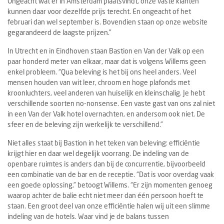
Ongeacht wat er in Amsterdam plaatsvindt, onze vaste klanten
kunnen daar voor dezelfde prijs terecht. En ongeacht of het
februari dan wel september is. Bovendien staan op onze website
gegarandeerd de laagste prijzen.”
In Utrecht en in Eindhoven staan Bastion en Van der Valk op een
paar honderd meter van elkaar, maar dat is volgens Willems geen
enkel probleem. “Qua beleving is het bij ons heel anders. Veel
mensen houden van wit leer, chroom en hoge plafonds met
kroonluchters, veel anderen van huiselijk en kleinschalig. Je hebt
verschillende soorten no-nonsense. Een vaste gast van ons zal niet
in een Van der Valk hotel overnachten, en andersom ook niet. De
sfeer en de beleving zijn werkelijk te verschillend.”
Niet alles staat bij Bastion in het teken van beleving: efficiëntie
krijgt hier en daar wel degelijk voorrang. De indeling van de
openbare ruimtes is anders dan bij de concurrentie, bijvoorbeeld
een combinatie van de bar en de receptie. “Dat is voor overdag vaak
een goede oplossing,” betoogt Willems. “Er zijn momenten genoeg
waarop achter de balie echt niet meer dan één persoon hoeft te
staan. Een groot deel van onze efficiëntie halen wij uit een slimme
indeling van de hotels. Waar vind je de balans tussen