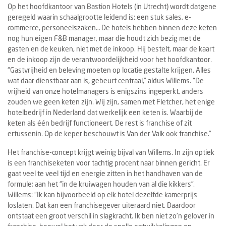
Op het hoofdkantoor van Bastion Hotels (in Utrecht) wordt datgene
geregeld waarin schaalgrootte leidend is: een stuk sales, e-
commerce, personeelszaken… De hotels hebben binnen deze keten
nog hun eigen F&B manager, maar die houdt zich bezig met de
gasten en de keuken, niet met de inkoop. Hij bestelt, maar de kaart
en de inkoop zijn de verantwoordelijkheid voor het hoofdkantoor.
“Gastvrijheid en beleving moeten op locatie gestalte krijgen. Alles
wat daar dienstbaar aan is, gebeurt centraal,” aldus Willems. “De
vrijheid van onze hotelmanagers is enigszins ingeperkt, anders
zouden we geen keten zijn. Wij zijn, samen met Fletcher, het enige
hotelbedrijf in Nederland dat werkelijk een keten is. Waarbij de
keten als één bedrijf functioneert. De rest is franchise of zit
ertussenin. Op de keper beschouwt is Van der Valk ook franchise.”
Het franchise-concept krijgt weinig bijval van Willems. In zijn optiek
is een franchiseketen voor tachtig procent naar binnen gericht. Er
gaat veel te veel tijd en energie zitten in het handhaven van de
formule; aan het “in de kruiwagen houden van al die kikkers”.
Willems: “Ik kan bijvoorbeeld op elk hotel dezelfde kamerprijs
loslaten. Dat kan een franchisegever uiteraard niet. Daardoor
ontstaat een groot verschil in slagkracht. Ik ben niet zo’n gelover in