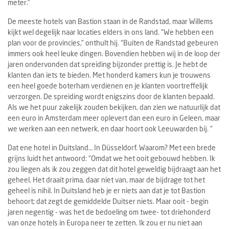
meter.”
De meeste hotels van Bastion staan in de Randstad, maar Willems
kijkt wel degelijk naar locaties elders in ons land. “We hebben een
plan voor de provincies,” onthult hij. “Buiten de Randstad gebeuren
immers ook heel leuke dingen. Bovendien hebben wij in de loop der
jaren ondervonden dat spreiding bijzonder prettig is. Je hebt de
klanten dan iets te bieden. Met honderd kamers kun je trouwens
een heel goede boterham verdienen en je klanten voortreffelijk
verzorgen. De spreiding wordt enigszins door de klanten bepaald.
Als we het puur zakelijk zouden bekijken, dan zien we natuurlijk dat
een euro in Amsterdam meer oplevert dan een euro in Geleen, maar
we werken aan een netwerk, en daar hoort ook Leeuwarden bij. “
Dat ene hotel in Duitsland… In Düsseldorf. Waarom? Met een brede
grijns luidt het antwoord: “Omdat we het ooit gebouwd hebben. Ik
zou liegen als ik zou zeggen dat dit hotel geweldig bijdraagt aan het
geheel. Het draait prima, daar niet van, maar de bijdrage tot het
geheel is nihil. In Duitsland heb je er niets aan dat je tot Bastion
behoort; dat zegt de gemiddelde Duitser niets. Maar ooit - begin
jaren negentig - was het de bedoeling om twee- tot driehonderd
van onze hotels in Europa neer te zetten. Ik zou er nu niet aan