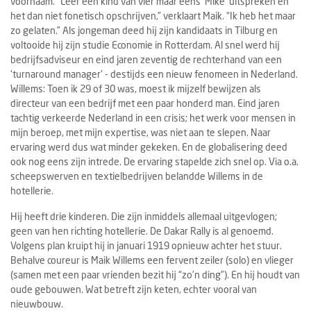
voornaam. “Leer een kind van vier maar eens ‘Mike’ uitspreken en
het dan niet fonetisch opschrijven,” verklaart Maik. “Ik heb het maar
zo gelaten.” Als jongeman deed hij zijn kandidaats in Tilburg en
voltooide hij zijn studie Economie in Rotterdam. Al snel werd hij
bedrijfsadviseur en eind jaren zeventig de rechterhand van een
‘turnaround manager’ - destijds een nieuw fenomeen in Nederland.
Willems: Toen ik 29 of 30 was, moest ik mijzelf bewijzen als
directeur van een bedrijf met een paar honderd man. Eind jaren
tachtig verkeerde Nederland in een crisis; het werk voor mensen in
mijn beroep, met mijn expertise, was niet aan te slepen. Naar
ervaring werd dus wat minder gekeken. En de globalisering deed
ook nog eens zijn intrede. De ervaring stapelde zich snel op. Via o.a.
scheepswerven en textielbedrijven belandde Willems in de
hotellerie.
Hij heeft drie kinderen. Die zijn inmiddels allemaal uitgevlogen;
geen van hen richting hotellerie. De Dakar Rally is al genoemd.
Volgens plan kruipt hij in januari 1919 opnieuw achter het stuur.
Behalve coureur is Maik Willems een fervent zeiler (solo) en vlieger
(samen met een paar vrienden bezit hij “zo’n ding”). En hij houdt van
oude gebouwen. Wat betreft zijn keten, echter vooral van
nieuwbouw.