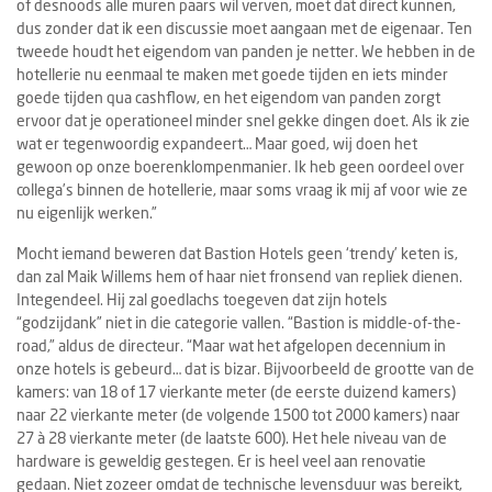
of desnoods alle muren paars wil verven, moet dat direct kunnen,
dus zonder dat ik een discussie moet aangaan met de eigenaar. Ten
tweede houdt het eigendom van panden je netter. We hebben in de
hotellerie nu eenmaal te maken met goede tijden en iets minder
goede tijden qua cashflow, en het eigendom van panden zorgt
ervoor dat je operationeel minder snel gekke dingen doet. Als ik zie
wat er tegenwoordig expandeert… Maar goed, wij doen het
gewoon op onze boerenklompenmanier. Ik heb geen oordeel over
collega’s binnen de hotellerie, maar soms vraag ik mij af voor wie ze
nu eigenlijk werken.”
Mocht iemand beweren dat Bastion Hotels geen ‘trendy’ keten is,
dan zal Maik Willems hem of haar niet fronsend van repliek dienen.
Integendeel. Hij zal goedlachs toegeven dat zijn hotels
“godzijdank” niet in die categorie vallen. “Bastion is middle-of-the-
road,” aldus de directeur. “Maar wat het afgelopen decennium in
onze hotels is gebeurd… dat is bizar. Bijvoorbeeld de grootte van de
kamers: van 18 of 17 vierkante meter (de eerste duizend kamers)
naar 22 vierkante meter (de volgende 1500 tot 2000 kamers) naar
27 à 28 vierkante meter (de laatste 600). Het hele niveau van de
hardware is geweldig gestegen. Er is heel veel aan renovatie
gedaan. Niet zozeer omdat de technische levensduur was bereikt,