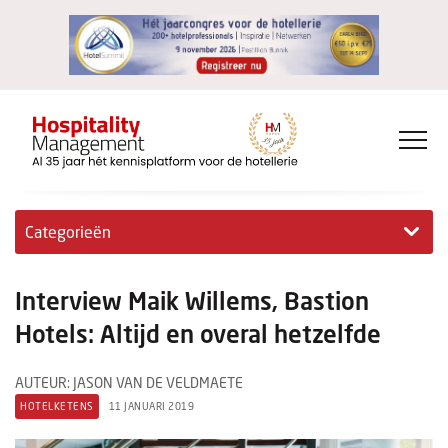
Categorieën
Exclusieve interviews
Interview Maik Willems, Bastion
Hotelovernames
Hotels: Altijd en overal hetzelfde
HM+
AUTEUR: JASON VAN DE VELDMAETE
HOTELKETENS
11 JANUARI 2019
Jong & Ambitieus