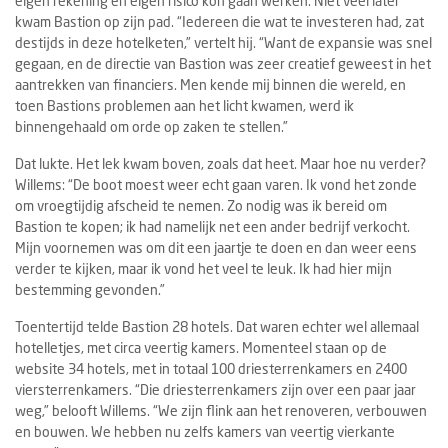
eigen rekening en eigen risico kon gaan werken. Niet veel later
kwam Bastion op zijn pad. “Iedereen die wat te investeren had, zat
destijds in deze hotelketen,” vertelt hij. “Want de expansie was snel
gegaan, en de directie van Bastion was zeer creatief geweest in het
aantrekken van financiers. Men kende mij binnen die wereld, en
toen Bastions problemen aan het licht kwamen, werd ik
binnengehaald om orde op zaken te stellen.”
Dat lukte. Het lek kwam boven, zoals dat heet. Maar hoe nu verder?
Willems: “De boot moest weer echt gaan varen. Ik vond het zonde
om vroegtijdig afscheid te nemen. Zo nodig was ik bereid om
Bastion te kopen; ik had namelijk net een ander bedrijf verkocht.
Mijn voornemen was om dit een jaartje te doen en dan weer eens
verder te kijken, maar ik vond het veel te leuk. Ik had hier mijn
bestemming gevonden.”
Toentertijd telde Bastion 28 hotels. Dat waren echter wel allemaal
hotelletjes, met circa veertig kamers. Momenteel staan op de
website 34 hotels, met in totaal 100 driesterrenkamers en 2400
viersterrenkamers. “Die driesterrenkamers zijn over een paar jaar
weg,” belooft Willems. “We zijn flink aan het renoveren, verbouwen
en bouwen. We hebben nu zelfs kamers van veertig vierkante