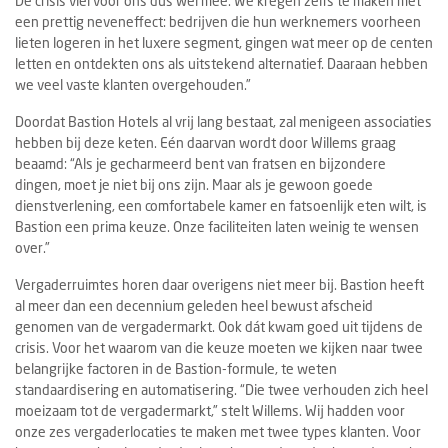
De crisis viel voor ons dus wel mee. We kregen zelfs te maken met
een prettig neveneffect: bedrijven die hun werknemers voorheen
lieten logeren in het luxere segment, gingen wat meer op de centen
letten en ontdekten ons als uitstekend alternatief. Daaraan hebben
we veel vaste klanten overgehouden.”
Doordat Bastion Hotels al vrij lang bestaat, zal menigeen associaties
hebben bij deze keten. Eén daarvan wordt door Willems graag
beaamd: “Als je gecharmeerd bent van fratsen en bijzondere
dingen, moet je niet bij ons zijn. Maar als je gewoon goede
dienstverlening, een comfortabele kamer en fatsoenlijk eten wilt, is
Bastion een prima keuze. Onze faciliteiten laten weinig te wensen
over.”
Vergaderruimtes horen daar overigens niet meer bij. Bastion heeft
al meer dan een decennium geleden heel bewust afscheid
genomen van de vergadermarkt. Ook dát kwam goed uit tijdens de
crisis. Voor het waarom van die keuze moeten we kijken naar twee
belangrijke factoren in de Bastion-formule, te weten
standaardisering en automatisering. “Die twee verhouden zich heel
moeizaam tot de vergadermarkt,” stelt Willems. Wij hadden voor
onze zes vergaderlocaties te maken met twee types klanten. Voor