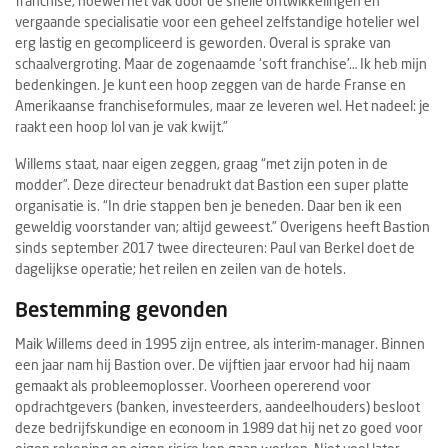
franchise, hoewel het vak door de snelle ontwikkelingen en
vergaande specialisatie voor een geheel zelfstandige hotelier wel
erg lastig en gecompliceerd is geworden. Overal is sprake van
schaalvergroting. Maar de zogenaamde ‘soft franchise’… Ik heb mijn
bedenkingen. Je kunt een hoop zeggen van de harde Franse en
Amerikaanse franchiseformules, maar ze leveren wel. Het nadeel: je
raakt een hoop lol van je vak kwijt.”
Willems staat, naar eigen zeggen, graag “met zijn poten in de
modder”. Deze directeur benadrukt dat Bastion een super platte
organisatie is. “In drie stappen ben je beneden. Daar ben ik een
geweldig voorstander van; altijd geweest.” Overigens heeft Bastion
sinds september 2017 twee directeuren: Paul van Berkel doet de
dagelijkse operatie; het reilen en zeilen van de hotels.
Bestemming gevonden
Maik Willems deed in 1995 zijn entree, als interim-manager. Binnen
een jaar nam hij Bastion over. De vijftien jaar ervoor had hij naam
gemaakt als probleemoplosser. Voorheen opererend voor
opdrachtgevers (banken, investeerders, aandeelhouders) besloot
deze bedrijfskundige en econoom in 1989 dat hij net zo goed voor