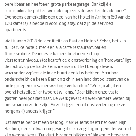
bereikbaar én heeft een grote parkeergarage. Dankzij die
centrumlocatie pakken we ook nog eens de weekendmarkt mee.”
Eveneens opmerkelijk: een deel van het hotel in Arnhem (50 van de
120 kamers) is bedoeld voor long stay; dat zijn de serviced
apartments.
Wat is anno 2018 de identiteit van Bastion Hotels? Zeker, het zijn
full service hotels, met een à la carte restaurant, bar en
fitnessruimte. De meeste kamers bevinden zich op
viersterrenniveau. Wat betreft de dienstverlening en ‘hardware’ ligt
de nadruk op de harde kern: mensen uit het bedrijfsleven,
waaronder zzp’ers die in de buurt een klus hebben. Maar hoe
onderscheidt de keten Bastion zich in een land dat bol staat van de
hotelgroepen en samenwerkingsverbanden? “We zijn altijd en
overal hetzelfde,” antwoordt Willems. “Daar kijken onze vaste
gasten heel positief naar. De werkgevers en werknemers weten bij
ons waaraan ze toe zijn. En ze krijgen een dienstverlening die ze
nergens (!) anders krijgen.”
Dat laatste behoeft een betoog. Maik Willems heeft het over ‘Mijn
Bastion’, een softwareomgeving die, zo zegt hij, nergens ter wereld
zijn weerga kent. “Dat durf ik zonder blikken of blozen te beweren.