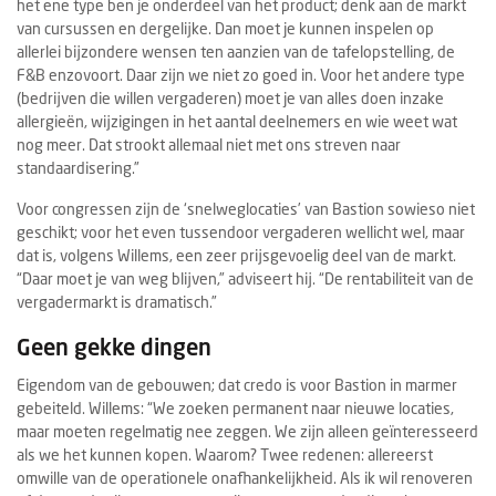
het ene type ben je onderdeel van het product; denk aan de markt
van cursussen en dergelijke. Dan moet je kunnen inspelen op
allerlei bijzondere wensen ten aanzien van de tafelopstelling, de
F&B enzovoort. Daar zijn we niet zo goed in. Voor het andere type
(bedrijven die willen vergaderen) moet je van alles doen inzake
allergieën, wijzigingen in het aantal deelnemers en wie weet wat
nog meer. Dat strookt allemaal niet met ons streven naar
standaardisering.”
Voor congressen zijn de ‘snelweglocaties’ van Bastion sowieso niet
geschikt; voor het even tussendoor vergaderen wellicht wel, maar
dat is, volgens Willems, een zeer prijsgevoelig deel van de markt.
“Daar moet je van weg blijven,” adviseert hij. “De rentabiliteit van de
vergadermarkt is dramatisch.”
Geen gekke dingen
Eigendom van de gebouwen; dat credo is voor Bastion in marmer
gebeiteld. Willems: “We zoeken permanent naar nieuwe locaties,
maar moeten regelmatig nee zeggen. We zijn alleen geïnteresseerd
als we het kunnen kopen. Waarom? Twee redenen: allereerst
omwille van de operationele onafhankelijkheid. Als ik wil renoveren