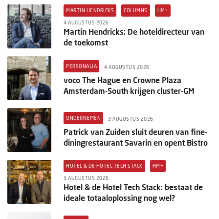
MARTIN HENDRICKS
COLUMNS
HM+
4 AUGUSTUS 2026
Martin Hendricks: De hoteldirecteur van
de toekomst
PERSONALIA
4 AUGUSTUS 2026
voco The Hague en Crowne Plaza
Amsterdam-South krijgen cluster-GM
ONDERNEMEN
3 AUGUSTUS 2026
Patrick van Zuiden sluit deuren van fine-
diningrestaurant Savarin en opent Bistro
HOTEL & DE HOTEL TECH STACK
HM+
3 AUGUSTUS 2026
Hotel & de Hotel Tech Stack: bestaat de
ideale totaaloplossing nog wel?