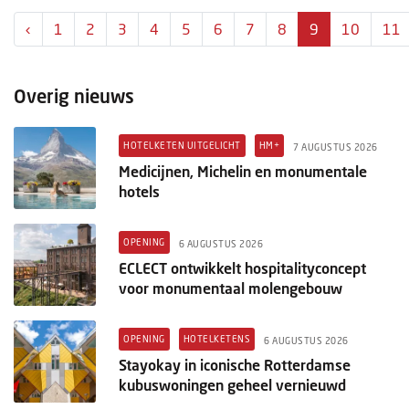
‹
1
2
3
4
5
6
7
8
9
10
11
Overig nieuws
HOTELKETEN UITGELICHT
HM+
7 AUGUSTUS 2026
Medicijnen, Michelin en monumentale
hotels
OPENING
6 AUGUSTUS 2026
ECLECT ontwikkelt hospitalityconcept
voor monumentaal molengebouw
OPENING
HOTELKETENS
6 AUGUSTUS 2026
Stayokay in iconische Rotterdamse
kubuswoningen geheel vernieuwd