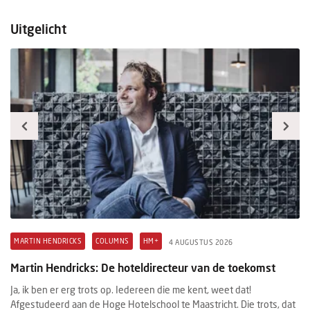
Uitgelicht
MARTIN HENDRICKS
COLUMNS
HM+
H
4 AUGUSTUS 2026
Martin Hendricks: De hoteldirecteur van de toekomst
M
Ja, ik ben er erg trots op. Iedereen die me kent, weet dat!
Wi
Afgestudeerd aan de Hoge Hotelschool te Maastricht. Die trots, dat
in
d.