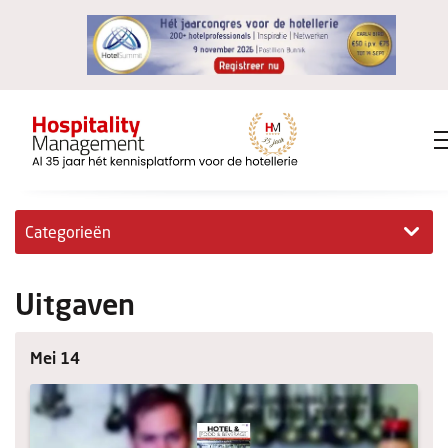
Categorieën
Exclusieve interviews
Uitgaven
Hotelovernames
Mei 14
HM+
Jong & Ambitieus