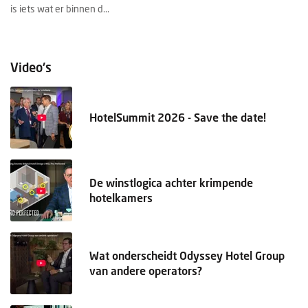
is iets wat er binnen d...
fa
Video's
HotelSummit 2026 - Save the date!
De winstlogica achter krimpende
hotelkamers
Wat onderscheidt Odyssey Hotel Group
van andere operators?