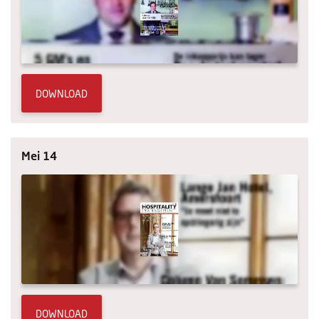
Columns
Michelin
Nieuwe hotels
DOWNLOAD
Personalia
HotelSummit
Mei 14
DOWNLOAD