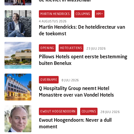
MARTIN HENDRICKS
COLUMNS
HM+
4 AUGUSTUS 2026
Martin Hendricks: De hoteldirecteur van
de toekomst
OPENING
HOTELKETENS
23 JULI 2026
Pillows Hotels opent eerste bestemming
buiten Benelux
OVERNAME
8 JULI 2026
Q Hospitality Group neemt Hotel
Monastère over van Vondel Hotels
EWOUT HOOGENDOORN
COLUMNS
28 JULI 2026
Ewout Hoogendoorn: Never a dull
moment