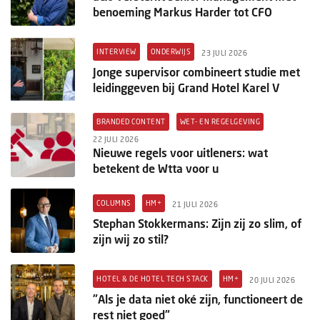
benoeming Markus Harder tot CFO
INTERVIEW
ONDERWIJS
23 JULI 2026
Jonge supervisor combineert studie met
leidinggeven bij Grand Hotel Karel V
BRANDED CONTENT
WET- EN REGELGEVING
22 JULI 2026
Nieuwe regels voor uitleners: wat
betekent de Wtta voor u
COLUMNS
HM+
21 JULI 2026
Stephan Stokkermans: Zijn zij zo slim, of
zijn wij zo stil?
HOTEL & DE HOTEL TECH STACK
HM+
20 JULI 2026
"Als je data niet oké zijn, functioneert de
rest niet goed"