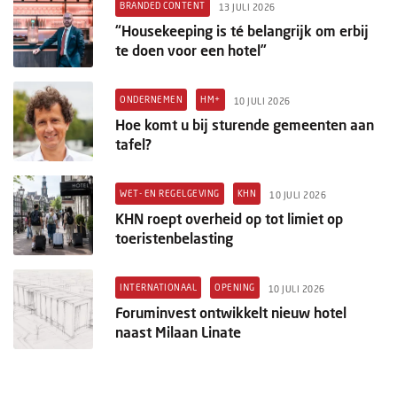
BRANDED CONTENT
13 JULI 2026
“Housekeeping is té belangrijk om erbij
te doen voor een hotel”
ONDERNEMEN
HM+
10 JULI 2026
Hoe komt u bij sturende gemeenten aan
tafel?
WET- EN REGELGEVING
KHN
10 JULI 2026
KHN roept overheid op tot limiet op
toeristenbelasting
INTERNATIONAAL
OPENING
10 JULI 2026
Foruminvest ontwikkelt nieuw hotel
naast Milaan Linate