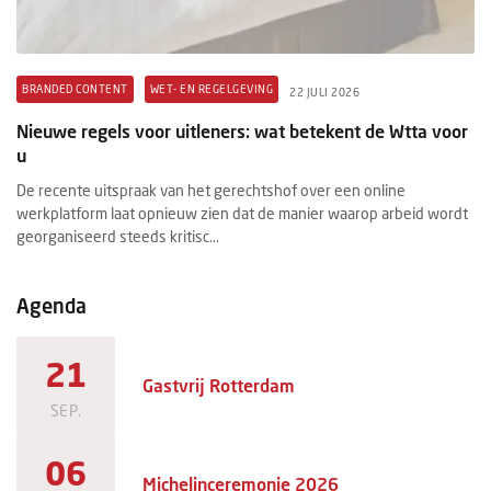
BRANDED CONTENT
WET- EN REGELGEVING
B
22 JULI 2026
t
Nieuwe regels voor uitleners: wat betekent de Wtta voor
Pr
u
ex
De recente uitspraak van het gerechtshof over een online
Ee
werkplatform laat opnieuw zien dat de manier waarop arbeid wordt
ee
georganiseerd steeds kritisc...
ma
Agenda
21
Gastvrij Rotterdam
SEP.
06
Michelinceremonie 2026