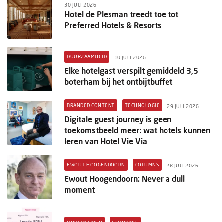
30 JULI 2026
Hotel de Plesman treedt toe tot
Preferred Hotels & Resorts
DUURZAAMHEID
30 JULI 2026
Elke hotelgast verspilt gemiddeld 3,5
boterham bij het ontbijtbuffet
BRANDED CONTENT
TECHNOLOGIE
29 JULI 2026
Digitale guest journey is geen
toekomstbeeld meer: wat hotels kunnen
leren van Hotel Vie Via
EWOUT HOOGENDOORN
COLUMNS
28 JULI 2026
Ewout Hoogendoorn: Never a dull
moment