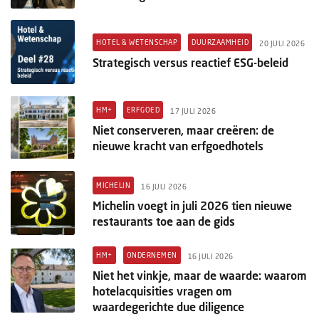
HOTEL & WETENSCHAP
DUURZAAMHEID
20 JULI 2026
Strategisch versus reactief ESG-beleid
HM+
ERFGOED
17 JULI 2026
Niet conserveren, maar creëren: de
nieuwe kracht van erfgoedhotels
MICHELIN
16 JULI 2026
Michelin voegt in juli 2026 tien nieuwe
restaurants toe aan de gids
HM+
ONDERNEMEN
16 JULI 2026
Niet het vinkje, maar de waarde: waarom
hotelacquisities vragen om
waardegerichte due diligence