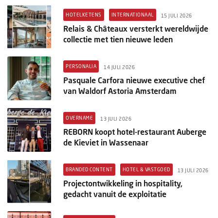
HOTELKETENS
INTERNATIONAAL
15 JULI 2026
Relais & Châteaux versterkt wereldwijde
collectie met tien nieuwe leden
PERSONALIA
14 JULI 2026
Pasquale Carfora nieuwe executive chef
van Waldorf Astoria Amsterdam
OVERNAME
13 JULI 2026
REBORN koopt hotel-restaurant Auberge
de Kieviet in Wassenaar
BRANDED CONTENT
HOTEL & VASTGOED
13 JULI 2026
Projectontwikkeling in hospitality,
gedacht vanuit de exploitatie