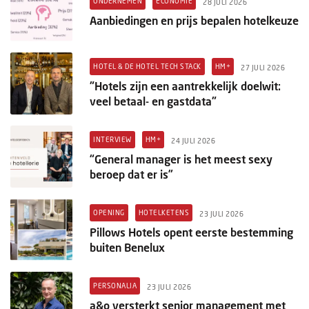
ONDERNEMEN
ECONOMIE
28 JULI 2026
Aanbiedingen en prijs bepalen hotelkeuze
HOTEL & DE HOTEL TECH STACK
HM+
27 JULI 2026
"Hotels zijn een aantrekkelijk doelwit:
veel betaal- en gastdata"
INTERVIEW
HM+
24 JULI 2026
“General manager is het meest sexy
beroep dat er is”
OPENING
HOTELKETENS
23 JULI 2026
Pillows Hotels opent eerste bestemming
buiten Benelux
PERSONALIA
23 JULI 2026
a&o versterkt senior management met