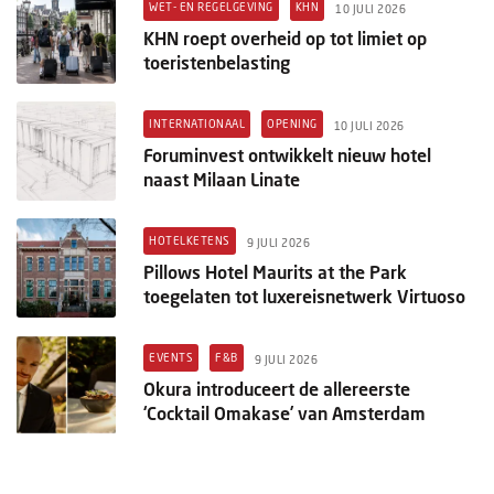
WET- EN REGELGEVING
KHN
10 JULI 2026
KHN roept overheid op tot limiet op
toeristenbelasting
INTERNATIONAAL
OPENING
10 JULI 2026
Foruminvest ontwikkelt nieuw hotel
naast Milaan Linate
HOTELKETENS
9 JULI 2026
Pillows Hotel Maurits at the Park
toegelaten tot luxereisnetwerk Virtuoso
EVENTS
F&B
9 JULI 2026
Okura introduceert de allereerste
‘Cocktail Omakase’ van Amsterdam