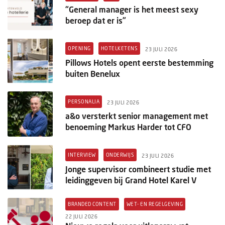
“General manager is het meest sexy
beroep dat er is”
OPENING
HOTELKETENS
23 JULI 2026
Pillows Hotels opent eerste bestemming
buiten Benelux
PERSONALIA
23 JULI 2026
a&o versterkt senior management met
benoeming Markus Harder tot CFO
INTERVIEW
ONDERWIJS
23 JULI 2026
Jonge supervisor combineert studie met
leidinggeven bij Grand Hotel Karel V
BRANDED CONTENT
WET- EN REGELGEVING
22 JULI 2026