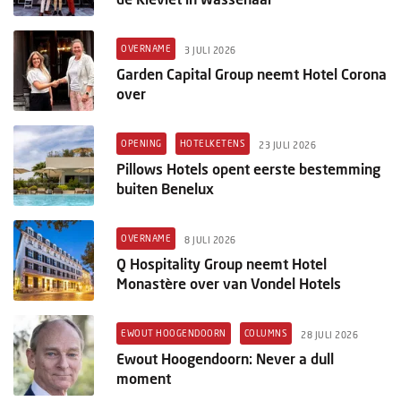
OVERNAME
3 JULI 2026
Garden Capital Group neemt Hotel Corona
over
OPENING
HOTELKETENS
23 JULI 2026
Pillows Hotels opent eerste bestemming
buiten Benelux
OVERNAME
8 JULI 2026
Q Hospitality Group neemt Hotel
Monastère over van Vondel Hotels
EWOUT HOOGENDOORN
COLUMNS
28 JULI 2026
Ewout Hoogendoorn: Never a dull
moment