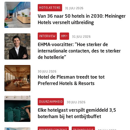
HOTELKETENS
31 JULI 2026
Van 36 naar 50 hotels in 2030: Meininger
Hotels versnelt uitbreiding
INTERVIEW
HM+
31 JULI 2026
EHMA-voorzitter: “Hoe sterker de
internationale contacten, des te sterker
de hotellerie”
30 JULI 2026
Hotel de Plesman treedt toe tot
Preferred Hotels & Resorts
DUURZAAMHEID
30 JULI 2026
Elke hotelgast verspilt gemiddeld 3,5
boterham bij het ontbijtbuffet
BRANDED CONTENT
TECHNOLOGIE