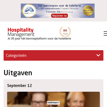
Categorieën
Exclusieve interviews
Uitgaven
Hotelovernames
September 12
HM+
Jong & Ambitieus