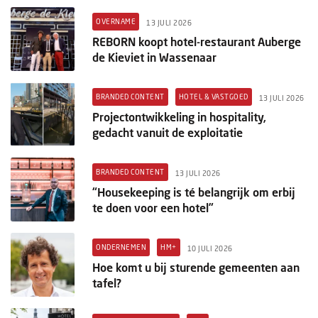
OVERNAME
13 JULI 2026
REBORN koopt hotel-restaurant Auberge
de Kieviet in Wassenaar
BRANDED CONTENT
HOTEL & VASTGOED
13 JULI 2026
Projectontwikkeling in hospitality,
gedacht vanuit de exploitatie
BRANDED CONTENT
13 JULI 2026
“Housekeeping is té belangrijk om erbij
te doen voor een hotel”
ONDERNEMEN
HM+
10 JULI 2026
Hoe komt u bij sturende gemeenten aan
tafel?