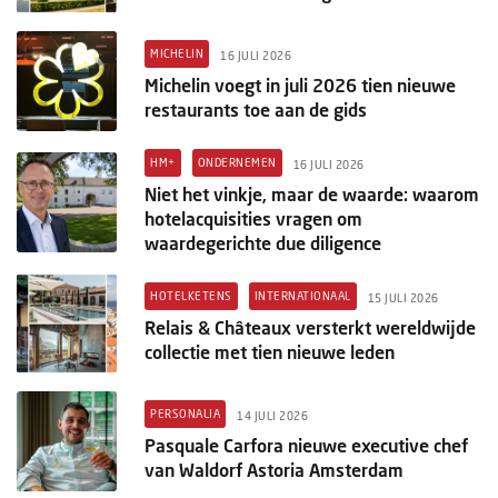
MICHELIN
16 JULI 2026
Michelin voegt in juli 2026 tien nieuwe
restaurants toe aan de gids
HM+
ONDERNEMEN
16 JULI 2026
Niet het vinkje, maar de waarde: waarom
hotelacquisities vragen om
waardegerichte due diligence
HOTELKETENS
INTERNATIONAAL
15 JULI 2026
Relais & Châteaux versterkt wereldwijde
collectie met tien nieuwe leden
PERSONALIA
14 JULI 2026
Pasquale Carfora nieuwe executive chef
van Waldorf Astoria Amsterdam