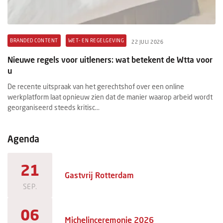
BRANDED CONTENT
WET- EN REGELGEVING
B
22 JULI 2026
t
Nieuwe regels voor uitleners: wat betekent de Wtta voor
Pr
u
ex
De recente uitspraak van het gerechtshof over een online
Ee
werkplatform laat opnieuw zien dat de manier waarop arbeid wordt
ee
georganiseerd steeds kritisc...
ma
Agenda
21
Gastvrij Rotterdam
SEP.
06
Michelinceremonie 2026