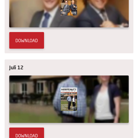
Columns
Michelin
Nieuwe hotels
DOWNLOAD
Personalia
HotelSummit
Juli 12
DOWNLOAD