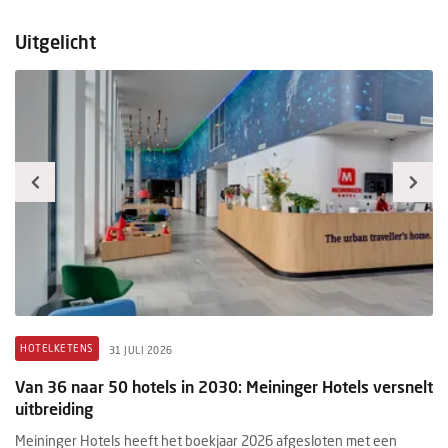
Uitgelicht
HOTELKETENS
B
31 JULI 2026
Van 36 naar 50 hotels in 2030: Meininger Hotels versnelt
H
uitbreiding
me
Meininger Hotels heeft het boekjaar 2026 afgesloten met een
De