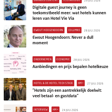
29 JULI 2026
Digitale guest journey is geen
toekomstbeeld meer: wat hotels kunnen
leren van Hotel Vie Via
EWOUT HOOGENDOORN
COLUMNS
28 JULI 2026
Ewout Hoogendoorn: Never a dull
moment
ONDERNEMEN
ECONOMIE
28 JULI 2026
Aanbiedingen en prijs bepalen hotelkeuze
HOTEL & DE HOTEL TECH STACK
HM+
27 JULI 2026
"Hotels zijn een aantrekkelijk doelwit:
veel betaal- en gastdata"
INTERVIEW
HM+
24 JULI 2026