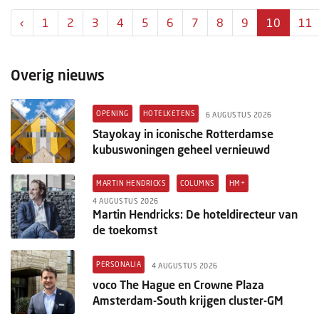
‹
1
2
3
4
5
6
7
8
9
10
11
Overig nieuws
OPENING
HOTELKETENS
6 AUGUSTUS 2026
Stayokay in iconische Rotterdamse
kubuswoningen geheel vernieuwd
MARTIN HENDRICKS
COLUMNS
HM+
4 AUGUSTUS 2026
Martin Hendricks: De hoteldirecteur van
de toekomst
PERSONALIA
4 AUGUSTUS 2026
voco The Hague en Crowne Plaza
Amsterdam-South krijgen cluster-GM