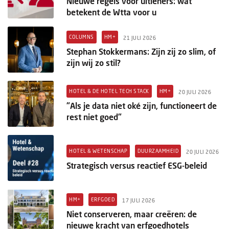
Nieuwe regels voor uitleners: wat
betekent de Wtta voor u
COLUMNS
HM+
21 JULI 2026
Stephan Stokkermans: Zijn zij zo slim, of
zijn wij zo stil?
HOTEL & DE HOTEL TECH STACK
HM+
20 JULI 2026
"Als je data niet oké zijn, functioneert de
rest niet goed"
HOTEL & WETENSCHAP
DUURZAAMHEID
20 JULI 2026
Strategisch versus reactief ESG-beleid
HM+
ERFGOED
17 JULI 2026
Niet conserveren, maar creëren: de
nieuwe kracht van erfgoedhotels