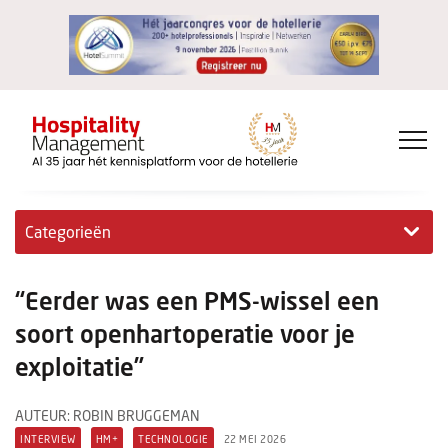
Categorieën
Exclusieve interviews
“Eerder was een PMS-wissel een
Hotelovernames
soort openhartoperatie voor je
exploitatie”
HM+
Jong & Ambitieus
AUTEUR: ROBIN BRUGGEMAN
INTERVIEW
HM+
TECHNOLOGIE
22 MEI 2026