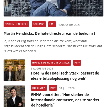
MARTIN HENDRICKS
COLUMNS
HM+
4 AUGUSTUS 2026
Martin Hendricks: De hoteldirecteur van de toekomst
Ja, ik ben er erg trots op. Iedereen die me kent, weet dat!
Afgestudeerd aan de Hoge Hotelschool te Maastricht. Die trots, dat
is iets wat er binnen d...
HOTEL & DE HOTEL TECH STACK
HM+
3 AUGUSTUS 2026
Hotel & de Hotel Tech Stack: bestaat de
ideale totaaloplossing nog wel?
INTERVIEW
HM+
31 JULI 2026
EHMA-voorzitter: “Hoe sterker de
internationale contacten, des te sterker
de hotellerie”