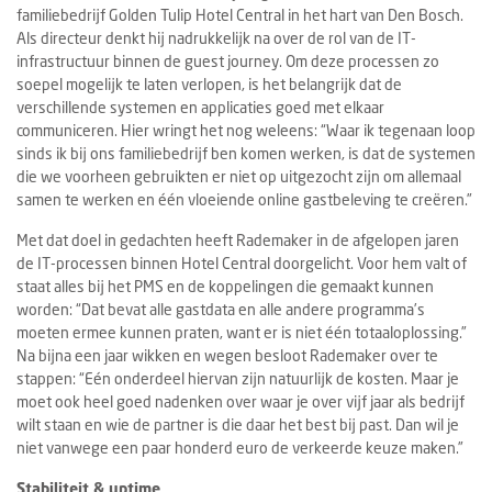
familiebedrijf Golden Tulip Hotel Central in het hart van Den Bosch.
Als directeur denkt hij nadrukkelijk na over de rol van de IT-
infrastructuur binnen de guest journey. Om deze processen zo
soepel mogelijk te laten verlopen, is het belangrijk dat de
verschillende systemen en applicaties goed met elkaar
communiceren. Hier wringt het nog weleens: “Waar ik tegenaan loop
sinds ik bij ons familiebedrijf ben komen werken, is dat de systemen
die we voorheen gebruikten er niet op uitgezocht zijn om allemaal
samen te werken en één vloeiende online gastbeleving te creëren.”
Met dat doel in gedachten heeft Rademaker in de afgelopen jaren
de IT-processen binnen Hotel Central doorgelicht. Voor hem valt of
staat alles bij het PMS en de koppelingen die gemaakt kunnen
worden: “Dat bevat alle gastdata en alle andere programma’s
moeten ermee kunnen praten, want er is niet één totaaloplossing.”
Na bijna een jaar wikken en wegen besloot Rademaker over te
stappen: “Eén onderdeel hiervan zijn natuurlijk de kosten. Maar je
moet ook heel goed nadenken over waar je over vijf jaar als bedrijf
wilt staan en wie de partner is die daar het best bij past. Dan wil je
niet vanwege een paar honderd euro de verkeerde keuze maken.”
Stabiliteit & uptime