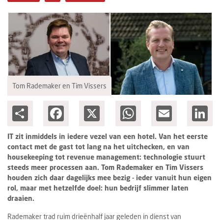
Columns
Michelin
Nieuwe hotels
Personalia
Tom Rademaker en Tim Vissers
HotelSummit
Share
Facebook
X
WhatsApp
Email
Lin
IT zit inmiddels in iedere vezel van een hotel. Van het eerste
contact met de gast tot lang na het uitchecken, en van
housekeeping tot revenue management: technologie stuurt
steeds meer processen aan. Tom Rademaker en Tim Vissers
houden zich daar dagelijks mee bezig - ieder vanuit hun eigen
rol, maar met hetzelfde doel: hun bedrijf slimmer laten
draaien.
Rademaker trad ruim drieënhalf jaar geleden in dienst van