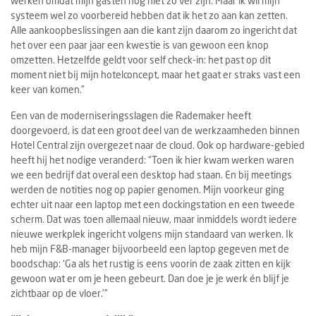
werken omdat mijn gasten nog niet zo ver zijn. Maar ik wil mijn
systeem wel zo voorbereid hebben dat ik het zo aan kan zetten.
Alle aankoopbeslissingen aan die kant zijn daarom zo ingericht dat
het over een paar jaar een kwestie is van gewoon een knop
omzetten. Hetzelfde geldt voor self check-in: het past op dit
moment niet bij mijn hotelconcept, maar het gaat er straks vast een
keer van komen.”
Een van de moderniseringsslagen die Rademaker heeft
doorgevoerd, is dat een groot deel van de werkzaamheden binnen
Hotel Central zijn overgezet naar de cloud. Ook op hardware-gebied
heeft hij het nodige veranderd: “Toen ik hier kwam werken waren
we een bedrijf dat overal een desktop had staan. En bij meetings
werden de notities nog op papier genomen. Mijn voorkeur ging
echter uit naar een laptop met een dockingstation en een tweede
scherm. Dat was toen allemaal nieuw, maar inmiddels wordt iedere
nieuwe werkplek ingericht volgens mijn standaard van werken. Ik
heb mijn F&B-manager bijvoorbeeld een laptop gegeven met de
boodschap: ‘Ga als het rustig is eens voorin de zaak zitten en kijk
gewoon wat er om je heen gebeurt. Dan doe je je werk én blijf je
zichtbaar op de vloer.’”