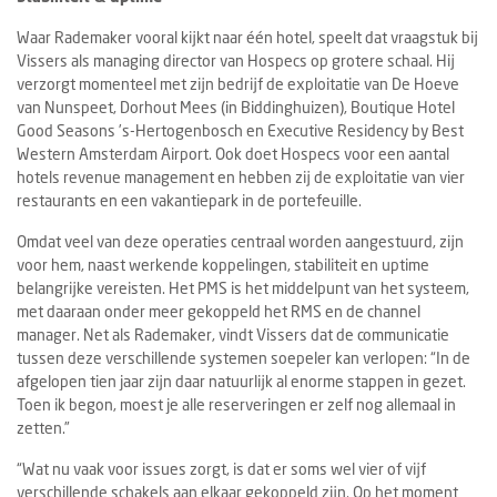
Waar Rademaker vooral kijkt naar één hotel, speelt dat vraagstuk bij
Vissers als managing director van Hospecs op grotere schaal. Hij
verzorgt momenteel met zijn bedrijf de exploitatie van De Hoeve
van Nunspeet, Dorhout Mees (in Biddinghuizen), Boutique Hotel
Good Seasons ’s-Hertogenbosch en Executive Residency by Best
Western Amsterdam Airport. Ook doet Hospecs voor een aantal
hotels revenue management en hebben zij de exploitatie van vier
restaurants en een vakantiepark in de portefeuille.
Omdat veel van deze operaties centraal worden aangestuurd, zijn
voor hem, naast werkende koppelingen, stabiliteit en uptime
belangrijke vereisten. Het PMS is het middelpunt van het systeem,
met daaraan onder meer gekoppeld het RMS en de channel
manager. Net als Rademaker, vindt Vissers dat de communicatie
tussen deze verschillende systemen soepeler kan verlopen: “In de
afgelopen tien jaar zijn daar natuurlijk al enorme stappen in gezet.
Toen ik begon, moest je alle reserveringen er zelf nog allemaal in
zetten.”
“Wat nu vaak voor issues zorgt, is dat er soms wel vier of vijf
verschillende schakels aan elkaar gekoppeld zijn. Op het moment