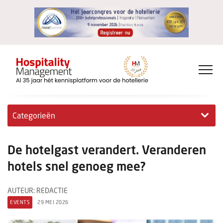
Categorieën
Exclusieve interviews
De hotelgast verandert. Veranderen
Hotelovernames
hotels snel genoeg mee?
HM+
AUTEUR: REDACTIE
EVENTS
29 MEI 2026
Jong & Ambitieus