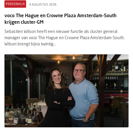
PERSONALIA
4 AUGUSTUS 2026
voco The Hague en Crowne Plaza Amsterdam-South
krijgen cluster-GM
Sebastien Wilson heeft een nieuwe functie als cluster general
manager van voco The Hague en Crowne Plaza Amsterdam-South.
Wilson brengt bijna twintig...