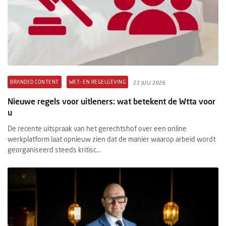
BRANDED CONTENT
WET- EN REGELGEVING
22 JULI 2026
Nieuwe regels voor uitleners: wat betekent de Wtta voor
u
De recente uitspraak van het gerechtshof over een online
werkplatform laat opnieuw zien dat de manier waarop arbeid wordt
georganiseerd steeds kritisc...