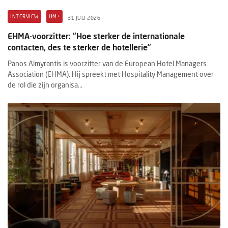
INTERVIEW
HM+
31 JULI 2026
EHMA-voorzitter: “Hoe sterker de internationale
contacten, des te sterker de hotellerie”
Panos Almyrantis is voorzitter van de European Hotel Managers
Association (EHMA). Hij spreekt met Hospitality Management over
de rol die zijn organisa...