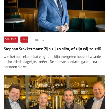
COLUMNS
HM+
21 JULI 2026
Stephan Stokkermans: Zijn zij zo slim, of zijn wij zo stil?
Wie het publieke debat volgt, zou bijna vergeten hoeveel waarde
de hotellerie dagelijks creëert. De meeste aandacht gaat uit naar
sectoren die ve...