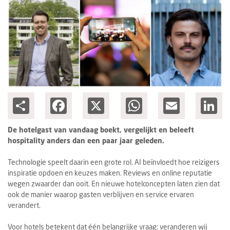
Columns
Michelin
Nieuwe hotels
Personalia
HotelSummit
Share
Facebook
X
WhatsApp
Email
Lin
De hotelgast van vandaag boekt, vergelijkt en beleeft
hospitality anders dan een paar jaar geleden.
Technologie speelt daarin een grote rol. AI beïnvloedt hoe reizigers
inspiratie opdoen en keuzes maken. Reviews en online reputatie
wegen zwaarder dan ooit. En nieuwe hotelconcepten laten zien dat
ook de manier waarop gasten verblijven en service ervaren
verandert.
Voor hotels betekent dat één belangrijke vraag: veranderen wij