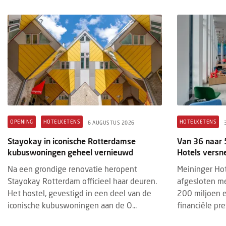
OPENING
HOTELKETENS
HOTEL
6 AUGUSTUS 2026
3 AUGU
Stayokay in iconische Rotterdamse
Hotel
kubuswoningen geheel vernieuwd
ideal
Na een grondige renovatie heropent
Op 1 
Stayokay Rotterdam officieel haar deuren.
Utrec
Het hostel, gevestigd in een deel van de
& de 
iconische kubuswoningen aan de O...
Patri
OPENING
HOTELKETENS
HOTELKETENS
6 AUGUSTUS 2026
Stayokay in iconische Rotterdamse
Van 36 naar 
kubuswoningen geheel vernieuwd
Hotels versne
Na een grondige renovatie heropent
Meininger Hot
Stayokay Rotterdam officieel haar deuren.
afgesloten m
Het hostel, gevestigd in een deel van de
200 miljoen e
iconische kubuswoningen aan de O...
financiële pres