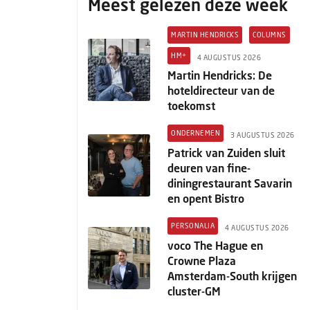
Meest gelezen deze week
MARTIN HENDRICKS
COLUMNS
HM+
4 AUGUSTUS 2026
Martin Hendricks: De
hoteldirecteur van de
toekomst
ONDERNEMEN
3 AUGUSTUS 2026
Patrick van Zuiden sluit
deuren van fine-
diningrestaurant Savarin
en opent Bistro
PERSONALIA
4 AUGUSTUS 2026
voco The Hague en
Crowne Plaza
Amsterdam-South krijgen
cluster-GM