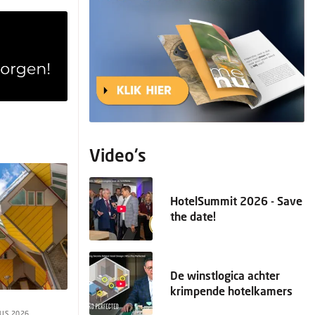
Video's
HotelSummit 2026 - Save
the date!
De winstlogica achter
krimpende hotelkamers
US 2026