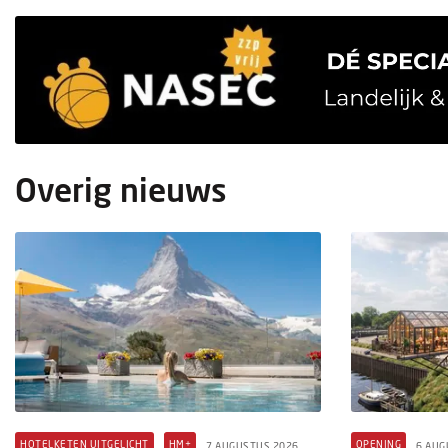
Overig nieuws
HOTELKETEN UITGELICHT
HM+
OPENING
7 AUGUSTUS 2026
6 AUG