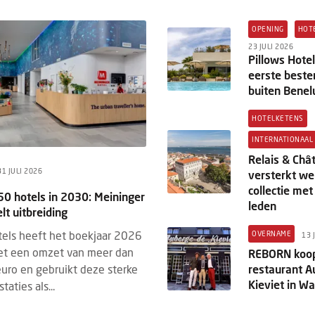
OPENING
HOT
 & DE HOTEL TECH STACK
HM+
BRANDED CONTENT
REVENUE 
23 JULI 2026
Pillows Hote
STUS 2026
3 AUGUSTUS 2026
eerste best
 & de Hotel Tech Stack: bestaat de
Hotel revenue manageme
buiten Benel
e totaaloplossing nog wel?
tegenwoordig om meer d
prijsstelling
mei vormde Grand Hotel Karel V in
HOTELKETENS
De rol van revenue manag
ht het decor voor de rondetafel Hotel
INTERNATIONAAL
afgelopen jaren flink ver
Hotel Tech Stack. Onder leiding van
Relais & Châ
revenue management tra
ck van der Wardt (...
31 JULI 2026
versterkt we
gericht was op het bepalen
collectie met
50 hotels in 2030: Meininger
leden
lt uitbreiding
els heeft het boekjaar 2026
OVERNAME
13 
et een omzet van meer dan
REBORN koop
uro en gebruikt deze sterke
restaurant A
Kieviet in W
taties als...