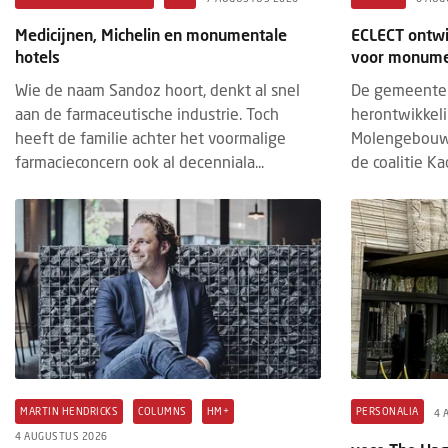
Medicijnen, Michelin en monumentale
ECLECT ontwi
hotels
voor monume
Wie de naam Sandoz hoort, denkt al snel
De gemeente 
aan de farmaceutische industrie. Toch
herontwikkel
heeft de familie achter het voormalige
Molengebouw
farmacieconcern ook al decenniala...
de coalitie Kad
MARTIN HENDRICKS
COLUMNS
HM+
PERSONALIA
4 
4 AUGUSTUS 2026