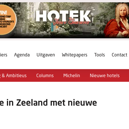
iers
Agenda
Uitgaven
Whitepapers
Tools
Contact
g & Ambitieus
Columns
Michelin
Nieuwe hotels
tie in Zeeland met nieuwe