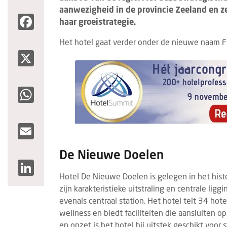
aanwezigheid in de provincie Zeeland en z
Facebook
haar groeistrategie.
Het hotel gaat verder onder de nieuwe naam F
X
WhatsApp
Email
De Nieuwe Doelen
LinkedIn
Hotel De Nieuwe Doelen is gelegen in het his
zijn karakteristieke uitstraling en centrale liggi
evenals centraal station. Het hotel telt 34 hot
wellness en biedt faciliteiten die aansluiten op
en opzet is het hotel bij uitstek geschikt voor