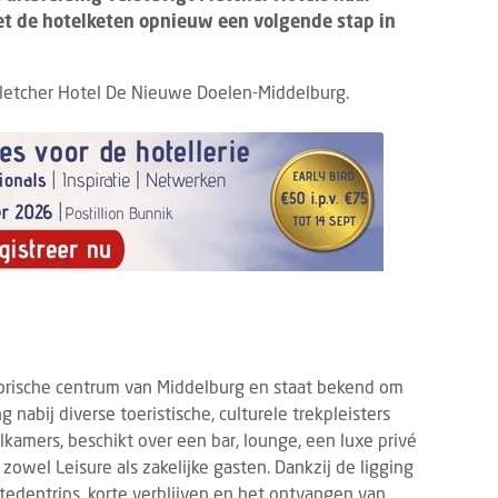
et de hotelketen opnieuw een volgende stap in
letcher Hotel De Nieuwe Doelen-Middelburg.
torische centrum van Middelburg en staat bekend om
ng nabij diverse toeristische, culturele trekpleisters
elkamers, beschikt over een bar, lounge, een luxe privé
 zowel Leisure als zakelijke gasten. Dankzij de ligging
 stedentrips, korte verblijven en het ontvangen van