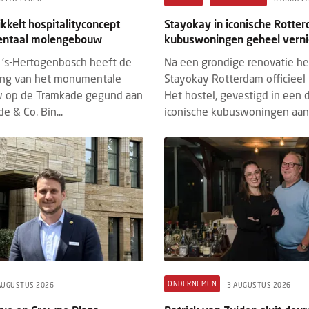
kkelt hospitalityconcept
Stayokay in iconische Rotte
ntaal molengebouw
kubuswoningen geheel vern
’s-Hertogenbosch heeft de
Na een grondige renovatie h
ing van het monumentale
Stayokay Rotterdam officieel 
 op de Tramkade gegund aan
Het hostel, gevestigd in een 
e & Co. Bin...
iconische kubuswoningen aan 
ONDERNEMEN
AUGUSTUS 2026
3 AUGUSTUS 2026