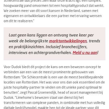
Schiecentrale laat precies zien waar onze kracht ligt: een complex,
hoogwaardig pand omvormen tot een hospitalityproduct dat werkt.
We zoeken meer van dit soort kansen in Nederland, samen met
eigenaren en ontwikkelaars die een partner met ervaring wensen
om dit te realiseren.”
Laat geen kans liggen en ontvang twee keer per
week de belangrijkste
marktontwikkelingen
, trends
en praktijkinzichten. Inclusief branchecijfers,
interviews en achtergrondverhalen.
Meld u nu aan
!
Voor Dudok biedt dit project de kans om een bewezen concept te
verbinden aan een van de meest prominente gebouwen van
Rotterdam: “De Schiecentrale is een van de meest beeldbepalende
locaties van Rotterdam. Het was voor ons dan ook essentieel om de
juiste hospitality-partner te vinden om dit unieke pand optimaal te
benutten”, zegt Pascal Groenendijk, head of asset management bij
Dudok. “Limehome’s bewezen staat van dienst bij het
transformeren van complexe panden, in combinatie met hun volledig
digitale bedrijfsmodel, maakte hen tot de ideale partner voor dit