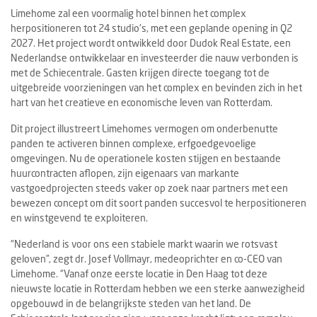
Limehome zal een voormalig hotel binnen het complex
herpositioneren tot 24 studio's, met een geplande opening in Q2
2027. Het project wordt ontwikkeld door Dudok Real Estate, een
Nederlandse ontwikkelaar en investeerder die nauw verbonden is
met de Schiecentrale. Gasten krijgen directe toegang tot de
uitgebreide voorzieningen van het complex en bevinden zich in het
hart van het creatieve en economische leven van Rotterdam.
Dit project illustreert Limehomes vermogen om onderbenutte
panden te activeren binnen complexe, erfgoedgevoelige
omgevingen. Nu de operationele kosten stijgen en bestaande
huurcontracten aflopen, zijn eigenaars van markante
vastgoedprojecten steeds vaker op zoek naar partners met een
bewezen concept om dit soort panden succesvol te herpositioneren
en winstgevend te exploiteren.
“Nederland is voor ons een stabiele markt waarin we rotsvast
geloven”, zegt dr. Josef Vollmayr, medeoprichter en co-CEO van
Limehome. “Vanaf onze eerste locatie in Den Haag tot deze
nieuwste locatie in Rotterdam hebben we een sterke aanwezigheid
opgebouwd in de belangrijkste steden van het land. De