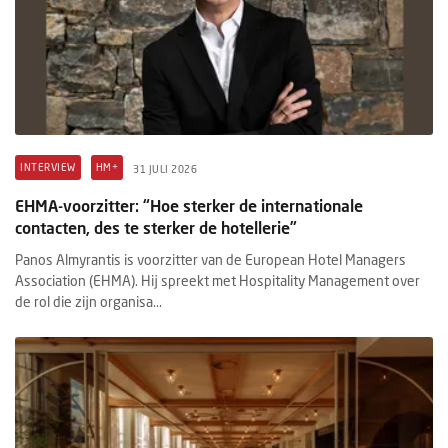
INTERVIEW
HM+
31 JULI 2026
EHMA-voorzitter: “Hoe sterker de internationale
contacten, des te sterker de hotellerie”
Panos Almyrantis is voorzitter van de European Hotel Managers
Association (EHMA). Hij spreekt met Hospitality Management over
de rol die zijn organisa...