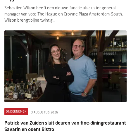
Sebastien Wilson heeft een nieuwe functie als cluster general
manager van voco The Hague en Crowne Plaza Amsterdam-South.
Wilson brengt bijna twintig...
ONDERNEMEN
3 AUGUSTUS 2026
Patrick van Zuiden sluit deuren van fine-diningrestaurant
Savarin en opent Bistro