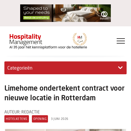
Categorieën
Exclusieve interviews
Limehome ondertekent contract voor
Hotelovernames
nieuwe locatie in Rotterdam
HM+
AUTEUR: REDACTIE
HOTELKETENS
OPENING
3 JUNI 2026
Jong & Ambitieus