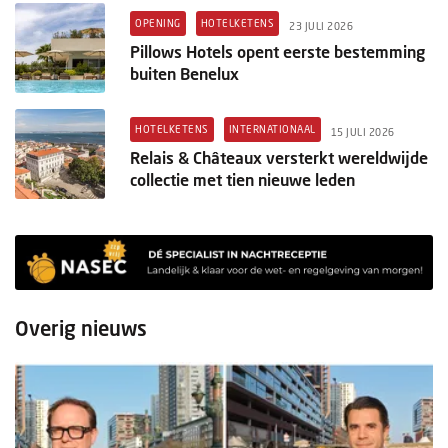
OPENING
HOTELKETENS
23 JULI 2026
Pillows Hotels opent eerste bestemming
buiten Benelux
HOTELKETENS
INTERNATIONAAL
15 JULI 2026
Relais & Châteaux versterkt wereldwijde
collectie met tien nieuwe leden
Overig nieuws