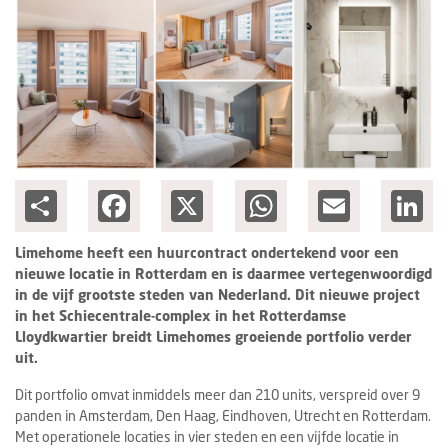
Columns
Michelin
Nieuwe hotels
Personalia
HotelSummit
Share
Facebook
X
WhatsApp
Email
Lin
Limehome heeft een huurcontract ondertekend voor een
nieuwe locatie in Rotterdam en is daarmee vertegenwoordigd
in de vijf grootste steden van Nederland. Dit nieuwe project
in het Schiecentrale-complex in het Rotterdamse
Lloydkwartier breidt Limehomes groeiende portfolio verder
uit.
Dit portfolio omvat inmiddels meer dan 210 units, verspreid over 9
panden in Amsterdam, Den Haag, Eindhoven, Utrecht en Rotterdam.
Met operationele locaties in vier steden en een vijfde locatie in