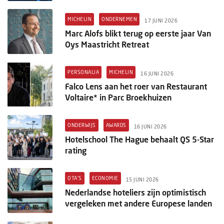
MICHELIN
ONDERNEMEN
17 JUNI 2026
Marc Alofs blikt terug op eerste jaar Van
Oys Maastricht Retreat
PERSONALIA
MICHELIN
16 JUNI 2026
Falco Lens aan het roer van Restaurant
Voltaire* in Parc Broekhuizen
ONDERWIJS
AWARDS
16 JUNI 2026
Hotelschool The Hague behaalt QS 5-Star
rating
OTA'S
ECONOMIE
15 JUNI 2026
Nederlandse hoteliers zijn optimistisch
vergeleken met andere Europese landen