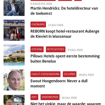
4 AUGUSTUS 2026
Martin Hendricks: De hoteldirecteur van
de toekomst
OVERNAME
13 JULI 2026
REBORN koopt hotel-restaurant Auberge
de Kieviet in Wassenaar
OPENING
HOTELKETENS
23 JULI 2026
Pillows Hotels opent eerste bestemming
buiten Benelux
EWOUT HOOGENDOORN
COLUMNS
28 JULI 2026
Ewout Hoogendoorn: Never a dull
moment
HM+
ONDERNEMEN
16 JULI 2026
Niet het vinkje, maar de waarde: waarom