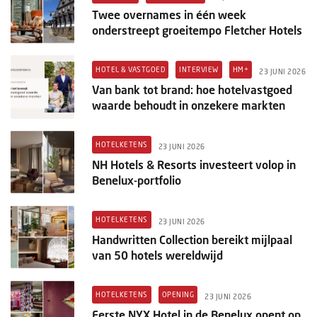
Twee overnames in één week
onderstreept groeitempo Fletcher Hotels
HOTEL & VASTGOED
INTERVIEW
HM+
23 JUNI 2026
Van bank tot brand: hoe hotelvastgoed
waarde behoudt in onzekere markten
HOTELKETENS
23 JUNI 2026
NH Hotels & Resorts investeert volop in
Benelux-portfolio
HOTELKETENS
23 JUNI 2026
Handwritten Collection bereikt mijlpaal
van 50 hotels wereldwijd
HOTELKETENS
OPENING
23 JUNI 2026
Eerste NYX Hotel in de Benelux opent op