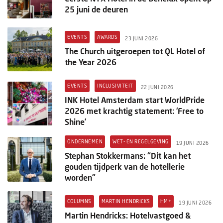
25 juni de deuren
EVENTS
AWARDS
23 JUNI 2026
The Church uitgeroepen tot QL Hotel of
the Year 2026
EVENTS
INCLUSIVITEIT
22 JUNI 2026
INK Hotel Amsterdam start WorldPride
2026 met krachtig statement: ‘Free to
Shine’
ONDERNEMEN
WET- EN REGELGEVING
19 JUNI 2026
Stephan Stokkermans: “Dit kan het
gouden tijdperk van de hotellerie
worden”
COLUMNS
MARTIN HENDRICKS
HM+
19 JUNI 2026
Martin Hendricks: Hotelvastgoed &