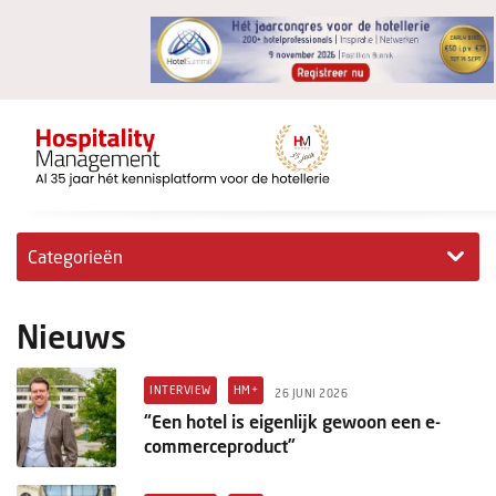
Categorieën
Exclusieve interviews
Nieuws
Hotelovernames
INTERVIEW
HM+
26 JUNI 2026
HM+
“Een hotel is eigenlijk gewoon een e-
commerceproduct”
Jong & Ambitieus