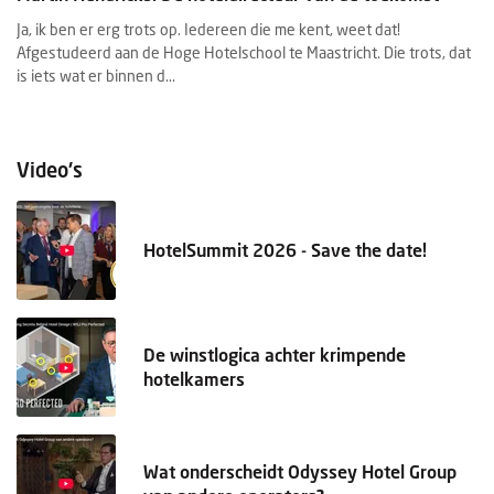
Ja, ik ben er erg trots op. Iedereen die me kent, weet dat!
Wi
Afgestudeerd aan de Hoge Hotelschool te Maastricht. Die trots, dat
in
d.
is iets wat er binnen d...
fa
Video's
HotelSummit 2026 - Save the date!
De winstlogica achter krimpende
hotelkamers
Wat onderscheidt Odyssey Hotel Group