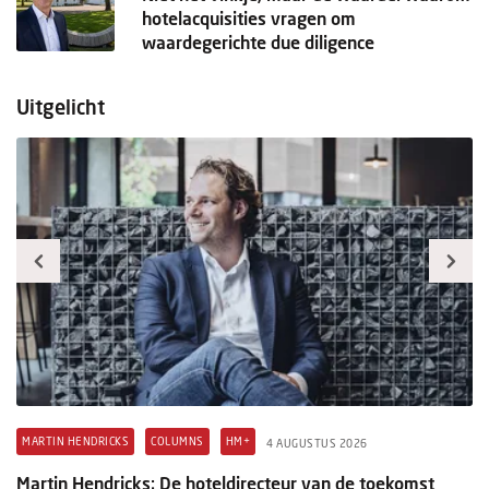
hotelacquisities vragen om
waardegerichte due diligence
Uitgelicht
MARTIN HENDRICKS
COLUMNS
HM+
H
4 AUGUSTUS 2026
Martin Hendricks: De hoteldirecteur van de toekomst
M