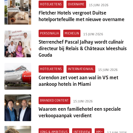
HOTELKETENS
OVERNAME
15 JUNI 2026
Fletcher Hotels vergroot Duitse
hotelportefeuille met nieuwe overname
PERSONALIA
MICHELIN
15 JUNI 2026
Sterrenchef Pascal Jalhay wordt culinair
directeur bij Relais & Châteaux Weeshuis
Gouda
HOTELKETENS
INTERNATIONAAL
15 JUNI 2026
Corendon zet voet aan wal in VS met
aankoop hotels in Miami
BRANDED CONTENT
15 JUNI 2026
Waarom een familiehotel een speciale
verkoopaanpak verdient
JONG & AMBITIEUS
INTERVIEW
HM+
12 JUNI 2026