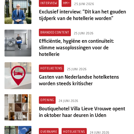
Columns
INTERVIEW
HM+
25 JUNI 2026
Exclusief interview: “Dit kan het gouden
Michelin
tijdperk van de hotellerie worden”
Nieuwe hotels
BRANDED CONTENT
25 JUNI 2026
Efficiëntie, hygiëne en continuïteit:
Personalia
slimme wasoplossingen voor de
hotellerie
HotelSummit
HOTELKETENS
25 JUNI 2026
Gasten van Nederlandse hotelketens
worden steeds kritischer
OPENING
24 JUNI 2026
Boutiquehotel Villa Lieve Vrouwe opent
in oktober haar deuren in Uden
OVERNAME
HOTELKETENS
24 JUNI 2026