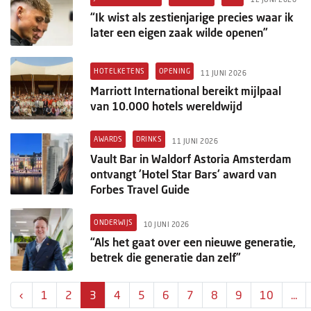
“Ik wist als zestienjarige precies waar ik
later een eigen zaak wilde openen”
HOTELKETENS
OPENING
11 JUNI 2026
Marriott International bereikt mijlpaal
van 10.000 hotels wereldwijd
AWARDS
DRINKS
11 JUNI 2026
Vault Bar in Waldorf Astoria Amsterdam
ontvangt 'Hotel Star Bars' award van
Forbes Travel Guide
ONDERWIJS
10 JUNI 2026
“Als het gaat over een nieuwe generatie,
betrek die generatie dan zelf”
‹
1
2
3
4
5
6
7
8
9
10
...