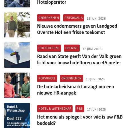
Hoteloperator
ONDERNEMEN
PERSONALIA
18 JUNI 2026
Nieuwe ondernemers geven Landgoed
Overste Hof een frisse toekomst
HOTELKETENS
OPENING
18 JUNI 2026
Raad van State geeft Van der Valk groen
licht voor bouw hoteltoren van 45 meter
PERSONEEL
ONDERNEMEN
18 JUNI 2026
De hotelarbeidsmarkt vraagt om een
nieuwe HR-aanpak
HOTEL & WETENSCHAP
F&B
17 JUNI 2026
Het menu als spiegel: voor wie is uw F&B
bedoeld?