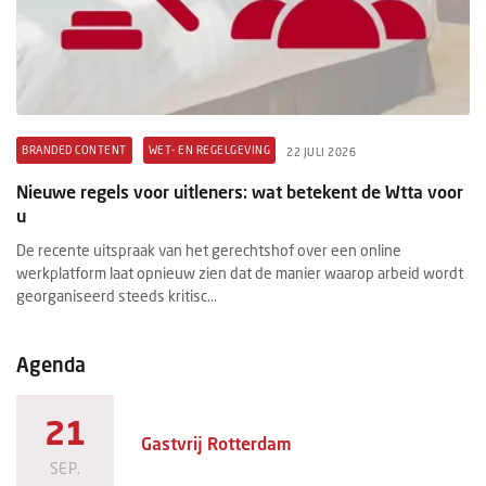
BRANDED CONTENT
WET- EN REGELGEVING
B
22 JULI 2026
t
Nieuwe regels voor uitleners: wat betekent de Wtta voor
Pr
u
ex
De recente uitspraak van het gerechtshof over een online
Ee
werkplatform laat opnieuw zien dat de manier waarop arbeid wordt
ee
georganiseerd steeds kritisc...
ma
Agenda
21
Gastvrij Rotterdam
SEP.