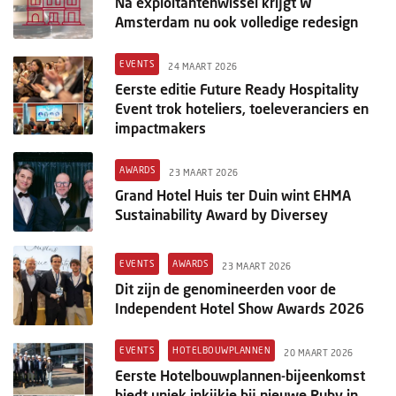
Na exploitantenwissel krijgt W
Amsterdam nu ook volledige redesign
EVENTS
24 MAART 2026
Eerste editie Future Ready Hospitality
Event trok hoteliers, toeleveranciers en
impactmakers
AWARDS
23 MAART 2026
Grand Hotel Huis ter Duin wint EHMA
Sustainability Award by Diversey
EVENTS
AWARDS
23 MAART 2026
Dit zijn de genomineerden voor de
Independent Hotel Show Awards 2026
EVENTS
HOTELBOUWPLANNEN
20 MAART 2026
Eerste Hotelbouwplannen-bijeenkomst
biedt uniek inkijkje bij nieuwe Ruby in