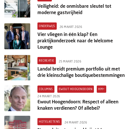
Veiligheid: de onmisbare sleutel tot
moderne gastvrijheid
ONDERWIJS
26 MAART 2026
Vier vliegen in één klap? Een
praktijkonderzoek naar de Welcome
Lounge
RECREATIE
25 MAART 2026
Landal breidt premium portfolio uit met
drie kleinschalige boutiquebestemmingen
COLUMNS
EWOUT HOOGENDOORN
HM+
24 MAART 2026
Ewout Hoogendoorn: Respect of alleen
knaken verdienen? Of allebei?
HOTELKETENS
24 MAART 2026