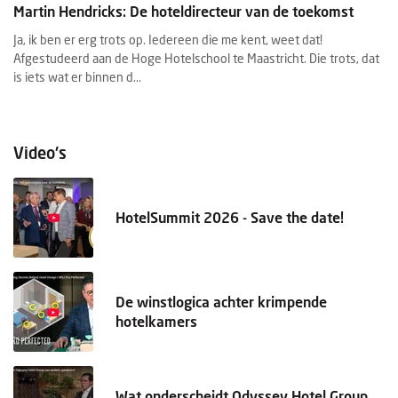
Martin Hendricks: De hoteldirecteur van de toekomst
M
Ja, ik ben er erg trots op. Iedereen die me kent, weet dat!
Wi
Afgestudeerd aan de Hoge Hotelschool te Maastricht. Die trots, dat
in
d.
is iets wat er binnen d...
fa
Video's
HotelSummit 2026 - Save the date!
De winstlogica achter krimpende
hotelkamers
Wat onderscheidt Odyssey Hotel Group