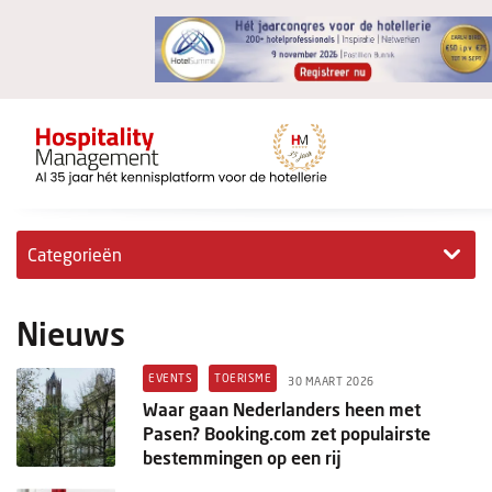
Categorieën
Exclusieve interviews
Nieuws
Hotelovernames
EVENTS
TOERISME
30 MAART 2026
HM+
Waar gaan Nederlanders heen met
Pasen? Booking.com zet populairste
Jong & Ambitieus
bestemmingen op een rij