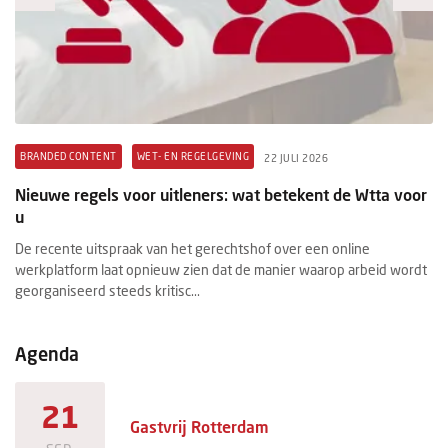
BRANDED CONTENT
WET- EN REGELGEVING
B
22 JULI 2026
t
Nieuwe regels voor uitleners: wat betekent de Wtta voor
Pr
u
ex
De recente uitspraak van het gerechtshof over een online
Ee
werkplatform laat opnieuw zien dat de manier waarop arbeid wordt
ee
georganiseerd steeds kritisc...
ma
Agenda
21
Gastvrij Rotterdam