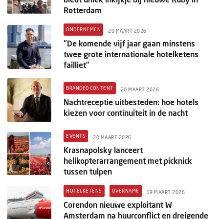
Rotterdam
ONDERNEMEN
20 MAART 2026
“De komende vijf jaar gaan minstens
twee grote internationale hotelketens
failliet”
BRANDED CONTENT
20 MAART 2026
Nachtreceptie uitbesteden: hoe hotels
kiezen voor continuïteit in de nacht
EVENTS
20 MAART 2026
Krasnapolsky lanceert
helikopterarrangement met picknick
tussen tulpen
HOTELKETENS
OVERNAME
19 MAART 2026
Corendon nieuwe exploitant W
Amsterdam na huurconflict en dreigende