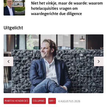
Niet het vinkje, maar de waarde: waarom
hotelacquisities vragen om
waardegerichte due diligence
Uitgelicht
MARTIN HENDRICKS
COLUMNS
HM+
H
4 AUGUSTUS 2026