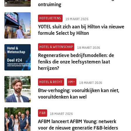
ontruiming
HOTELKETENS
19 MAART 2026
YOTEL sluit zich aan bij Hilton via nieuwe
formule Select by Hilton
HOTEL & WETENSCHAP
18 MAART 2026
Regeneratieve bedrijfsmodellen: de
feniks die onze leefsystemen laat
herrijzen?
HOTEL & RECHT
HM+
18 MAART 2026
Btw-verhoging: vooruitkijken kan niet,
vooruitdenken kan wel
F&B
18 MAART 2026
AFBM lanceert AFBM Young: netwerk
voor de nieuwe generatie F&B-leiders