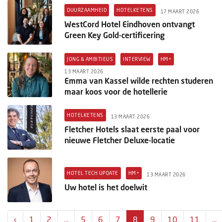
DUURZAAMHEID
HOTELKETENS
17 MAART 2026
WestCord Hotel Eindhoven ontvangt
Green Key Gold-certificering
JONG & AMBITIEUS
INTERVIEW
HM+
13 MAART 2026
Emma van Kassel wilde rechten studeren
maar koos voor de hotellerie
HOTELKETENS
13 MAART 2026
Fletcher Hotels slaat eerste paal voor
nieuwe Fletcher Deluxe-locatie
HOTEL TECH UPDATE
HM+
13 MAART 2026
Uw hotel is het doelwit
‹
1
2
...
5
6
7
8
9
10
11
...