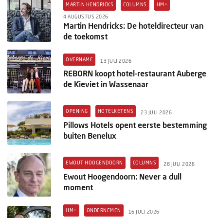
MARTIN HENDRICKS
COLUMNS
HM+
4 AUGUSTUS 2026
Martin Hendricks: De hoteldirecteur van
de toekomst
OVERNAME
13 JULI 2026
REBORN koopt hotel-restaurant Auberge
de Kieviet in Wassenaar
OPENING
HOTELKETENS
23 JULI 2026
Pillows Hotels opent eerste bestemming
buiten Benelux
EWOUT HOOGENDOORN
COLUMNS
28 JULI 2026
Ewout Hoogendoorn: Never a dull
moment
HM+
ONDERNEMEN
16 JULI 2026