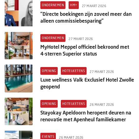
Columns
ONDERNEMEN
HM+
27 MAART 2026
“Directe boekingen zijn zoveel meer dan
Michelin
alleen commissiebesparing”
Nieuwe hotels
ONDERNEMEN
27 MAART 2026
Personalia
MyHotel Meppel officieel bekroond met
4-sterren Superior status
HotelSummit
OPENING
HOTELKETENS
27 MAART 2026
Luxe wellness Valk Exclusief Hotel Zwolle
geopend
OPENING
HOTELKETENS
26 MAART 2026
Stayokay Apeldoorn heropent deuren na
renovatie met Apenheul familiekamer
EVENTS
26 MAART 2026