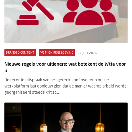
BRANDED CONTENT
WET- EN REGELGEVING
22 JULI 2026
Nieuwe regels voor uitleners: wat betekent de Wtta voor
u
De recente uitspraak van het gerechtshof over een online
werkplatform laat opnieuw zien dat de manier waarop arbeid wordt
georganiseerd steeds kritisc...