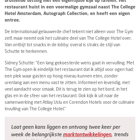
bruisende setting met een eigentijdse kijk op tafelen. Het
restaurant huist in een voormalige gymzaal naast The College
Hotel Amsterdam, Autograph Collection, en heeft een eigen
entree.
De internationaal gelauwerde chef tekent niet alleen voor The Gym
zelf, maar neemt ook het culinaire deel van The College Hotel over.
Van ontbijt tot snacks in de lobby: overal is straks de stijl van
Schutte te herkennen.
Sidney Schutte: “Een lang gekoesterde wens gaat in vervulling. Met
The Gym open ik eindelijk het restaurant dat ik altijd voor ogen had:
een plek waar gasten op hoog niveau kunnen eten, zonder
urenlang aan een menu vast te zitten. Informeel en levendig, met
veel aandacht voor smaak. Dit is terug te zien op het bord, in het
glas en in de sfeer van het restaurant. Ook kijk ik uit naar de
samenwerking met Atilay Uslu en Corendon Hotels voor de culinaire
invulling van The College Hotel.”
Laat geen kans liggen en ontvang twee keer per
week de belangrijkste
marktontwikkelingen
, trends