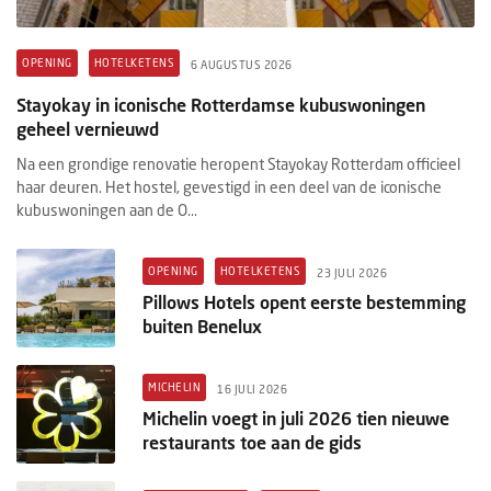
OPENING
HOTELKETENS
6 AUGUSTUS 2026
Stayokay in iconische Rotterdamse kubuswoningen
geheel vernieuwd
Na een grondige renovatie heropent Stayokay Rotterdam officieel
haar deuren. Het hostel, gevestigd in een deel van de iconische
kubuswoningen aan de O...
OPENING
HOTELKETENS
23 JULI 2026
Pillows Hotels opent eerste bestemming
buiten Benelux
MICHELIN
16 JULI 2026
Michelin voegt in juli 2026 tien nieuwe
restaurants toe aan de gids