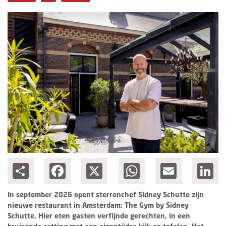
Columns
Michelin
Nieuwe hotels
Personalia
HotelSummit
Share
Facebook
X
WhatsApp
Email
Lin
In september 2026 opent sterrenchef Sidney Schutte zijn
nieuwe restaurant in Amsterdam: The Gym by Sidney
Schutte. Hier eten gasten verfijnde gerechten, in een