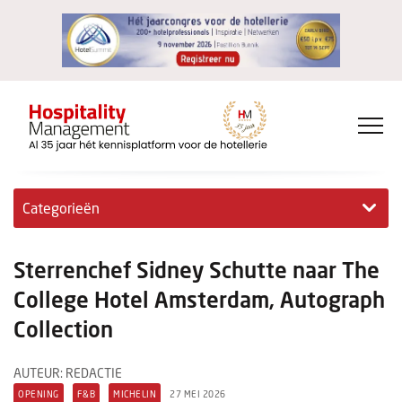
Categorieën
Exclusieve interviews
Sterrenchef Sidney Schutte naar The
Hotelovernames
College Hotel Amsterdam, Autograph
Collection
HM+
Jong & Ambitieus
AUTEUR: REDACTIE
OPENING
F&B
MICHELIN
27 MEI 2026