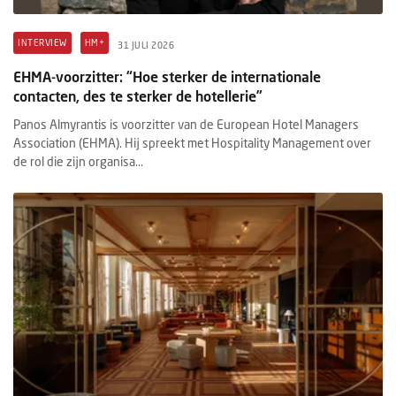
INTERVIEW
HM+
31 JULI 2026
EHMA-voorzitter: “Hoe sterker de internationale
contacten, des te sterker de hotellerie”
Panos Almyrantis is voorzitter van de European Hotel Managers
Association (EHMA). Hij spreekt met Hospitality Management over
de rol die zijn organisa...