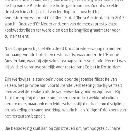
de top van de Amsterdamse hotel gastronomie. Zo ontwikkelde
Drost zich in acht jaar tijd van leerling tot souschef bij
tweesterrenrestaurant Ciel Bleu (Hotel Okura Amsterdam). In 2017
won hij Bocuse d’Or Nederland, een van de meest prestigieuze
kookwedstrijden ter wereld en een belangrijke graadmeter voor
culinair talent.
Naast zijn jaren bij Ciel Bleu deed Drost brede ervaring op binnen
toonaangevende hotels en restaurants, waaronder De L’Europe
Amsterdam, waar hij zijn vakmanschap verder verfijnde. Recent was
hij als chef verantwoordelijk voor restaurant Celest in Rotterdam.
Zijn werkwijze is sterk beïnvloed door de Japanse filosofie van
kaizen, het principe van voortdurende verbetering, die hij vertaalt
naar zowel de keuken als de samenwerking binnen zijn team. Bij
Taiko brengt hij daarmee niet alleen een indrukwekkend culinair
oeuvre mee, maar ook een leiderschapsstijl die draait om discipline,
ontwikkeling en samenwerking, waarin hij als ‘dirigent’ de koers van
het restaurant bepaalt.
Die benadering sluit aan bij zijn streven om het hoogste culinaire