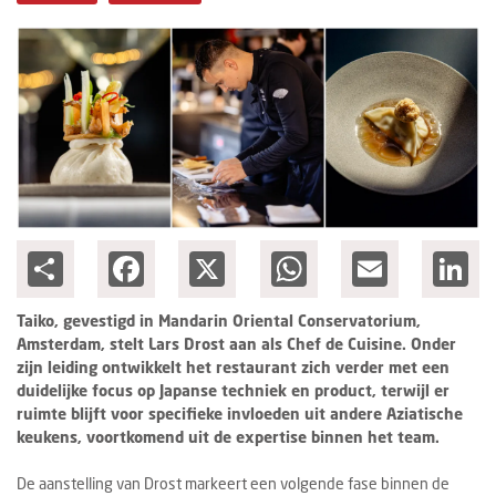
Columns
Michelin
Nieuwe hotels
Personalia
HotelSummit
Share
Facebook
X
WhatsApp
Email
Lin
Taiko, gevestigd in Mandarin Oriental Conservatorium,
Amsterdam, stelt Lars Drost aan als Chef de Cuisine. Onder
zijn leiding ontwikkelt het restaurant zich verder met een
duidelijke focus op Japanse techniek en product, terwijl er
ruimte blijft voor specifieke invloeden uit andere Aziatische
keukens, voortkomend uit de expertise binnen het team.
De aanstelling van Drost markeert een volgende fase binnen de