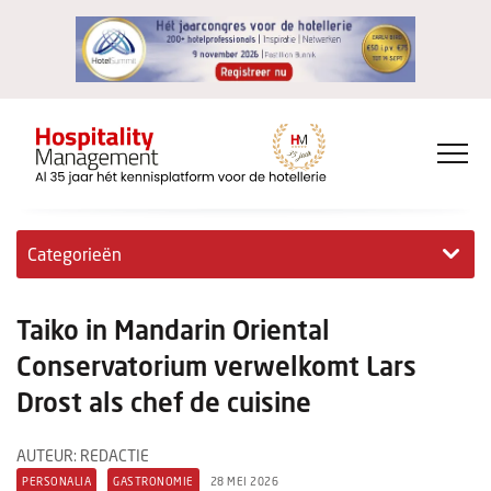
Categorieën
Exclusieve interviews
Taiko in Mandarin Oriental
Hotelovernames
Conservatorium verwelkomt Lars
Drost als chef de cuisine
HM+
Jong & Ambitieus
AUTEUR: REDACTIE
PERSONALIA
GASTRONOMIE
28 MEI 2026