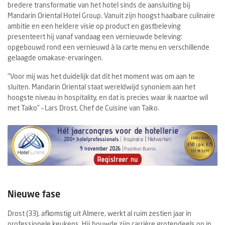
bredere transformatie van het hotel sinds de aansluiting bij
Mandarin Oriental Hotel Group. Vanuit zijn hoogst haalbare culinaire
ambitie en een heldere visie op product en gastbeleving
presenteert hij vanaf vandaag een vernieuwde beleving:
opgebouwd rond een vernieuwd à la carte menu en verschillende
gelaagde omakase-ervaringen.
"Voor mij was het duidelijk dat dit het moment was om aan te
sluiten. Mandarin Oriental staat wereldwijd synoniem aan het
hoogste niveau in hospitality, en dat is precies waar ik naartoe wil
met Taiko” – Lars Drost, Chef de Cuisine van Taiko.
Nieuwe fase
Drost (33), afkomstig uit Almere, werkt al ruim zestien jaar in
professionele keukens. Hij bouwde zijn carrière grotendeels op in