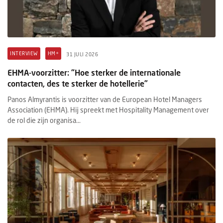
INTERVIEW
HM+
31 JULI 2026
EHMA-voorzitter: “Hoe sterker de internationale
contacten, des te sterker de hotellerie”
Panos Almyrantis is voorzitter van de European Hotel Managers
Association (EHMA). Hij spreekt met Hospitality Management over
de rol die zijn organisa...