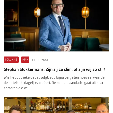
COLUMNS
HM+
21 JULI 2026
Stephan Stokkermans: Zijn zij zo slim, of zijn wij zo stil?
Wie het publieke debat volgt, zou bijna vergeten hoeveel waarde
de hotellerie dagelijks creëert. De meeste aandacht gaat uit naar
sectoren die ve...