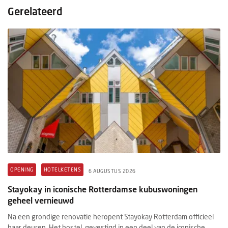
Gerelateerd
OPENING
HOTELKETENS
6 AUGUSTUS 2026
Stayokay in iconische Rotterdamse kubuswoningen
geheel vernieuwd
Na een grondige renovatie heropent Stayokay Rotterdam officieel
haar deuren. Het hostel, gevestigd in een deel van de iconische