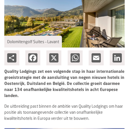
Columns
Michelin
Nieuwe hotels
Personalia
Dolomitengolf Suites – Lavant
HotelSummit
Share
Facebook
X
WhatsApp
Email
Lin
Quality Lodgings zet een volgende stap in haar internationale
groeistrategie met de aansluiting van negen nieuwe hotels in
Oostenrijk, Duitsland en België. De collectie groeit daarmee
naar 134 onafhankelijke kwaliteitshotels in acht Europese
landen.
De uitbreiding past binnen de ambitie van Quality Lodgings om haar
positie als toonaangevende collectie van onafhankelijke
kwaliteitshotels in Europa verder uit te bouwen.