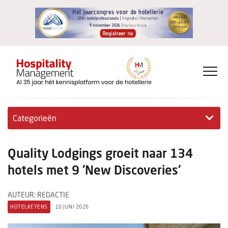
Categorieën
Exclusieve interviews
Quality Lodgings groeit naar 134
Hotelovernames
hotels met 9 'New Discoveries'
HM+
AUTEUR: REDACTIE
HOTELKETENS
10 JUNI 2026
Jong & Ambitieus