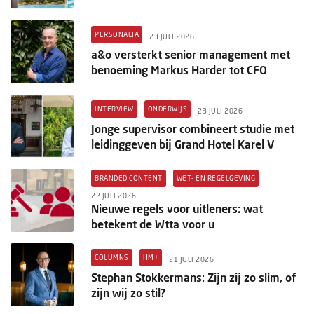
PERSONALIA
23 JULI 2026
a&o versterkt senior management met
benoeming Markus Harder tot CFO
INTERVIEW
ONDERWIJS
23 JULI 2026
Jonge supervisor combineert studie met
leidinggeven bij Grand Hotel Karel V
BRANDED CONTENT
WET- EN REGELGEVING
22 JULI 2026
Nieuwe regels voor uitleners: wat
betekent de Wtta voor u
COLUMNS
HM+
21 JULI 2026
Stephan Stokkermans: Zijn zij zo slim, of
zijn wij zo stil?