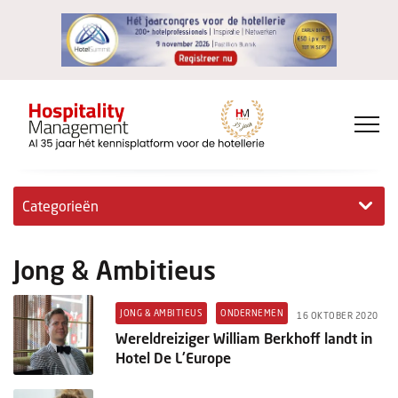
Categorieën
Exclusieve interviews
Jong & Ambitieus
Hotelovernames
JONG & AMBITIEUS
ONDERNEMEN
16 OKTOBER 2020
HM+
Wereldreiziger William Berkhoff landt in
Hotel De L'Europe
Jong & Ambitieus