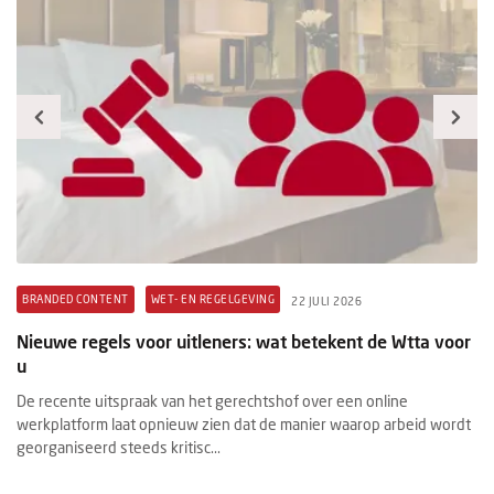
BRANDED CONTENT
WET- EN REGELGEVING
B
22 JULI 2026
t
Nieuwe regels voor uitleners: wat betekent de Wtta voor
Pr
u
ex
De recente uitspraak van het gerechtshof over een online
Ee
werkplatform laat opnieuw zien dat de manier waarop arbeid wordt
ee
georganiseerd steeds kritisc...
ma