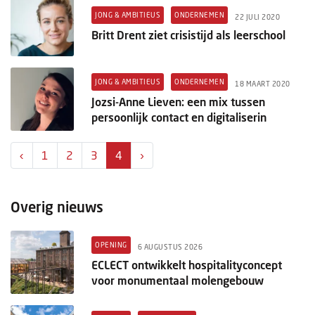
Columns
JONG & AMBITIEUS
ONDERNEMEN
22 JULI 2020
Britt Drent ziet crisistijd als leerschool
Michelin
Nieuwe hotels
JONG & AMBITIEUS
ONDERNEMEN
18 MAART 2020
Personalia
Jozsi-Anne Lieven: een mix tussen
persoonlijk contact en digitaliserin
HotelSummit
‹
1
2
3
4
›
Overig nieuws
OPENING
6 AUGUSTUS 2026
ECLECT ontwikkelt hospitalityconcept
voor monumentaal molengebouw