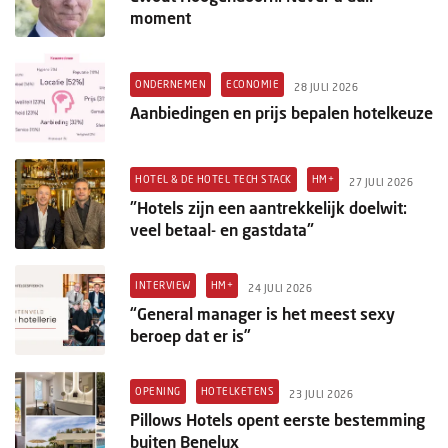
moment
ONDERNEMEN
ECONOMIE
28 JULI 2026
Aanbiedingen en prijs bepalen hotelkeuze
HOTEL & DE HOTEL TECH STACK
HM+
27 JULI 2026
"Hotels zijn een aantrekkelijk doelwit:
veel betaal- en gastdata"
INTERVIEW
HM+
24 JULI 2026
“General manager is het meest sexy
beroep dat er is”
OPENING
HOTELKETENS
23 JULI 2026
Pillows Hotels opent eerste bestemming
buiten Benelux