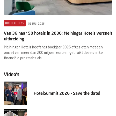
HOTELKETENS
B
31 JULI 2026
Van 36 naar 50 hotels in 2030: Meininger Hotels versnelt
H
uitbreiding
me
Meininger Hotels heeft het boekjaar 2026 afgesloten met een
De
r
omzet van meer dan 200 miljoen euro en gebruikt deze sterke
Wa
financiële prestaties als...
be
Video's
HotelSummit 2026 - Save the date!