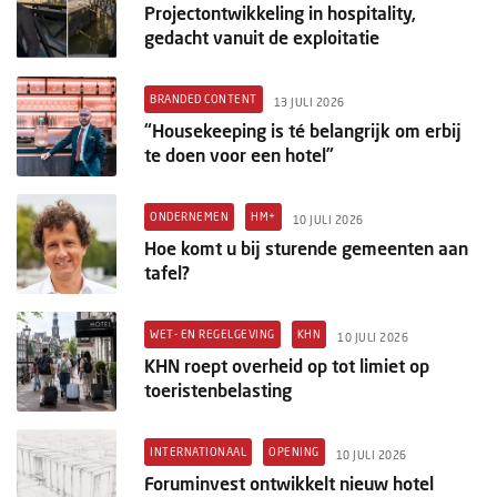
Projectontwikkeling in hospitality,
gedacht vanuit de exploitatie
BRANDED CONTENT
13 JULI 2026
“Housekeeping is té belangrijk om erbij
te doen voor een hotel”
ONDERNEMEN
HM+
10 JULI 2026
Hoe komt u bij sturende gemeenten aan
tafel?
WET- EN REGELGEVING
KHN
10 JULI 2026
KHN roept overheid op tot limiet op
toeristenbelasting
INTERNATIONAAL
OPENING
10 JULI 2026
Foruminvest ontwikkelt nieuw hotel