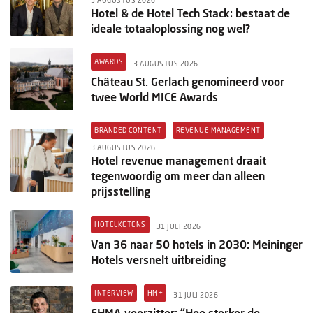
Hotel & de Hotel Tech Stack: bestaat de
ideale totaaloplossing nog wel?
AWARDS
3 AUGUSTUS 2026
Château St. Gerlach genomineerd voor
twee World MICE Awards
BRANDED CONTENT
REVENUE MANAGEMENT
3 AUGUSTUS 2026
Hotel revenue management draait
tegenwoordig om meer dan alleen
prijsstelling
HOTELKETENS
31 JULI 2026
Van 36 naar 50 hotels in 2030: Meininger
Hotels versnelt uitbreiding
INTERVIEW
HM+
31 JULI 2026
EHMA-voorzitter: “Hoe sterker de