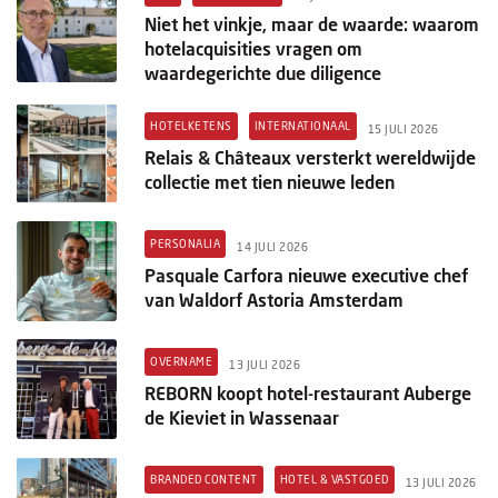
Niet het vinkje, maar de waarde: waarom
hotelacquisities vragen om
waardegerichte due diligence
HOTELKETENS
INTERNATIONAAL
15 JULI 2026
Relais & Châteaux versterkt wereldwijde
collectie met tien nieuwe leden
PERSONALIA
14 JULI 2026
Pasquale Carfora nieuwe executive chef
van Waldorf Astoria Amsterdam
OVERNAME
13 JULI 2026
REBORN koopt hotel-restaurant Auberge
de Kieviet in Wassenaar
BRANDED CONTENT
HOTEL & VASTGOED
13 JULI 2026