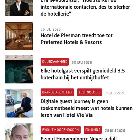
internationale contacten, des te sterker
de hotellerie”
30 JULI 2026
Hotel de Plesman treedt toe tot
Preferred Hotels & Resorts
DUURZAAMHEID
30 JULI 2026
Elke hotelgast verspilt gemiddeld 3,5
boterham bij het ontbijtbuffet
BRANDED CONTENT
TECHNOLOGIE
29 JULI 2026
Digitale guest journey is geen
toekomstbeeld meer: wat hotels kunnen
leren van Hotel Vie Via
EWOUT HOOGENDOORN
COLUMNS
28 JULI 2026
Ewout Hoogendoorn: Never a dull