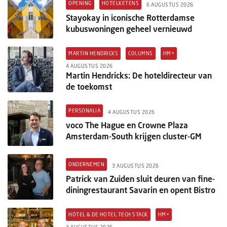
OPENING
HOTELKETENS
6 AUGUSTUS 2026
Stayokay in iconische Rotterdamse
kubuswoningen geheel vernieuwd
MARTIN HENDRICKS
COLUMNS
HM+
4 AUGUSTUS 2026
Martin Hendricks: De hoteldirecteur van
de toekomst
PERSONALIA
4 AUGUSTUS 2026
voco The Hague en Crowne Plaza
Amsterdam-South krijgen cluster-GM
ONDERNEMEN
3 AUGUSTUS 2026
Patrick van Zuiden sluit deuren van fine-
diningrestaurant Savarin en opent Bistro
HOTEL & DE HOTEL TECH STACK
HM+
3 AUGUSTUS 2026