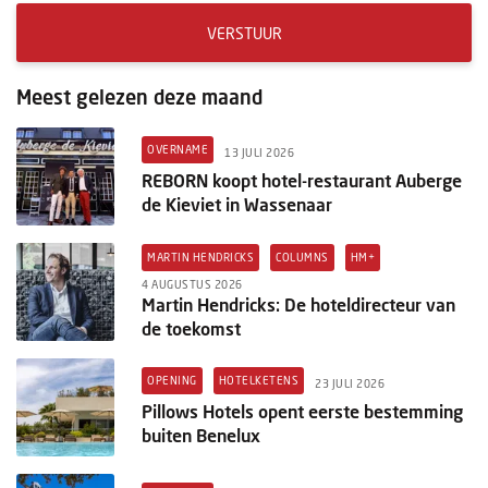
VERSTUUR
Meest gelezen deze maand
OVERNAME
13 JULI 2026
REBORN koopt hotel-restaurant Auberge
de Kieviet in Wassenaar
MARTIN HENDRICKS
COLUMNS
HM+
4 AUGUSTUS 2026
Martin Hendricks: De hoteldirecteur van
de toekomst
OPENING
HOTELKETENS
23 JULI 2026
Pillows Hotels opent eerste bestemming
buiten Benelux