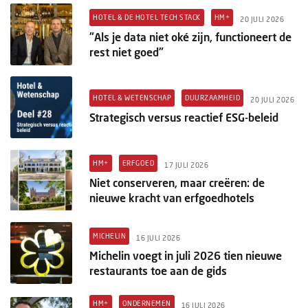
HOTEL & DE HOTEL TECH STACK
HM+
20 JULI 2026
"Als je data niet oké zijn, functioneert de
rest niet goed"
HOTEL & WETENSCHAP
DUURZAAMHEID
20 JULI 2026
Strategisch versus reactief ESG-beleid
HM+
ERFGOED
17 JULI 2026
Niet conserveren, maar creëren: de
nieuwe kracht van erfgoedhotels
MICHELIN
16 JULI 2026
Michelin voegt in juli 2026 tien nieuwe
restaurants toe aan de gids
HM+
ONDERNEMEN
16 JULI 2026