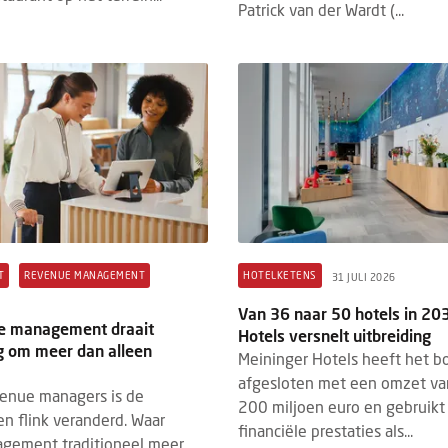
Patrick van der Wardt (...
T
REVENUE MANAGEMENT
HOTELKETENS
31 JULI 2026
Van 36 naar 50 hotels in 20
e management draait
Hotels versnelt uitbreiding
 om meer dan alleen
Meininger Hotels heeft het b
afgesloten met een omzet va
venue managers is de
200 miljoen euro en gebruikt
en flink veranderd. Waar
financiële prestaties als...
gement traditioneel meer