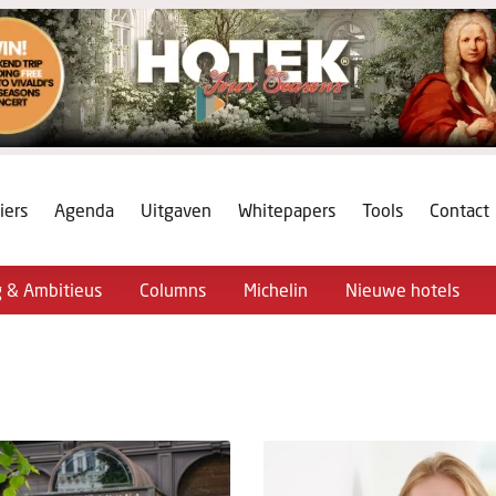
iers
Agenda
Uitgaven
Whitepapers
Tools
Contact
g & Ambitieus
Columns
Michelin
Nieuwe hotels