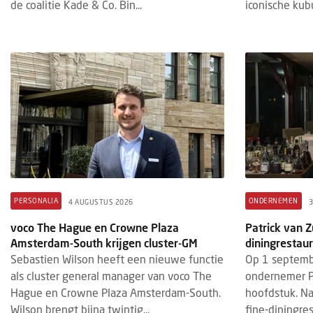
de coalitie Kade & Co. Bin...
iconische kub
PERSONALIA
ONDERNEMEN
4 AUGUSTUS 2026
3
voco The Hague en Crowne Plaza
Patrick van Z
Amsterdam-South krijgen cluster-GM
diningrestaur
Sebastien Wilson heeft een nieuwe functie
Op 1 septemb
als cluster general manager van voco The
ondernemer P
Hague en Crowne Plaza Amsterdam-South.
hoofdstuk. Na 
Wilson brengt bijna twintig...
fine-diningres