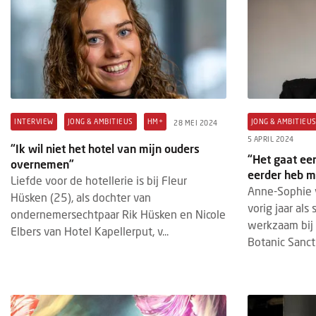
INTERVIEW
JONG & AMBITIEUS
HM+
JONG & AMBITIEU
28 MEI 2024
5 APRIL 2024
“Ik wil niet het hotel van mijn ouders
“Het gaat een
overnemen”
eerder heb m
Liefde voor de hotellerie is bij Fleur
Anne-Sophie v
Hüsken (25), als dochter van
vorig jaar als
ondernemersechtpaar Rik Hüsken en Nicole
werkzaam bij 
Elbers van Hotel Kapellerput, v...
Botanic Sanct