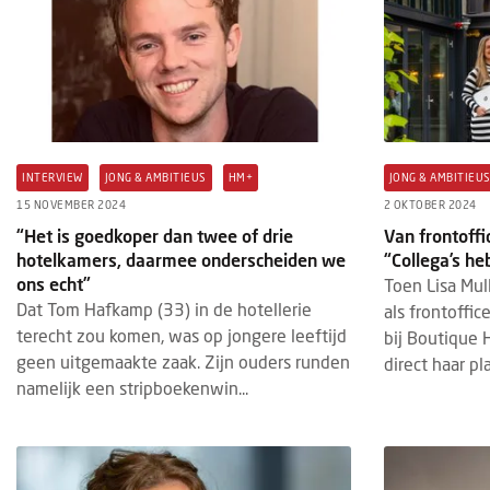
INTERVIEW
JONG & AMBITIEUS
HM+
JONG & AMBITIEU
15 NOVEMBER 2024
2 OKTOBER 2024
“Het is goedkoper dan twee of drie
Van frontoff
hotelkamers, daarmee onderscheiden we
“Collega’s he
ons echt”
Toen Lisa Mul
Dat Tom Hafkamp (33) in de hotellerie
als frontoffi
terecht zou komen, was op jongere leeftijd
bij Boutique 
geen uitgemaakte zaak. Zijn ouders runden
direct haar pla
namelijk een stripboekenwin...