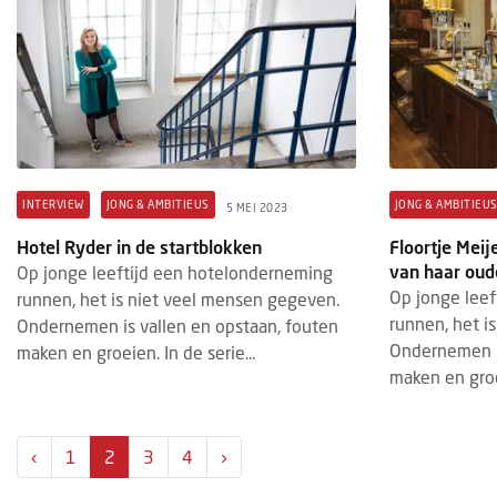
INTERVIEW
JONG & AMBITIEUS
JONG & AMBITIEU
5 MEI 2023
Hotel Ryder in de startblokken
Floortje Meij
van haar oud
Op jonge leeftijd een hotelonderneming
Op jonge lee
runnen, het is niet veel mensen gegeven.
runnen, het i
Ondernemen is vallen en opstaan, fouten
Ondernemen is
maken en groeien. In de serie...
maken en groei
‹
1
2
3
4
›