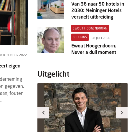
Van 36 naar 50 hotels in
2030: Meininger Hotels
versnelt uitbreiding
EWOUT HOOGENDOORN
COLUMNS
28 JULI 2026
Ewout Hoogendoorn:
Never a dull moment
30 DECEMBER 2022
eert eigen
Uitgelicht
onderneming
sen gegeven.
aan, fouten
.