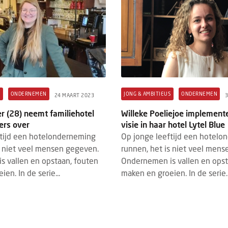
S
ONDERNEMEN
JONG & AMBITIEUS
ONDERNEMEN
24 MAART 2023
er (28) neemt familiehotel
Willeke Poeliejoe implement
ers over
visie in haar hotel Lytel Blue
ftijd een hotelonderneming
Op jonge leeftijd een hotel
s niet veel mensen gegeven.
runnen, het is niet veel men
 vallen en opstaan, fouten
Ondernemen is vallen en opst
en. In de serie...
maken en groeien. In de serie..