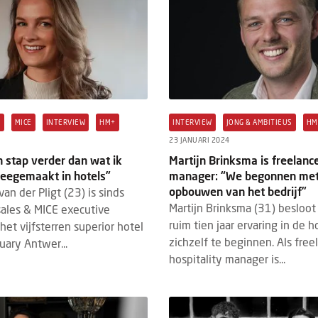
S
MICE
INTERVIEW
HM+
INTERVIEW
JONG & AMBITIEUS
HM
23 JANUARI 2024
 stap verder dan wat ik
Martijn Brinksma is freelanc
eegemaakt in hotels”
manager: “We begonnen me
opbouwen van het bedrijf”
an der Pligt (23) is sinds
Martijn Brinksma (31) besloot 
 sales & MICE executive
ruim tien jaar ervaring in de h
het vijfsterren superior hotel
zichzelf te beginnen. Als free
uary Antwer...
hospitality manager is...