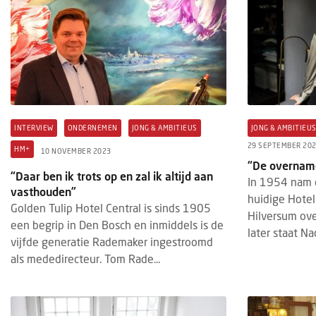
INTERVIEW
ONDERNEMEN
JONG & AMBITIEUS
JONG & AMBITIEU
29 SEPTEMBER 20
HM+
10 NOVEMBER 2023
“De overname
“Daar ben ik trots op en zal ik altijd aan
In 1954 nam 
vasthouden”
huidige Hotel
Golden Tulip Hotel Central is sinds 1905
Hilversum ove
een begrip in Den Bosch en inmiddels is de
later staat Na
vijfde generatie Rademaker ingestroomd
als mededirecteur. Tom Rade...