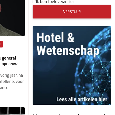
Ik ben toeleverancier
VERSTUUR
+
e general
t opnieuw
vorig jaar, na
otellerie, voor
lance