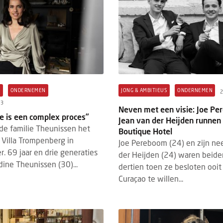
S
ONDERNEMEN
JONG & AMBITIEUS
ONDERNEMEN
2
23
Neven met een visie: Joe P
 is een complex proces”
Jean van der Heijden runnen
de familie Theunissen het
Boutique Hotel
 Villa Trompenberg in
Joe Pereboom (24) en zijn ne
r. 69 jaar en drie generaties
der Heijden (24) waren beiden
dine Theunissen (30)...
dertien toen ze besloten ooit
Curaçao te willen...