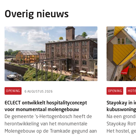
Overig nieuws
PERSONALIA
HOTEL
4 AUGUSTUS 2026
3 AUGU
voco The Hague en Crowne Plaza
Hotel
Amsterdam-South krijgen cluster-GM
ideal
Sebastien Wilson heeft een nieuwe functie
Op 1 
als cluster general manager van voco The
Utrec
Hague en Crowne Plaza Amsterdam-South.
& de 
Wilson brengt bijna twintig...
Patri
OPENING
OPENING
HOTE
6 AUGUSTUS 2026
ECLECT ontwikkelt hospitalityconcept
Stayokay in 
voor monumentaal molengebouw
kubuswoning
De gemeente ’s-Hertogenbosch heeft de
Na een grond
herontwikkeling van het monumentale
Stayokay Rott
Molengebouw op de Tramkade gegund aan
Het hostel, g