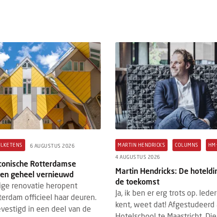
 & DE HOTEL TECH STACK
HM+
INTERVIEW
HM+
31 JULI 202
STUS 2026
EHMA-voorzitter: “Hoe s
 & de Hotel Tech Stack: bestaat de
internationale contacten,
e totaaloplossing nog wel?
de hotellerie”
mei vormde Grand Hotel Karel V in
Panos Almyrantis is voorz
ht het decor voor de rondetafel Hotel
European Hotel Managers
Hotel Tech Stack. Onder leiding van
(EHMA). Hij spreekt met H
ck van der Wardt (...
Management over de rol di
LKETENS
MARTIN HENDRICKS
COLUMNS
HM
6 AUGUSTUS 2026
4 AUGUSTUS 2026
iconische Rotterdamse
Martin Hendricks: De hoteldi
en geheel vernieuwd
de toekomst
ige renovatie heropent
Ja, ik ben er erg trots op. Ied
erdam officieel haar deuren.
kent, weet dat! Afgestudeerd
evestigd in een deel van de
Hotelschool te Maastricht. Die 