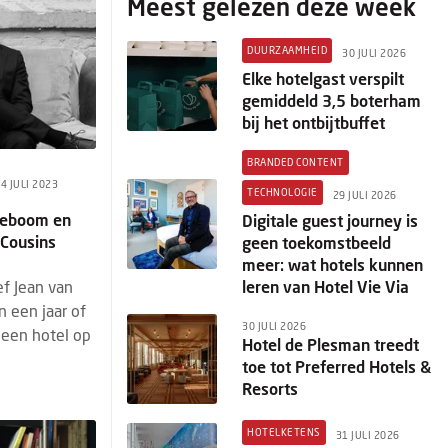
Meest gelezen deze week
DUURZAAMHEID
30 JULI 2026
Elke hotelgast verspilt
gemiddeld 3,5 boterham
bij het ontbijtbuffet
BRANDED CONTENT
4 JULI 2023
TECHNOLOGIE
29 JULI 2026
ereboom en
Digitale guest journey is
 Cousins
geen toekomstbeeld
meer: wat hotels kunnen
leren van Hotel Vie Via
ef Jean van
 een jaar of
30 JULI 2026
 een hotel op
Hotel de Plesman treedt
toe tot Preferred Hotels &
Resorts
HOTELKETENS
31 JULI 2026