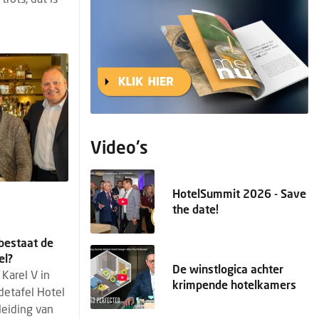
Video's
HotelSummit 2026 - Save
the date!
 bestaat de
el?
De winstlogica achter
Karel V in
krimpende hotelkamers
detafel Hotel
leiding van