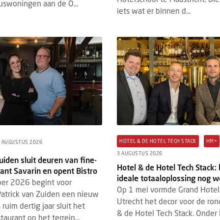
uswoningen aan de O...
iets wat er binnen d...
HOTEL & DE HOTEL TECH STACK
HM+
 AUGUSTUS 2026
3 AUGUSTUS 2026
uiden sluit deuren van fine-
Hotel & de Hotel Tech Stack:
ant Savarin en opent Bistro
ideale totaaloplossing nog w
er 2026 begint voor
Op 1 mei vormde Grand Hotel 
atrick van Zuiden een nieuw
Utrecht het decor voor de ron
ruim dertig jaar sluit het
& de Hotel Tech Stack. Onder 
taurant op het terrein...