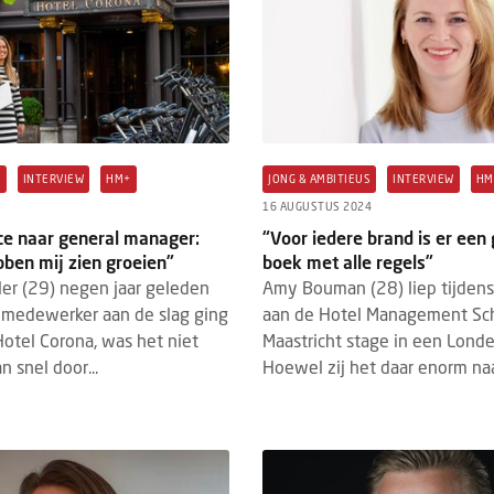
S
INTERVIEW
HM+
JONG & AMBITIEUS
INTERVIEW
HM
16 AUGUSTUS 2024
ice naar general manager:
“Voor iedere brand is er een 
bben mij zien groeien”
boek met alle regels”
ler (29) negen jaar geleden
Amy Bouman (28) liep tijdens
cemedewerker aan de slag ging
aan de Hotel Management Sc
Hotel Corona, was het niet
Maastricht stage in een Londe
n snel door...
Hoewel zij het daar enorm naar