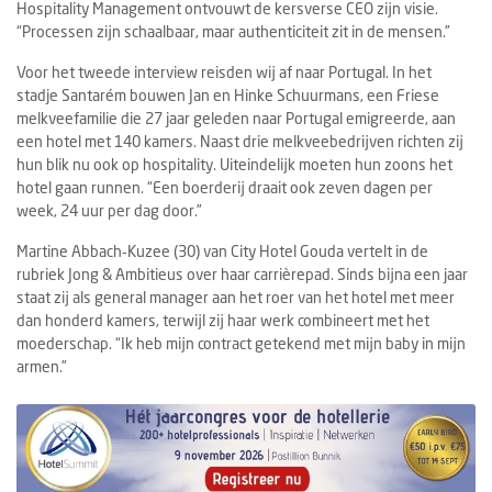
Hospitality Management ontvouwt de kersverse CEO zijn visie.
“Processen zijn schaalbaar, maar authenticiteit zit in de mensen.”
Voor het tweede interview reisden wij af naar Portugal. In het
stadje Santarém bouwen Jan en Hinke Schuurmans, een Friese
melkveefamilie die 27 jaar geleden naar Portugal emigreerde, aan
een hotel met 140 kamers. Naast drie melkveebedrijven richten zij
hun blik nu ook op hospitality. Uiteindelijk moeten hun zoons het
hotel gaan runnen. “Een boerderij draait ook zeven dagen per
week, 24 uur per dag door.”
Martine Abbach‑Kuzee (30) van City Hotel Gouda vertelt in de
rubriek Jong & Ambitieus over haar carrièrepad. Sinds bijna een jaar
staat zij als general manager aan het roer van het hotel met meer
dan honderd kamers, terwijl zij haar werk combineert met het
moederschap. “Ik heb mijn contract getekend met mijn baby in mijn
armen.”