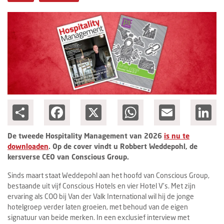
Columns
Michelin
Nieuwe hotels
Personalia
HotelSummit
Share
Facebook
X
WhatsApp
Email
Lin
De tweede Hospitality Management van 2026
is nu te
downloaden
. Op de cover vindt u Robbert Weddepohl, de
kersverse CEO van Conscious Group.
Sinds maart staat Weddepohl aan het hoofd van Conscious Group,
bestaande uit vijf Conscious Hotels en vier Hotel V’s. Met zijn
ervaring als COO bij Van der Valk International wil hij de jonge
hotelgroep verder laten groeien, met behoud van de eigen
signatuur van beide merken. In een exclusief interview met