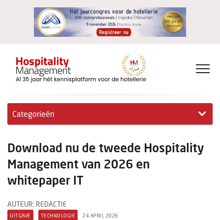
Categorieën
Exclusieve interviews
Download nu de tweede Hospitality
Hotelovernames
Management van 2026 en
whitepaper IT
HM+
Jong & Ambitieus
AUTEUR: REDACTIE
UITGAVE
TECHNOLOGIE
24 APRIL 2026