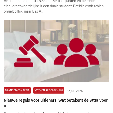
Het restaurant heeft 13,5 Gault&Millau-punten en de mede-
eindverantwoordelijke is een duale student. Dat klinkt misschien
ongelooflijk, maar Bas V...
BRANDED CONTENT
WET- EN REGELGEVING
22 JULI 2026
Nieuwe regels voor uitleners: wat betekent de Wtta voor
u