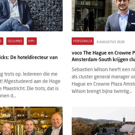
S
COLUMNS
HM+
PERSONALIA
4 AUGUSTUS 2026
voco The Hague en Crowne P
cks: De hoteldirecteur van
Amsterdam-South krijgen cl
Sebastien Wilson heeft een n
erg trots op. Iedereen die me
als cluster general manager v
t! Afgestudeerd aan de Hoge
Hague en Crowne Plaza Amst
 Maastricht. Die trots, dat is
Wilson brengt bijna twintig...
nnen d...