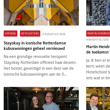
OPENING
HOTELKETENS
MARTIN HENDRICK
6 AUGUSTUS 2026
4 AUGUSTUS 2026
Stayokay in iconische Rotterdamse
Martin Hendri
kubuswoningen geheel vernieuwd
de toekomst
Na een grondige renovatie heropent
Ja, ik ben er 
Stayokay Rotterdam officieel haar deuren.
kent, weet da
Het hostel, gevestigd in een deel van de
Hotelschool te
iconische kubuswoningen aan de O...
iets wat er bi