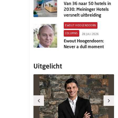
Van 36 naar 50 hotels in
2030: Meininger Hotels
versnelt uitbreiding
EWOUT HOOGENDOORN
COLUMNS
28 JULI 2026
Ewout Hoogendoorn:
Never a dull moment
Uitgelicht