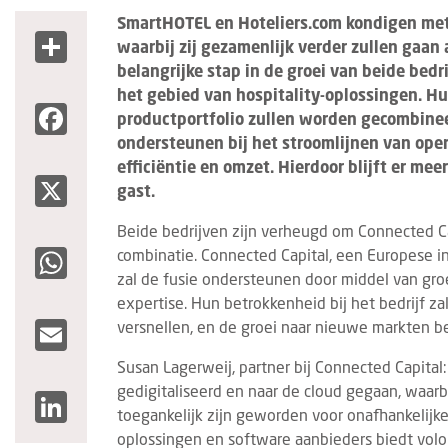
SmartHOTEL en Hoteliers.com kondigen met
Share
waarbij zij gezamenlijk verder zullen gaan 
belangrijke stap in de groei van beide bed
het gebied van hospitality-oplossingen. Hu
Facebook
productportfolio zullen worden gecombinee
ondersteunen bij het stroomlijnen van ope
efficiëntie en omzet. Hierdoor blijft er mee
X
gast.
Beide bedrijven zijn verheugd om Connected Ca
WhatsApp
combinatie. Connected Capital, een Europese i
zal de fusie ondersteunen door middel van groei
expertise. Hun betrokkenheid bij het bedrijf 
Email
versnellen, en de groei naar nieuwe markten b
Susan Lagerweij, partner bij Connected Capital:
gedigitaliseerd en naar de cloud gegaan, waar
LinkedIn
toegankelijk zijn geworden voor onafhankelijk
oplossingen en software aanbieders biedt vol