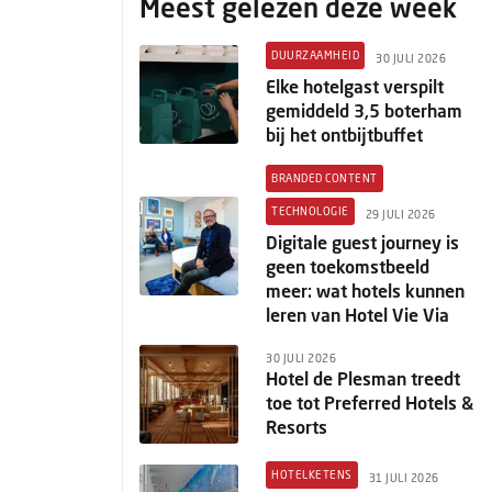
Meest gelezen deze week
DUURZAAMHEID
30 JULI 2026
Elke hotelgast verspilt
gemiddeld 3,5 boterham
bij het ontbijtbuffet
BRANDED CONTENT
TECHNOLOGIE
29 JULI 2026
Digitale guest journey is
geen toekomstbeeld
meer: wat hotels kunnen
leren van Hotel Vie Via
30 JULI 2026
Hotel de Plesman treedt
toe tot Preferred Hotels &
Resorts
HOTELKETENS
31 JULI 2026