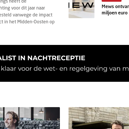
ings heeft de
Mews ontva
ing voor dit jaar naar
miljoen euro
esteld vanwege de impact
ict in het Midden-Oosten op