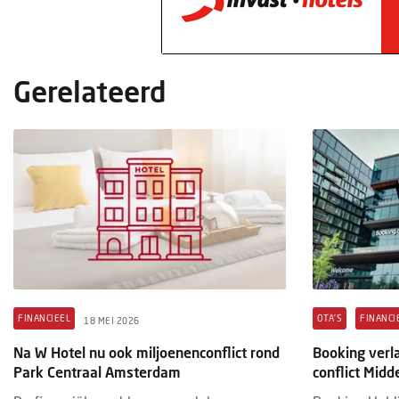
PERSONALIA
HOTEL
4 AUGUSTUS 2026
3 AUGU
voco The Hague en Crowne Plaza
Gerelateerd
Hotel
Amsterdam-South krijgen cluster-GM
ideal
Sebastien Wilson heeft een nieuwe functie
Op 1 
als cluster general manager van voco The
Utrec
Hague en Crowne Plaza Amsterdam-South.
& de 
Wilson brengt bijna twintig...
Patri
FINANCIEEL
OTA'S
FINANCI
18 MEI 2026
Na W Hotel nu ook miljoenenconflict rond
Booking verl
Park Centraal Amsterdam
conflict Mid