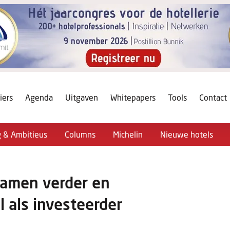
iers
Agenda
Uitgaven
Whitepapers
Tools
Contact
g & Ambitieus
Columns
Michelin
Nieuwe hotels
samen verder en
 als investeerder