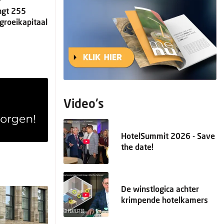
ngt 255
 groeikapitaal
Video's
HotelSummit 2026 - Save
the date!
De winstlogica achter
krimpende hotelkamers