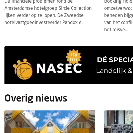
De financiële problemen rond de
Booking Hold
Amsterdamse hotelgroep Sircle Collection
omzetverwacht
lijken verder op te lopen. De Zweedse
beneden bijg
hotelvastgoedinvesteerder Pandox e...
van het confl
het reisve...
Overig nieuws