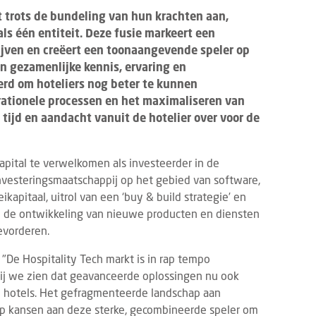
 trots de bundeling van hun krachten aan,
als één entiteit. Deze fusie markeert een
rijven en creëert een toonaangevende speler op
n gezamenlijke kennis, ervaring en
rd om hoteliers nog beter te kunnen
rationele processen en het maximaliseren van
r tijd en aandacht vanuit de hotelier over voor de
pital te verwelkomen als investeerder in de
nvesteringsmaatschappij op het gebied van software,
kapitaal, uitrol van een ‘buy & build strategie’ en
zal de ontwikkeling van nieuwe producten en diensten
evorderen.
 "De Hospitality Tech markt is in rap tempo
bij we zien dat geavanceerde oplossingen nu ook
e hotels. Het gefragmenteerde landschap aan
op kansen aan deze sterke, gecombineerde speler om