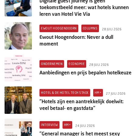
Digitale guest journey is geen
toekomstbeeld meer: wat hotels kunnen
leren van Hotel Vie Via
EWOUT HOOGENDOORN
COLUMNS
28 JULI 2026
Ewout Hoogendoorn: Never a dull
moment
ONDERNEMEN
ECONOMIE
28 JULI 2026
Aanbiedingen en prijs bepalen hotelkeuze
HOTEL & DE HOTEL TECH STACK
HM+
27 JULI 2026
"Hotels zijn een aantrekkelijk doelwit:
veel betaal- en gastdata"
INTERVIEW
HM+
24 JULI 2026
“General manager is het meest sexy