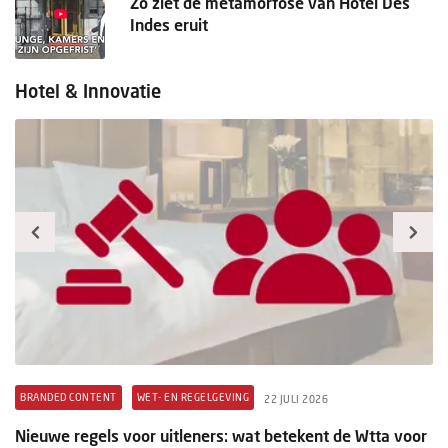
Zo ziet de metamorfose van Hotel Des
Indes eruit
Hotel & Innovatie
BRANDED CONTENT
WET- EN REGELGEVING
B
22 JULI 2026
t
Nieuwe regels voor uitleners: wat betekent de Wtta voor
Pr