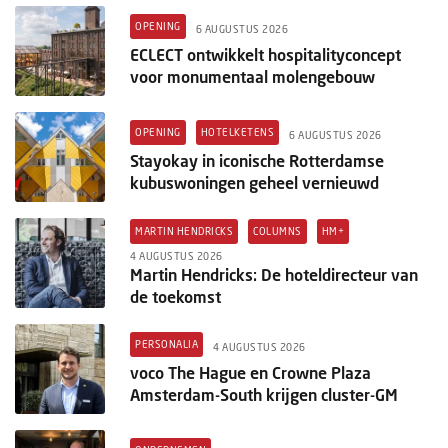
OPENING
6 AUGUSTUS 2026
ECLECT ontwikkelt hospitalityconcept
voor monumentaal molengebouw
OPENING
HOTELKETENS
6 AUGUSTUS 2026
Stayokay in iconische Rotterdamse
kubuswoningen geheel vernieuwd
MARTIN HENDRICKS
COLUMNS
HM+
4 AUGUSTUS 2026
Martin Hendricks: De hoteldirecteur van
de toekomst
PERSONALIA
4 AUGUSTUS 2026
voco The Hague en Crowne Plaza
Amsterdam-South krijgen cluster-GM