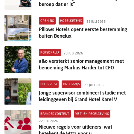
beroep dat er is”
OPENING
HOTELKETENS
23 JULI 2026
Pillows Hotels opent eerste bestemming
buiten Benelux
PERSONALIA
23 JULI 2026
a&o versterkt senior management met
benoeming Markus Harder tot CFO
INTERVIEW
ONDERWIJS
23 JULI 2026
Jonge supervisor combineert studie met
leidinggeven bij Grand Hotel Karel V
BRANDED CONTENT
WET- EN REGELGEVING
22 JULI 2026
Nieuwe regels voor uitleners: wat
betekent de Wtta voor u