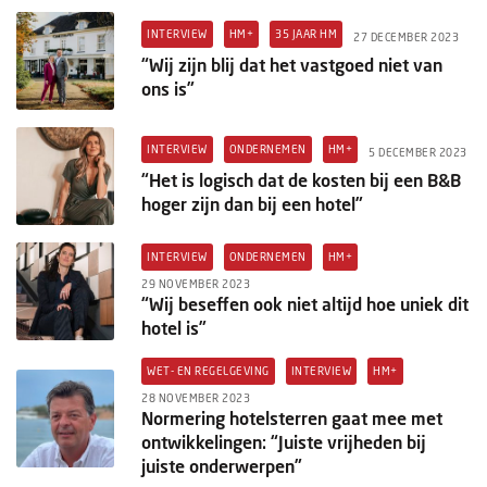
Columns
INTERVIEW
HM+
35 JAAR HM
27 DECEMBER 2023
Michelin
“Wij zijn blij dat het vastgoed niet van
ons is”
Nieuwe hotels
INTERVIEW
ONDERNEMEN
HM+
Personalia
5 DECEMBER 2023
“Het is logisch dat de kosten bij een B&B
HotelSummit
hoger zijn dan bij een hotel”
INTERVIEW
ONDERNEMEN
HM+
29 NOVEMBER 2023
“Wij beseffen ook niet altijd hoe uniek dit
hotel is”
WET- EN REGELGEVING
INTERVIEW
HM+
28 NOVEMBER 2023
Normering hotelsterren gaat mee met
ontwikkelingen: “Juiste vrijheden bij
juiste onderwerpen”