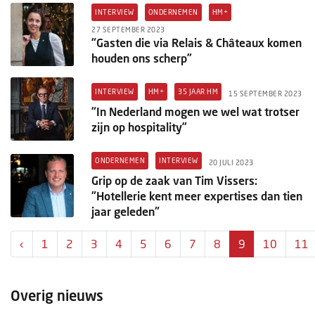
INTERVIEW
ONDERNEMEN
HM+
27 SEPTEMBER 2023
“Gasten die via Relais & Châteaux komen
houden ons scherp”
INTERVIEW
HM+
35 JAAR HM
15 SEPTEMBER 2023
“In Nederland mogen we wel wat trotser
zijn op hospitality”
ONDERNEMEN
INTERVIEW
20 JULI 2023
Grip op de zaak van Tim Vissers:
"Hotellerie kent meer expertises dan tien
jaar geleden"
‹
1
2
3
4
5
6
7
8
9
10
11
Overig nieuws