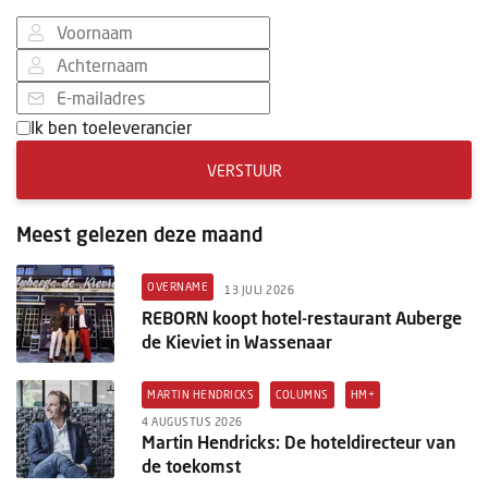
Ik ben toeleverancier
VERSTUUR
Meest gelezen deze maand
OVERNAME
13 JULI 2026
REBORN koopt hotel-restaurant Auberge
de Kieviet in Wassenaar
MARTIN HENDRICKS
COLUMNS
HM+
4 AUGUSTUS 2026
Martin Hendricks: De hoteldirecteur van
de toekomst