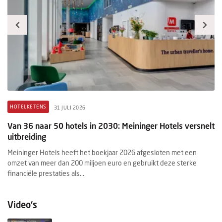
HOTELKETENS
B
31 JULI 2026
Van 36 naar 50 hotels in 2030: Meininger Hotels versnelt
H
uitbreiding
me
Meininger Hotels heeft het boekjaar 2026 afgesloten met een
De
r
omzet van meer dan 200 miljoen euro en gebruikt deze sterke
Wa
financiële prestaties als...
be
Video's