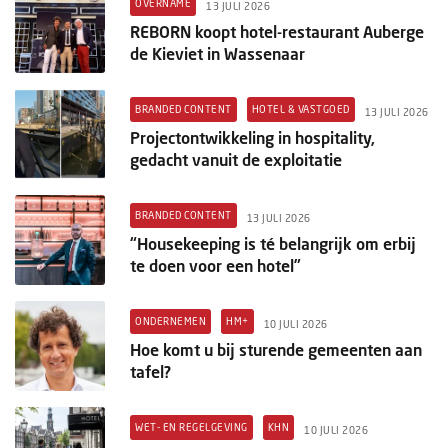
OVERNAME
13 JULI 2026
REBORN koopt hotel-restaurant Auberge
de Kieviet in Wassenaar
BRANDED CONTENT
HOTEL & VASTGOED
13 JULI 2026
Projectontwikkeling in hospitality,
gedacht vanuit de exploitatie
BRANDED CONTENT
13 JULI 2026
“Housekeeping is té belangrijk om erbij
te doen voor een hotel”
ONDERNEMEN
HM+
10 JULI 2026
Hoe komt u bij sturende gemeenten aan
tafel?
WET- EN REGELGEVING
KHN
10 JULI 2026