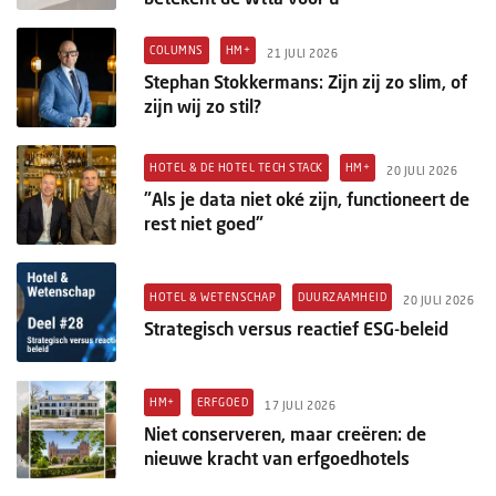
COLUMNS
HM+
21 JULI 2026
Stephan Stokkermans: Zijn zij zo slim, of
zijn wij zo stil?
HOTEL & DE HOTEL TECH STACK
HM+
20 JULI 2026
"Als je data niet oké zijn, functioneert de
rest niet goed"
HOTEL & WETENSCHAP
DUURZAAMHEID
20 JULI 2026
Strategisch versus reactief ESG-beleid
HM+
ERFGOED
17 JULI 2026
Niet conserveren, maar creëren: de
nieuwe kracht van erfgoedhotels