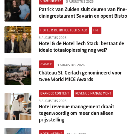
ONDERNEMEN
3 AUGUSTUS 2026
Patrick van Zuiden sluit deuren van fine-
diningrestaurant Savarin en opent Bistro
HOTEL & DE HOTEL TECH STACK
HM+
3 AUGUSTUS 2026
Hotel & de Hotel Tech Stack: bestaat de
ideale totaaloplossing nog wel?
AWARDS
3 AUGUSTUS 2026
Château St. Gerlach genomineerd voor
twee World MICE Awards
BRANDED CONTENT
REVENUE MANAGEMENT
3 AUGUSTUS 2026
Hotel revenue management draait
tegenwoordig om meer dan alleen
prijsstelling
HOTELKETENS