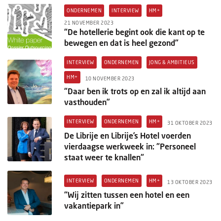
ONDERNEMEN
INTERVIEW
HM+
21 NOVEMBER 2023
“De hotellerie begint ook die kant op te
bewegen en dat is heel gezond”
INTERVIEW
ONDERNEMEN
JONG & AMBITIEUS
HM+
10 NOVEMBER 2023
“Daar ben ik trots op en zal ik altijd aan
vasthouden”
INTERVIEW
ONDERNEMEN
HM+
31 OKTOBER 2023
De Librije en Librije’s Hotel voerden
vierdaagse werkweek in: "Personeel
staat weer te knallen"
INTERVIEW
ONDERNEMEN
HM+
13 OKTOBER 2023
“Wij zitten tussen een hotel en een
vakantiepark in”