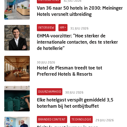
31 JULI 2026
Van 36 naar 50 hotels in 2030: Meininger
Hotels versnelt uitbreiding
INTERVIEW
HM+
31 JULI 2026
EHMA-voorzitter: “Hoe sterker de
internationale contacten, des te sterker
de hotellerie”
30 JULI 2026
Hotel de Plesman treedt toe tot
Preferred Hotels & Resorts
DUURZAAMHEID
30 JULI 2026
Elke hotelgast verspilt gemiddeld 3,5
boterham bij het ontbijtbuffet
BRANDED CONTENT
TECHNOLOGIE
29 JULI 2026