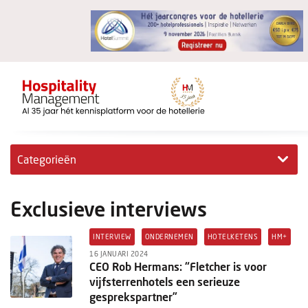
Categorieën
Exclusieve interviews
Exclusieve interviews
Hotelovernames
INTERVIEW
ONDERNEMEN
HOTELKETENS
HM+
HM+
16 JANUARI 2024
CEO Rob Hermans: “Fletcher is voor
vijfsterrenhotels een serieuze
Jong & Ambitieus
gesprekspartner”