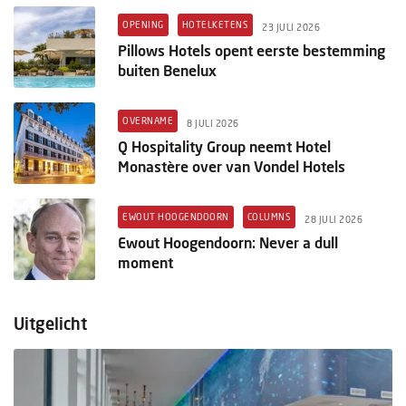
OPENING
HOTELKETENS
23 JULI 2026
Pillows Hotels opent eerste bestemming
buiten Benelux
OVERNAME
8 JULI 2026
Q Hospitality Group neemt Hotel
Monastère over van Vondel Hotels
EWOUT HOOGENDOORN
COLUMNS
28 JULI 2026
Ewout Hoogendoorn: Never a dull
moment
Uitgelicht