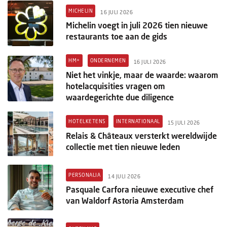
MICHELIN
16 JULI 2026
Michelin voegt in juli 2026 tien nieuwe
restaurants toe aan de gids
HM+
ONDERNEMEN
16 JULI 2026
Niet het vinkje, maar de waarde: waarom
hotelacquisities vragen om
waardegerichte due diligence
HOTELKETENS
INTERNATIONAAL
15 JULI 2026
Relais & Châteaux versterkt wereldwijde
collectie met tien nieuwe leden
PERSONALIA
14 JULI 2026
Pasquale Carfora nieuwe executive chef
van Waldorf Astoria Amsterdam