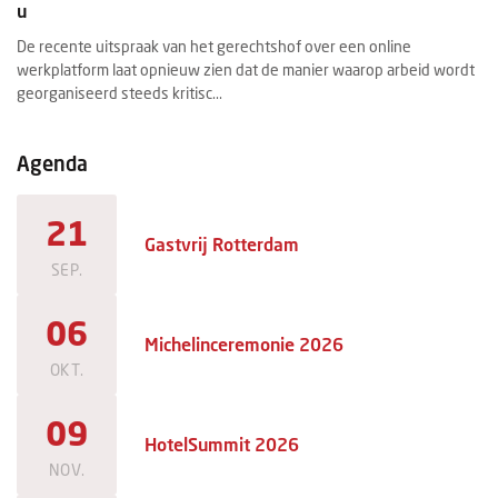
u
ex
De recente uitspraak van het gerechtshof over een online
Ee
werkplatform laat opnieuw zien dat de manier waarop arbeid wordt
ee
georganiseerd steeds kritisc...
ma
Agenda
21
Gastvrij Rotterdam
SEP.
06
Michelinceremonie 2026
OKT.
09
HotelSummit 2026
NOV.