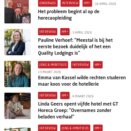
ONDERWIJS
INTERVIEW
HM+
16 APRIL 2026
Het probleem begint al op de
horecaopleiding
INTERVIEW
HM+
3 APRIL 2026
Pauline Verhoef: "Meestal is bij het
eerste bezoek duidelijk of het een
Quality Lodgings is"
JONG & AMBITIEUS
INTERVIEW
HM+
13 MAART 2026
Emma van Kassel wilde rechten studeren
maar koos voor de hotellerie
INTERVIEW
HM+
6 MAART 2026
Linda Geers opent vijfde hotel met GT
Horeca Groep: “Overnames zonder
beladen verhaal”
INTERVIEW
JONG & AMBITIEUS
HM+