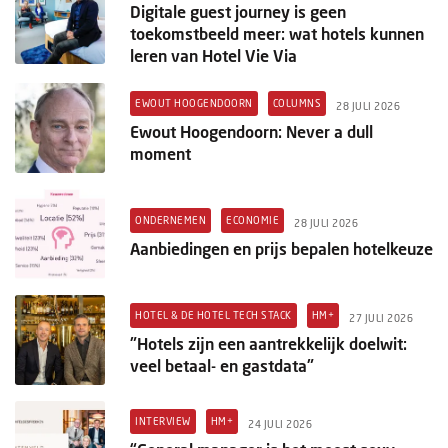
Digitale guest journey is geen
toekomstbeeld meer: wat hotels kunnen
leren van Hotel Vie Via
EWOUT HOOGENDOORN
COLUMNS
28 JULI 2026
Ewout Hoogendoorn: Never a dull
moment
ONDERNEMEN
ECONOMIE
28 JULI 2026
Aanbiedingen en prijs bepalen hotelkeuze
HOTEL & DE HOTEL TECH STACK
HM+
27 JULI 2026
"Hotels zijn een aantrekkelijk doelwit:
veel betaal- en gastdata"
INTERVIEW
HM+
24 JULI 2026