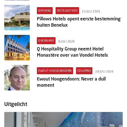
OPENING
HOTELKETENS
23 JULI 2026
Pillows Hotels opent eerste bestemming
buiten Benelux
OVERNAME
8 JULI 2026
Q Hospitality Group neemt Hotel
Monastère over van Vondel Hotels
EWOUT HOOGENDOORN
COLUMNS
28 JULI 2026
Ewout Hoogendoorn: Never a dull
moment
Uitgelicht