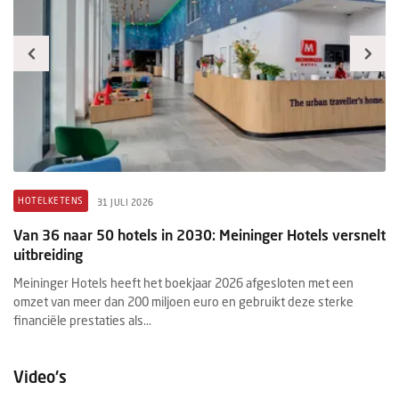
HOTELKETENS
B
31 JULI 2026
Van 36 naar 50 hotels in 2030: Meininger Hotels versnelt
H
uitbreiding
me
Meininger Hotels heeft het boekjaar 2026 afgesloten met een
De
r
omzet van meer dan 200 miljoen euro en gebruikt deze sterke
Wa
financiële prestaties als...
be
Video's