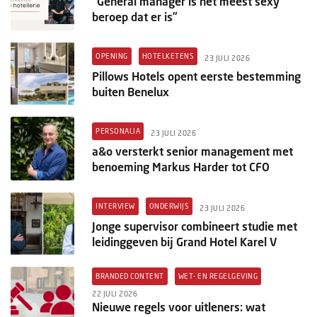
“General manager is het meest sexy
beroep dat er is”
OPENING
HOTELKETENS
23 JULI 2026
Pillows Hotels opent eerste bestemming
buiten Benelux
PERSONALIA
23 JULI 2026
a&o versterkt senior management met
benoeming Markus Harder tot CFO
INTERVIEW
ONDERWIJS
23 JULI 2026
Jonge supervisor combineert studie met
leidinggeven bij Grand Hotel Karel V
BRANDED CONTENT
WET- EN REGELGEVING
22 JULI 2026
Nieuwe regels voor uitleners: wat