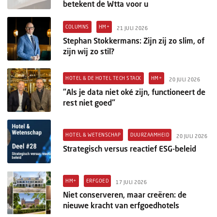
betekent de Wtta voor u
COLUMNS
HM+
21 JULI 2026
Stephan Stokkermans: Zijn zij zo slim, of
zijn wij zo stil?
HOTEL & DE HOTEL TECH STACK
HM+
20 JULI 2026
"Als je data niet oké zijn, functioneert de
rest niet goed"
HOTEL & WETENSCHAP
DUURZAAMHEID
20 JULI 2026
Strategisch versus reactief ESG-beleid
HM+
ERFGOED
17 JULI 2026
Niet conserveren, maar creëren: de
nieuwe kracht van erfgoedhotels