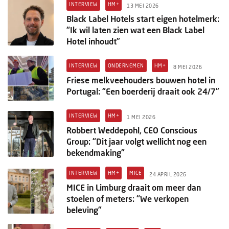
Columns
INTERVIEW
HM+
13 MEI 2026
Black Label Hotels start eigen hotelmerk:
Michelin
“Ik wil laten zien wat een Black Label
Hotel inhoudt”
Nieuwe hotels
INTERVIEW
ONDERNEMEN
HM+
8 MEI 2026
Personalia
Friese melkveehouders bouwen hotel in
Portugal: “Een boerderij draait ook 24/7”
HotelSummit
INTERVIEW
HM+
1 MEI 2026
Robbert Weddepohl, CEO Conscious
Group: “Dit jaar volgt wellicht nog een
bekendmaking”
INTERVIEW
HM+
MICE
24 APRIL 2026
MICE in Limburg draait om meer dan
stoelen of meters: “We verkopen
beleving”