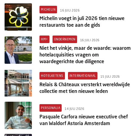
MICHELIN
16 JULI 2026
Michelin voegt in juli 2026 tien nieuwe
restaurants toe aan de gids
HM+
ONDERNEMEN
16 JULI 2026
Niet het vinkje, maar de waarde: waarom
hotelacquisities vragen om
waardegerichte due diligence
HOTELKETENS
INTERNATIONAAL
15 JULI 2026
Relais & Châteaux versterkt wereldwijde
collectie met tien nieuwe leden
PERSONALIA
14 JULI 2026
Pasquale Carfora nieuwe executive chef
van Waldorf Astoria Amsterdam