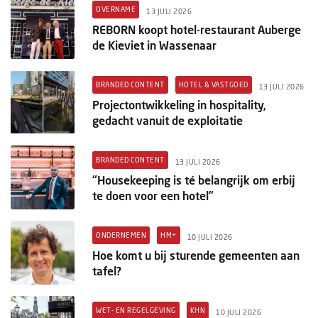
OVERNAME
13 JULI 2026
REBORN koopt hotel-restaurant Auberge
de Kieviet in Wassenaar
BRANDED CONTENT
HOTEL & VASTGOED
13 JULI 2026
Projectontwikkeling in hospitality,
gedacht vanuit de exploitatie
BRANDED CONTENT
13 JULI 2026
“Housekeeping is té belangrijk om erbij
te doen voor een hotel”
ONDERNEMEN
HM+
10 JULI 2026
Hoe komt u bij sturende gemeenten aan
tafel?
WET- EN REGELGEVING
KHN
10 JULI 2026