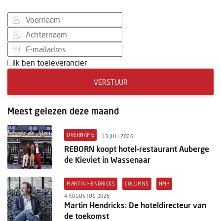
Ik ben toeleverancier
VERSTUUR
Meest gelezen deze maand
OVERNAME
13 JULI 2026
REBORN koopt hotel-restaurant Auberge
de Kieviet in Wassenaar
MARTIN HENDRICKS
COLUMNS
HM+
4 AUGUSTUS 2026
Martin Hendricks: De hoteldirecteur van
de toekomst