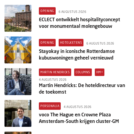
OPENING
6 AUGUSTUS 2026
ECLECT ontwikkelt hospitalityconcept
voor monumentaal molengebouw
OPENING
HOTELKETENS
6 AUGUSTUS 2026
Stayokay in iconische Rotterdamse
kubuswoningen geheel vernieuwd
MARTIN HENDRICKS
COLUMNS
HM+
4 AUGUSTUS 2026
Martin Hendricks: De hoteldirecteur van
de toekomst
PERSONALIA
4 AUGUSTUS 2026
voco The Hague en Crowne Plaza
Amsterdam-South krijgen cluster-GM