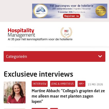
Categorieën
Exclusieve interviews
Exclusieve interviews
Hotelovernames
INTERVIEW
JONG & AMBITIEUS
HM+
15 MEI 2026
HM+
Martine Abbach: “Collega’s grapten dat ze
me alleen maar met planten zagen
Jong & Ambitieus
lopen”