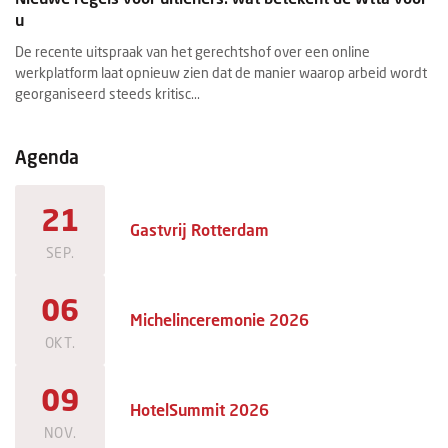
u
ex
De recente uitspraak van het gerechtshof over een online
Ee
werkplatform laat opnieuw zien dat de manier waarop arbeid wordt
ee
georganiseerd steeds kritisc...
ma
Agenda
21
Gastvrij Rotterdam
SEP.
06
Michelinceremonie 2026
OKT.
09
HotelSummit 2026
NOV.