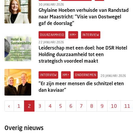
30 JANUARI 2026
Ghylaine Hoeben verhuisde van Randstad
naar Maastricht: “Visie van Oostwegel
gaf de doorslag"
DUURZAAMHEID
HM+
INTERVIEW
22 JANUARI 2026
Leiderschap met een doel: hoe DSR Hotel
Holding duurzaamheid tot een
strategisch voordeel maakt
INTERVIEW
HM+
ONDERNEMEN
20 JANUARI 2026
“Er zijn meer mensen die schnitzel eten
dan kaviaar”
‹
1
2
3
4
5
6
7
8
9
10
11
Overig nieuws