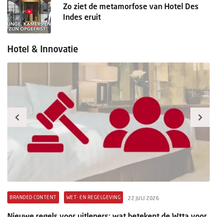
Zo ziet de metamorfose van Hotel Des
Indes eruit
Hotel & Innovatie
BRANDED CONTENT
WET- EN REGELGEVING
B
22 JULI 2026
t
Nieuwe regels voor uitleners: wat betekent de Wtta voor
Pr