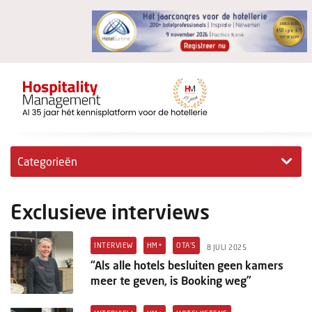
Categorieën
Exclusieve interviews
Exclusieve interviews
Hotelovernames
INTERVIEW
HM+
OTA'S
8 JULI 2025
HM+
“Als alle hotels besluiten geen kamers
meer te geven, is Booking weg”
Jong & Ambitieus