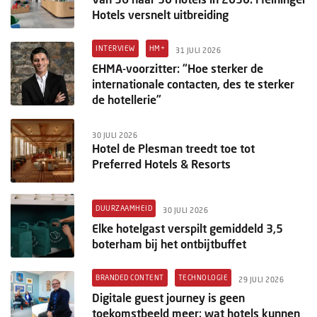
Hotels versnelt uitbreiding
INTERVIEW
HM+
31 JULI 2026
EHMA-voorzitter: “Hoe sterker de
internationale contacten, des te sterker
de hotellerie”
30 JULI 2026
Hotel de Plesman treedt toe tot
Preferred Hotels & Resorts
DUURZAAMHEID
30 JULI 2026
Elke hotelgast verspilt gemiddeld 3,5
boterham bij het ontbijtbuffet
BRANDED CONTENT
TECHNOLOGIE
29 JULI 2026
Digitale guest journey is geen
toekomstbeeld meer: wat hotels kunnen