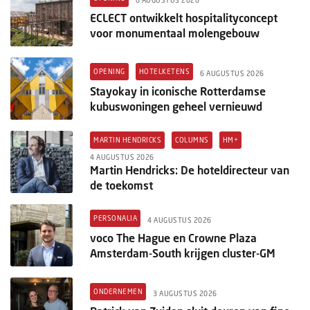
ECLECT ontwikkelt hospitalityconcept
voor monumentaal molengebouw
OPENING
HOTELKETENS
6 AUGUSTUS 2026
Stayokay in iconische Rotterdamse
kubuswoningen geheel vernieuwd
MARTIN HENDRICKS
COLUMNS
HM+
4 AUGUSTUS 2026
Martin Hendricks: De hoteldirecteur van
de toekomst
PERSONALIA
4 AUGUSTUS 2026
voco The Hague en Crowne Plaza
Amsterdam-South krijgen cluster-GM
ONDERNEMEN
3 AUGUSTUS 2026