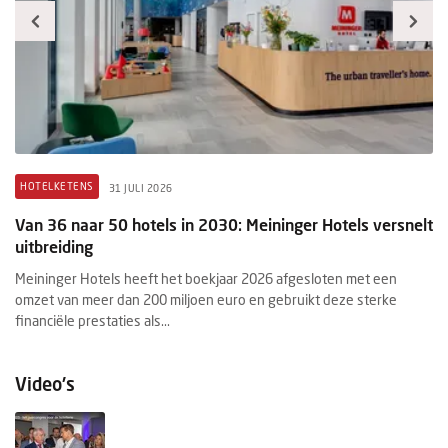
HOTELKETENS
B
31 JULI 2026
Van 36 naar 50 hotels in 2030: Meininger Hotels versnelt
H
uitbreiding
me
Meininger Hotels heeft het boekjaar 2026 afgesloten met een
De
r
omzet van meer dan 200 miljoen euro en gebruikt deze sterke
Wa
financiële prestaties als...
be
Video's