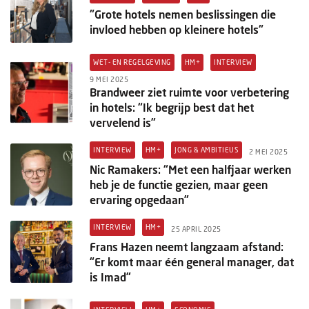
"Grote hotels nemen beslissingen die
invloed hebben op kleinere hotels"
WET- EN REGELGEVING
HM+
INTERVIEW
9 MEI 2025
Brandweer ziet ruimte voor verbetering
in hotels: “Ik begrijp best dat het
vervelend is”
INTERVIEW
HM+
JONG & AMBITIEUS
2 MEI 2025
Nic Ramakers: “Met een halfjaar werken
heb je de functie gezien, maar geen
ervaring opgedaan”
INTERVIEW
HM+
25 APRIL 2025
Frans Hazen neemt langzaam afstand:
“Er komt maar één general manager, dat
is Imad”