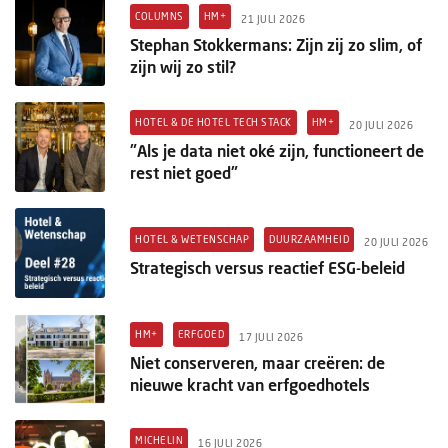
COLUMNS
HM+
21 JULI 2026
Stephan Stokkermans: Zijn zij zo slim, of
zijn wij zo stil?
HOTEL & DE HOTEL TECH STACK
HM+
20 JULI 2026
"Als je data niet oké zijn, functioneert de
rest niet goed"
HOTEL & WETENSCHAP
DUURZAAMHEID
20 JULI 2026
Strategisch versus reactief ESG-beleid
HM+
ERFGOED
17 JULI 2026
Niet conserveren, maar creëren: de
nieuwe kracht van erfgoedhotels
MICHELIN
16 JULI 2026