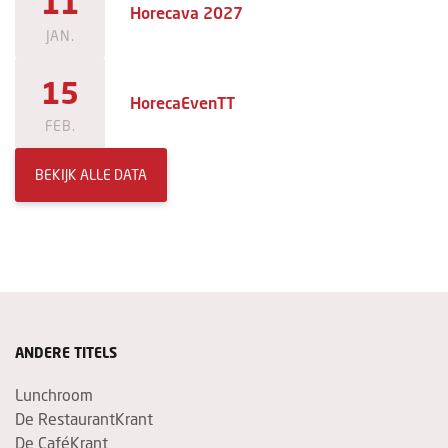
11
Horecava 2027
JAN.
15
HorecaEvenTT
FEB.
BEKIJK ALLE DATA
ANDERE TITELS
Lunchroom
De RestaurantKrant
De CaféKrant