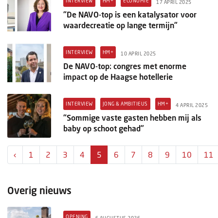
INTERVIEW
HM+
ECONOMIE
17 APRIL 2025
“De NAVO-top is een katalysator voor
waardecreatie op lange termijn”
INTERVIEW
HM+
10 APRIL 2025
De NAVO-top: congres met enorme
impact op de Haagse hotellerie
INTERVIEW
JONG & AMBITIEUS
HM+
4 APRIL 2025
“Sommige vaste gasten hebben mij als
baby op schoot gehad”
‹
1
2
3
4
5
6
7
8
9
10
11
Overig nieuws
OPENING
6 AUGUSTUS 2026