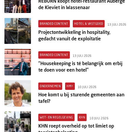
REBORN koopt hotel-restaurant Auberge
de Kieviet in Wassenaar
BRANDED CONTENT
HOTEL & VASTGOED
13 JULI 2026
Projectontwikkeling in hospitality,
gedacht vanuit de exploitatie
BRANDED CONTENT
13 JULI 2026
“Housekeeping is té belangrijk om erbij
te doen voor een hotel”
ONDERNEMEN
HM+
10 JULI 2026
Hoe komt u bij sturende gemeenten aan
tafel?
WET- EN REGELGEVING
KHN
10 JULI 2026
KHN roept overheid op tot limiet op