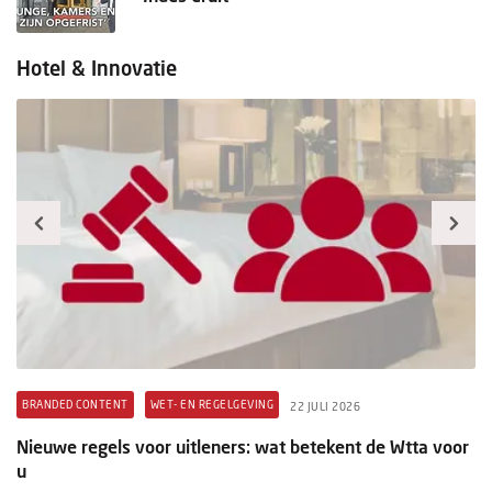
Hotel & Innovatie
BRANDED CONTENT
WET- EN REGELGEVING
B
22 JULI 2026
t
Nieuwe regels voor uitleners: wat betekent de Wtta voor
Pr
u
ex