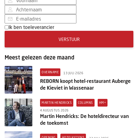
Ik ben toeleverancier
VERSTUUR
Meest gelezen deze maand
OVERNAME
13 JULI 2026
REBORN koopt hotel-restaurant Auberge
de Kieviet in Wassenaar
MARTIN HENDRICKS
COLUMNS
HM+
4 AUGUSTUS 2026
Martin Hendricks: De hoteldirecteur van
de toekomst
OPENING
HOTELKETENS