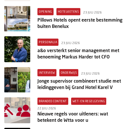
OPENING
HOTELKETENS
23 JULI 2026
Pillows Hotels opent eerste bestemming
buiten Benelux
PERSONALIA
23 JULI 2026
a&o versterkt senior management met
benoeming Markus Harder tot CFO
INTERVIEW
ONDERWIJS
23 JULI 2026
Jonge supervisor combineert studie met
leidinggeven bij Grand Hotel Karel V
BRANDED CONTENT
WET- EN REGELGEVING
22 JULI 2026
Nieuwe regels voor uitleners: wat
betekent de Wtta voor u