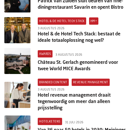
Patrick van Zuiden sluit deuren van fine-
diningrestaurant Savarin en opent Bistro
HOTEL & DE HOTEL TECH STACK
HM+
3 AUGUSTUS 2026
Hotel & de Hotel Tech Stack: bestaat de
ideale totaaloplossing nog wel?
AWARDS
3 AUGUSTUS 2026
Château St. Gerlach genomineerd voor
twee World MICE Awards
BRANDED CONTENT
REVENUE MANAGEMENT
3 AUGUSTUS 2026
Hotel revenue management draait
tegenwoordig om meer dan alleen
prijsstelling
HOTELKETENS
31 JULI 2026
Van 36 naar 50 hotels in 2030: Meininger