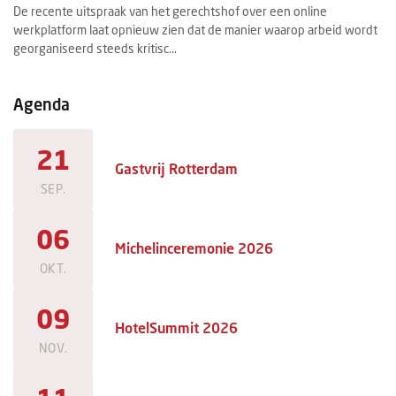
De recente uitspraak van het gerechtshof over een online
Ee
werkplatform laat opnieuw zien dat de manier waarop arbeid wordt
ee
georganiseerd steeds kritisc...
ma
Agenda
21
Gastvrij Rotterdam
SEP.
06
Michelinceremonie 2026
OKT.
09
HotelSummit 2026
NOV.