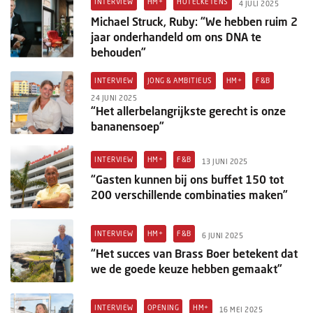
INTERVIEW
HM+
HOTELKETENS
Columns
4 JULI 2025
Michael Struck, Ruby: “We hebben ruim 2
Michelin
jaar onderhandeld om ons DNA te
behouden”
Nieuwe hotels
INTERVIEW
JONG & AMBITIEUS
HM+
F&B
Personalia
24 JUNI 2025
“Het allerbelangrijkste gerecht is onze
bananensoep”
HotelSummit
INTERVIEW
HM+
F&B
13 JUNI 2025
“Gasten kunnen bij ons buffet 150 tot
200 verschillende combinaties maken”
INTERVIEW
HM+
F&B
6 JUNI 2025
“Het succes van Brass Boer betekent dat
we de goede keuze hebben gemaakt”
INTERVIEW
OPENING
HM+
16 MEI 2025