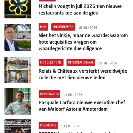
Michelin voegt in juli 2026 tien nieuwe
restaurants toe aan de gids
HM+
ONDERNEMEN
16 JULI 2026
Niet het vinkje, maar de waarde: waarom
hotelacquisities vragen om
waardegerichte due diligence
HOTELKETENS
INTERNATIONAAL
15 JULI 2026
Relais & Châteaux versterkt wereldwijde
collectie met tien nieuwe leden
PERSONALIA
14 JULI 2026
Pasquale Carfora nieuwe executive chef
van Waldorf Astoria Amsterdam
OVERNAME
13 JULI 2026