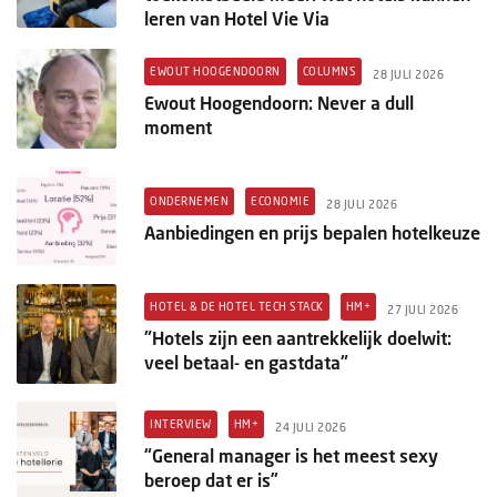
leren van Hotel Vie Via
EWOUT HOOGENDOORN
COLUMNS
28 JULI 2026
Ewout Hoogendoorn: Never a dull
moment
ONDERNEMEN
ECONOMIE
28 JULI 2026
Aanbiedingen en prijs bepalen hotelkeuze
HOTEL & DE HOTEL TECH STACK
HM+
27 JULI 2026
"Hotels zijn een aantrekkelijk doelwit:
veel betaal- en gastdata"
INTERVIEW
HM+
24 JULI 2026
“General manager is het meest sexy
beroep dat er is”