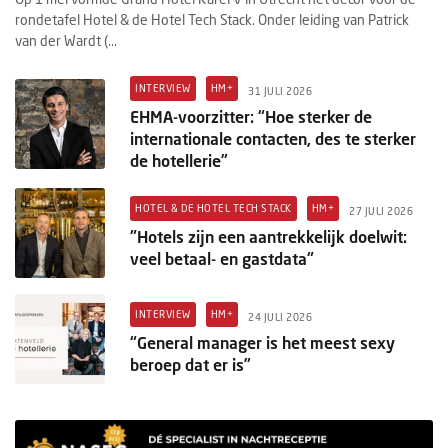
rondetafel Hotel & de Hotel Tech Stack. Onder leiding van Patrick
van der Wardt (...
INTERVIEW
HM+
31 JULI 2026
EHMA-voorzitter: “Hoe sterker de
internationale contacten, des te sterker
de hotellerie”
HOTEL & DE HOTEL TECH STACK
HM+
27 JULI 2026
"Hotels zijn een aantrekkelijk doelwit:
veel betaal- en gastdata"
INTERVIEW
HM+
24 JULI 2026
“General manager is het meest sexy
beroep dat er is”