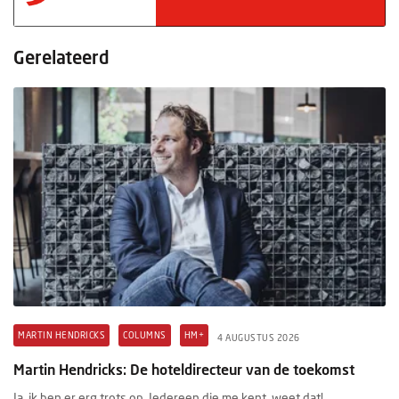
Gerelateerd
MARTIN HENDRICKS
COLUMNS
HM+
4 AUGUSTUS 2026
Martin Hendricks: De hoteldirecteur van de toekomst
Ja, ik ben er erg trots op. Iedereen die me kent, weet dat!