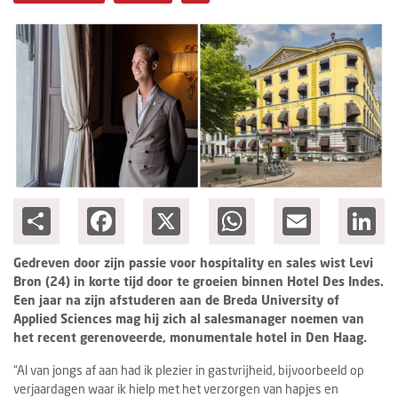
Columns
Michelin
Nieuwe hotels
Personalia
HotelSummit
Share
Facebook
X
WhatsApp
Email
Lin
Gedreven door zijn passie voor hospitality en sales wist Levi
Bron (24) in korte tijd door te groeien binnen Hotel Des Indes.
Een jaar na zijn afstuderen aan de Breda University of
Applied Sciences mag hij zich al salesmanager noemen van
het recent gerenoveerde, monumentale hotel in Den Haag.
“Al van jongs af aan had ik plezier in gastvrijheid, bijvoorbeeld op
verjaardagen waar ik hielp met het verzorgen van hapjes en