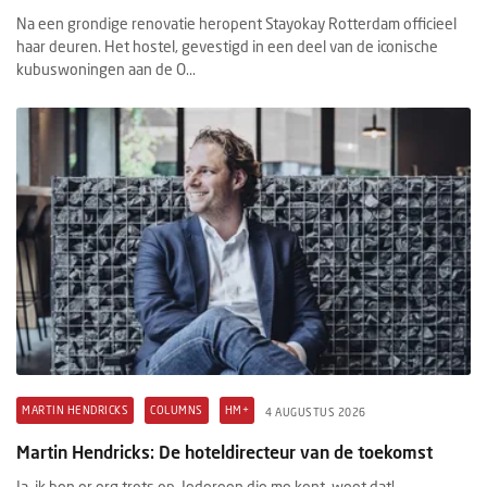
Na een grondige renovatie heropent Stayokay Rotterdam officieel
haar deuren. Het hostel, gevestigd in een deel van de iconische
kubuswoningen aan de O...
MARTIN HENDRICKS
COLUMNS
HM+
4 AUGUSTUS 2026
Martin Hendricks: De hoteldirecteur van de toekomst
Ja, ik ben er erg trots op. Iedereen die me kent, weet dat!