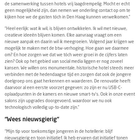
de samenwerking tussen hotels vrij laagdrempelig. Mocht er echt
geen mogelijkheid zijn, dan nemen we onderling contact op om te
kijken hoe we de gasten tóch in Den Haag kunnen verwelkomen.”
“Heel eerlijk: wat ik wil, is blijven ontwikkelen. Ik wil met nieuwe,
creatieve ideeën blijven komen. Elke aanvraag vraagt om een
nieuwe aanpak en daarin wil ik meegroeien. Volgend jaar krijgen we
mogelijk te maken met de btw-verhoging. Hoe gaan we daarmee
om? En hoe zorgen we dat we tóch weer groei in de cijfers laten
zien? Ook op het gebied van social media liggen er nog zoveel
kansen. We willen ons monumentale, historische hotel steeds meer
verbinden met de hedendaagse tijd en zorgen dat ook de jongere
doelgroep ons gaat herkennen en waarderen. De renovatie heeft
daarvoor al een eerste voorzet gegeven: zo zijn er nu USB-C-
oplaadpunten in de kamers en nieuwe smart-tv’s. Ook in onze event
salons zijn upgrades doorgevoerd, waardoor we nu ook
technologisch volledig up-to-date zijn.”
“Wees nieuwsgierig”
“Mijn tip voor toekomstige jongeren in de hotellerie: blijf
nieuwsgierig en toon initiatief. Ik heb ervaren dat initiatief tonen