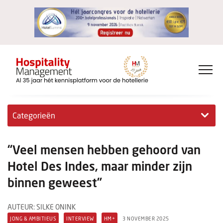
Categorieën
Exclusieve interviews
“Veel mensen hebben gehoord van
Hotelovernames
Hotel Des Indes, maar minder zijn
binnen geweest”
HM+
Jong & Ambitieus
AUTEUR: SILKE ONINK
JONG & AMBITIEUS
INTERVIEW
HM+
3 NOVEMBER 2025