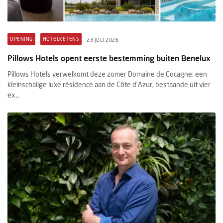
OPENING
HOTELKETENS
23 JULI 2026
Pillows Hotels opent eerste bestemming buiten Benelux
Pillows Hotels verwelkomt deze zomer Domaine de Cocagne: een
kleinschalige luxe résidence aan de Côte d’Azur, bestaande uit vier
ex...