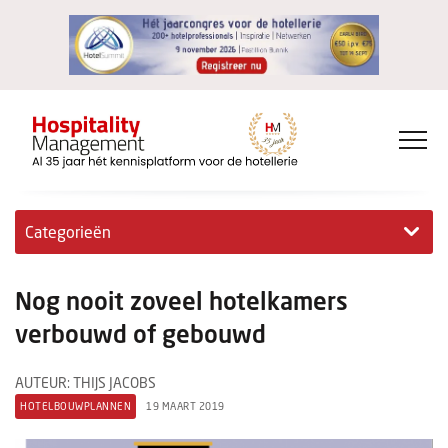
Categorieën
Exclusieve interviews
Nog nooit zoveel hotelkamers
Hotelovernames
verbouwd of gebouwd
HM+
AUTEUR: THIJS JACOBS
HOTELBOUWPLANNEN
19 MAART 2019
Jong & Ambitieus