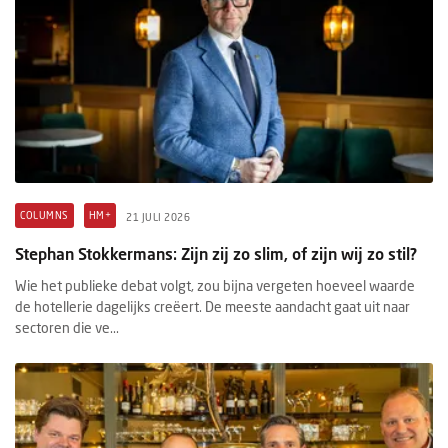
COLUMNS
HM+
21 JULI 2026
Stephan Stokkermans: Zijn zij zo slim, of zijn wij zo stil?
Wie het publieke debat volgt, zou bijna vergeten hoeveel waarde
de hotellerie dagelijks creëert. De meeste aandacht gaat uit naar
sectoren die ve...