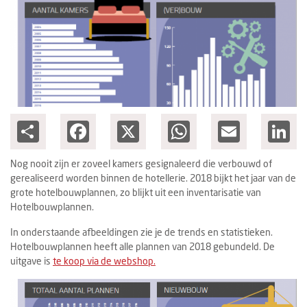
Columns
Michelin
Nieuwe hotels
Personalia
Share
Facebook
X
WhatsApp
Email
Lin
HotelSummit
Nog nooit zijn er zoveel kamers gesignaleerd die verbouwd of
gerealiseerd worden binnen de hotellerie. 2018 bijkt het jaar van de
grote hotelbouwplannen, zo blijkt uit een inventarisatie van
Hotelbouwplannen.
In onderstaande afbeeldingen zie je de trends en statistieken.
Hotelbouwplannen heeft alle plannen van 2018 gebundeld. De
uitgave is
te koop via de webshop.