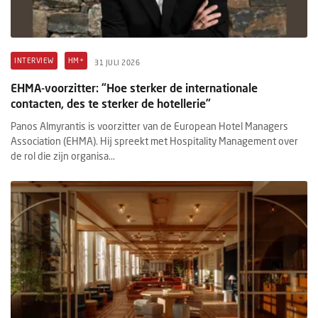
INTERVIEW
HM+
31 JULI 2026
EHMA-voorzitter: “Hoe sterker de internationale
contacten, des te sterker de hotellerie”
Panos Almyrantis is voorzitter van de European Hotel Managers
Association (EHMA). Hij spreekt met Hospitality Management over
de rol die zijn organisa...