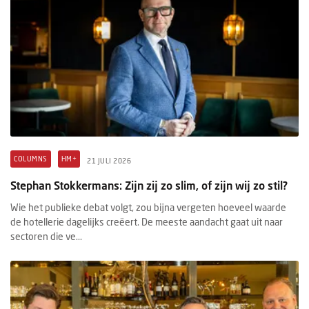
COLUMNS
HM+
21 JULI 2026
Stephan Stokkermans: Zijn zij zo slim, of zijn wij zo stil?
Wie het publieke debat volgt, zou bijna vergeten hoeveel waarde
de hotellerie dagelijks creëert. De meeste aandacht gaat uit naar
sectoren die ve...