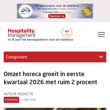
Categorieën
Exclusieve interviews
Omzet horeca groeit in eerste
Hotelovernames
kwartaal 2026 met ruim 2 procent
HM+
AUTEUR: REDACTIE
ECONOMIE
1 JUNI 2026
Jong & Ambitieus