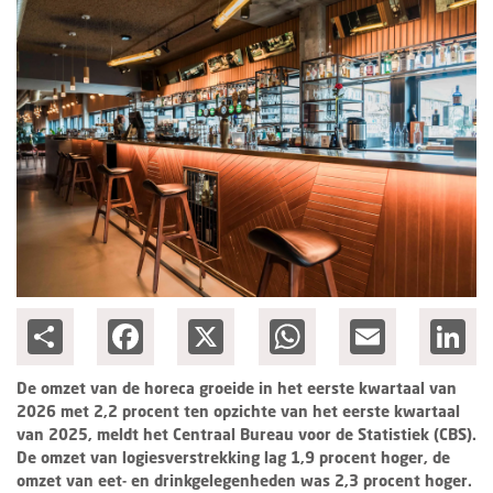
Columns
Michelin
Nieuwe hotels
Personalia
HotelSummit
Share
Facebook
X
WhatsApp
Email
Lin
De omzet van de horeca groeide in het eerste kwartaal van
2026 met 2,2 procent ten opzichte van het eerste kwartaal
van 2025, meldt het Centraal Bureau voor de Statistiek (CBS).
De omzet van logiesverstrekking lag 1,9 procent hoger, de
omzet van eet- en drinkgelegenheden was 2,3 procent hoger.