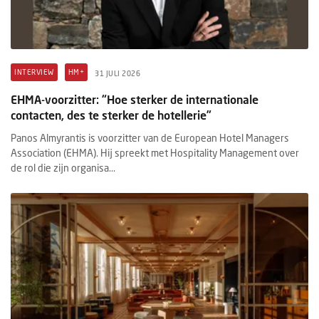
INTERVIEW
HM+
31 JULI 2026
EHMA-voorzitter: “Hoe sterker de internationale
contacten, des te sterker de hotellerie”
Panos Almyrantis is voorzitter van de European Hotel Managers
Association (EHMA). Hij spreekt met Hospitality Management over
de rol die zijn organisa...