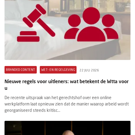
BRANDED CONTENT
WET- EN REGELGEVING
22 JULI 2026
Nieuwe regels voor uitleners: wat betekent de Wtta voor
u
De recente uitspraak van het gerechtshof over een online
werkplatform laat opnieuw zien dat de manier waarop arbeid wordt
georganiseerd steeds kritisc...