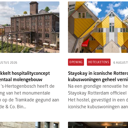
 & DE HOTEL TECH STACK
HM+
BRANDED CONTENT
REVENUE 
STUS 2026
3 AUGUSTUS 2026
 & de Hotel Tech Stack: bestaat de
Hotel revenue manageme
e totaaloplossing nog wel?
tegenwoordig om meer d
prijsstelling
mei vormde Grand Hotel Karel V in
De rol van revenue manag
ht het decor voor de rondetafel Hotel
afgelopen jaren flink ver
Hotel Tech Stack. Onder leiding van
OPENING
HOTELKETENS
USTUS 2026
6 AUGUST
revenue management tra
ck van der Wardt (...
kkelt hospitalityconcept
Stayokay in iconische Rotte
gericht was op het bepalen
ntaal molengebouw
kubuswoningen geheel vern
’s-Hertogenbosch heeft de
Na een grondige renovatie h
ing van het monumentale
Stayokay Rotterdam officieel 
 op de Tramkade gegund aan
Het hostel, gevestigd in een 
e & Co. Bin...
iconische kubuswoningen aan 