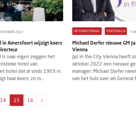
INTERNATIONAAL
PERSONALIA
 OKTOBER 2022
7 O
 in Amersfoort wijzigt koers
Michael Dorfer nieuwe GM Jaz
irecteur
Vienna
 is naar eigen zeggen het
Jaz in the City Vienna heeft s
ristieke hotel van
oktober 2022 een nieuwe ge
et hotel dat al sinds 1903 in
manager: Michael Dorfer neem
zigt haar koers, zo m...
van het huis over als General 
14
15
16
›