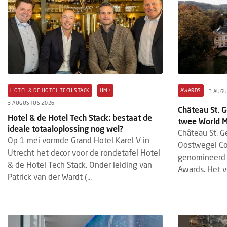
HOTEL & DE HOTEL TECH STACK
HM+
AWARDS
3 AUG
3 AUGUSTUS 2026
Château St. 
Hotel & de Hotel Tech Stack: bestaat de
twee World 
ideale totaaloplossing nog wel?
Château St. G
Op 1 mei vormde Grand Hotel Karel V in
Oostwegel Coll
Utrecht het decor voor de rondetafel Hotel
genomineerd 
& de Hotel Tech Stack. Onder leiding van
Awards. Het vi
Patrick van der Wardt (...