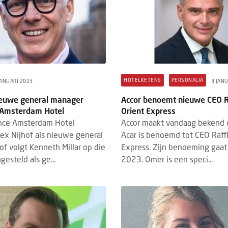
HOTELKETENS
PERSONALIA
JANUARI 2023
3 JAN
ieuwe general manager
Accor benoemt nieuwe CEO R
 Amsterdam Hotel
Orient Express
nce Amsterdam Hotel
Accor maakt vandaag bekend
x Nijhof als nieuwe general
Acar is benoemd tot CEO Raff
of volgt Kenneth Millar op die
Express. Zijn benoeming gaat
gesteld als ge...
2023. Omer is een speci...