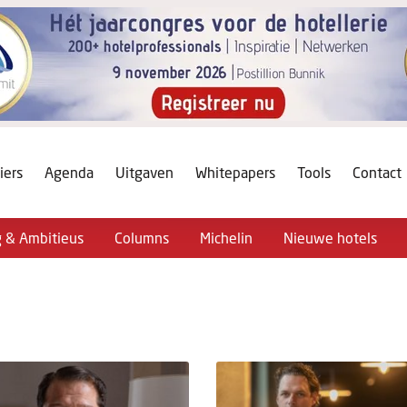
iers
Agenda
Uitgaven
Whitepapers
Tools
Contact
g & Ambitieus
Columns
Michelin
Nieuwe hotels