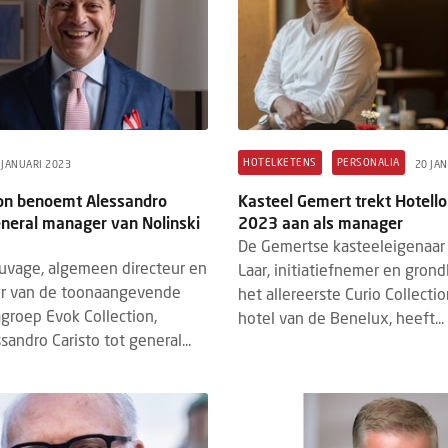
HOTELKETENS
PERSONALIA
 JANUARI 2023
20 JA
ion benoemt Alessandro
Kasteel Gemert trekt Hotello
eneral manager van Nolinski
2023 aan als manager
De Gemertse kasteeleigenaar
vage, algemeen directeur en
Laar, initiatiefnemer en gron
r van de toonaangevende
het allereerste Curio Collecti
groep Evok Collection,
hotel van de Benelux, heeft...
andro Caristo tot general...