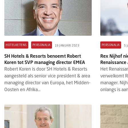
HOTELKETENS
PERSONALIA
PERSONALIA
19 JANUARI 2023
5 
SH Hotels & Resorts benoemt Robert
Rex Nijhof n
Koren tot SVP managing director EMEA
Renaissance
Robert Koren is door SH Hotels & Resorts
Het Renaissa
aangesteld als senior vice president & area
verwelkomt Re
managing director van Europa, het Midden-
manager. Nijh
Oosten en Afrika...
onlangs is aan