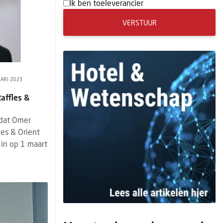
Ik ben toeleverancier
VERSTUUR
UARI 2023
affles &
 dat Omer
les & Orient
 in op 1 maart