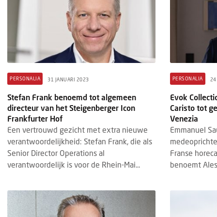
PERSONALIA
PERSONALIA
31 JANUARI 2023
24
Stefan Frank benoemd tot algemeen
Evok Collect
directeur van het Steigenberger Icon
Caristo tot g
Frankfurter Hof
Venezia
Een vertrouwd gezicht met extra nieuwe
Emmanuel Sau
verantwoordelijkheid: Stefan Frank, die als
medeoprichte
Senior Director Operations al
Franse horeca
verantwoordelijk is voor de Rhein-Mai...
benoemt Aless