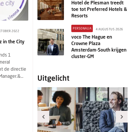
Hotel de Plesman treedt
toe tot Preferred Hotels &
Resorts
PERSONALIA
4 AUGUSTUS 2026
KTOBER 2022
voco The Hague en
 in the City
Crowne Plaza
Amsterdam-South krijgen
inds 1
cluster-GM
neral
t de directie
Manager.&...
Uitgelicht