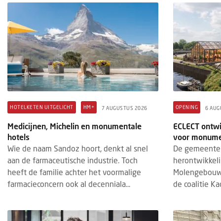
OPENING
HOTELKETENS
HOTEL
6 AUGUSTUS 2026
3 AUGU
Stayokay in iconische Rotterdamse
Hotel
kubuswoningen geheel vernieuwd
ideal
Na een grondige renovatie heropent
Op 1 
Stayokay Rotterdam officieel haar deuren.
Utrec
Het hostel, gevestigd in een deel van de
& de 
HOTELKETEN UITGELICHT
HM+
OPENING
7 AUGUSTUS 2026
6 AUG
iconische kubuswoningen aan de O...
Patri
Medicijnen, Michelin en monumentale
ECLECT ontwi
hotels
voor monume
Wie de naam Sandoz hoort, denkt al snel
De gemeente 
aan de farmaceutische industrie. Toch
herontwikkel
heeft de familie achter het voormalige
Molengebouw
farmacieconcern ook al decenniala...
de coalitie Kad