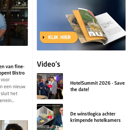
Video's
en van fine-
opent Bistro
 voor
HotelSummit 2026 - Save
en een nieuw
the date!
sluit het
rrein...
De winstlogica achter
krimpende hotelkamers