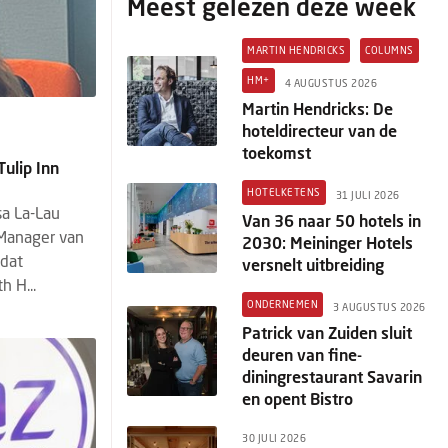
Meest gelezen deze week
MARTIN HENDRICKS
COLUMNS
HM+
4 AUGUSTUS 2026
Martin Hendricks: De
hoteldirecteur van de
toekomst
ulip Inn
HOTELKETENS
31 JULI 2026
sa La-Lau
Van 36 naar 50 hotels in
 Manager van
2030: Meininger Hotels
 dat
versnelt uitbreiding
h H...
ONDERNEMEN
3 AUGUSTUS 2026
Patrick van Zuiden sluit
deuren van fine-
diningrestaurant Savarin
en opent Bistro
30 JULI 2026