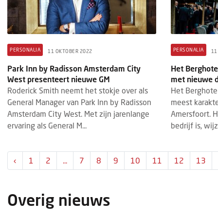
PERSONALIA
PERSONALIA
11 OKTOBER 2022
11
Park Inn by Radisson Amsterdam City
Het Berghotel
West presenteert nieuwe GM
met nieuwe d
Roderick Smith neemt het stokje over als
Het Berghotel
General Manager van Park Inn by Radisson
meest karakte
Amsterdam City West. Met zijn jarenlange
Amersfoort. H
ervaring als General M...
bedrijf is, wij
‹
1
2
...
7
8
9
10
11
12
13
Overig nieuws