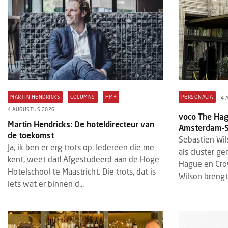
MARTIN HENDRICKS
COLUMNS
HM+
PERSONALIA
4 
4 AUGUSTUS 2026
voco The Hag
Martin Hendricks: De hoteldirecteur van
Amsterdam-So
de toekomst
Sebastien Wil
Ja, ik ben er erg trots op. Iedereen die me
als cluster g
kent, weet dat! Afgestudeerd aan de Hoge
Hague en Cro
Hotelschool te Maastricht. Die trots, dat is
Wilson brengt 
iets wat er binnen d...