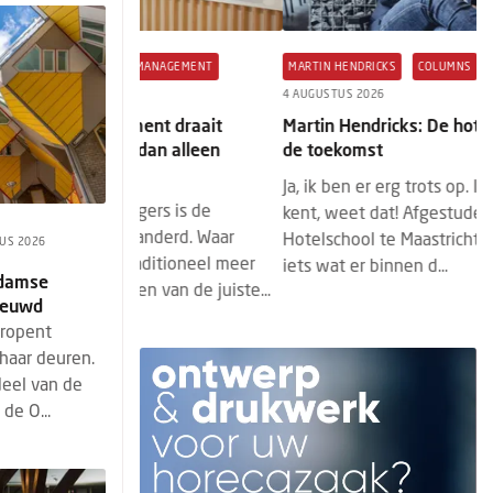
MANAGEMENT
MARTIN HENDRICKS
COLUMNS
HM+
H
4 AUGUSTUS 2026
M
nt draait
Martin Hendricks: De hoteldirecteur van
ho
an alleen
de toekomst
Wi
Ja, ik ben er erg trots op. Iedereen die me
aa
ers is de
kent, weet dat! Afgestudeerd aan de Hoge
he
anderd. Waar
Hotelschool te Maastricht. Die trots, dat is
US 2026
fa
ditioneel meer
iets wat er binnen d...
rdamse
 van de juiste...
ieuwd
eropent
haar deuren.
deel van de
de O...