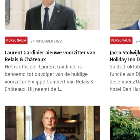
PERSONALIA
PERSONALIA
24 NOVEMBER 2022
9 
Laurent Gardinier nieuwe voorzitter van
Jacco Stolwij
Relais & Châteaux
Holiday Inn 
Het is officieel: Laurent Gardinier is
Sinds 1 oktobe
benoemd tot opvolger van de huidige
functie van Di
voorzitter Philippe Gombert van Relais &
december 202
Châteaux. Hij neemt de f...
hotel Den Haa