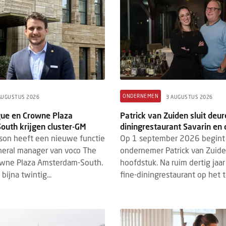
ONDERNEMEN
AUGUSTUS 2026
3 AUGUSTUS 2026
ue en Crowne Plaza
Patrick van Zuiden sluit deur
uth krijgen cluster-GM
diningrestaurant Savarin en 
son heeft een nieuwe functie
Op 1 september 2026 begint
eneral manager van voco The
ondernemer Patrick van Zuid
wne Plaza Amsterdam-South.
hoofdstuk. Na ruim dertig jaar 
bijna twintig...
fine-diningrestaurant op het te