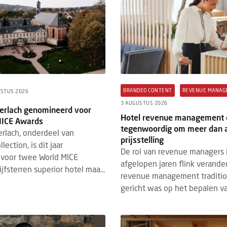
BRANDED CONTENT
REVENUE MANAG
USTUS 2026
3 AUGUSTUS 2026
Gerlach genomineerd voor
Hotel revenue management 
MICE Awards
tegenwoordig om meer dan a
erlach, onderdeel van
prijsstelling
ection, is dit jaar
De rol van revenue managers 
voor twee World MICE
afgelopen jaren flink verande
jfsterren superior hotel maa...
revenue management traditi
gericht was op het bepalen van