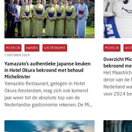
MICHELIN
AWARDS
GASTRONOMIE
MICHELIN
GAS
7 OKTOBER 2024
Overzicht Mic
Yamazato’s authentieke Japanse keuken
bekroond met
in Hotel Okura bekroond met behoud
Het Maastric
Michelinster
decor van de
Yamazato Restaurant, gelegen in Hotel
Nederland wa
Okura Amsterdam, mag zich ook komend
voor 2024 be
jaar weer tot de absolute top van de
Nederlandse gastronomie rekenen. De Mi...