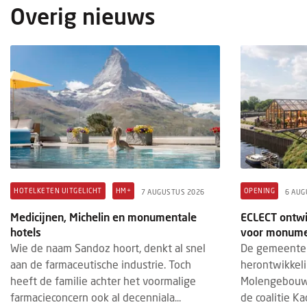
Overig nieuws
OPENING
HOTELKETENS
HOTEL
6 AUGUSTUS 2026
3 AUGU
Stayokay in iconische Rotterdamse
Hotel
kubuswoningen geheel vernieuwd
ideal
Na een grondige renovatie heropent
Op 1 
Stayokay Rotterdam officieel haar deuren.
Utrec
Het hostel, gevestigd in een deel van de
& de 
iconische kubuswoningen aan de O...
Patri
HOTELKETEN UITGELICHT
HM+
OPENING
7 AUGUSTUS 2026
6 AUG
Medicijnen, Michelin en monumentale
ECLECT ontwi
hotels
voor monume
Wie de naam Sandoz hoort, denkt al snel
De gemeente 
aan de farmaceutische industrie. Toch
herontwikkel
heeft de familie achter het voormalige
Molengebouw
farmacieconcern ook al decenniala...
de coalitie Kad