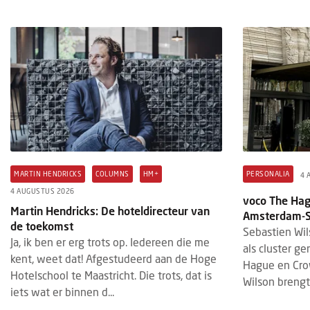
MARTIN HENDRICKS
COLUMNS
HM+
PERSONALIA
4 
4 AUGUSTUS 2026
voco The Hag
Martin Hendricks: De hoteldirecteur van
Amsterdam-So
de toekomst
Sebastien Wil
Ja, ik ben er erg trots op. Iedereen die me
als cluster g
kent, weet dat! Afgestudeerd aan de Hoge
Hague en Cro
Hotelschool te Maastricht. Die trots, dat is
Wilson brengt 
iets wat er binnen d...