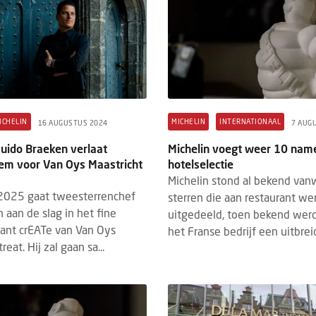
ICHELIN
MICHELIN
INTERNATIONAAL
16 AUGUSTUS 2024
7 AUG
Guido Braeken verlaat
Michelin voegt weer 10 nam
em voor Van Oys Maastricht
hotelselectie
Michelin stond al bekend va
 2025 gaat tweesterrenchef
sterren die aan restaurant w
 aan de slag in het fine
uitgedeeld, toen bekend wer
rant crEATe van Van Oys
het Franse bedrijf een uitbreid
eat. Hij zal gaan sa...