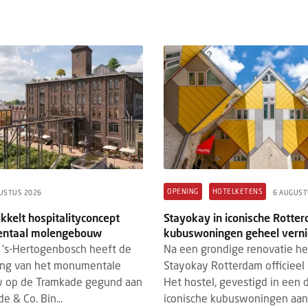
 & DE HOTEL TECH STACK
HM+
BRANDED CONTENT
REVENUE 
STUS 2026
3 AUGUSTUS 2026
 & de Hotel Tech Stack: bestaat de
Hotel revenue manageme
e totaaloplossing nog wel?
tegenwoordig om meer d
prijsstelling
mei vormde Grand Hotel Karel V in
De rol van revenue manag
ht het decor voor de rondetafel Hotel
afgelopen jaren flink ver
Hotel Tech Stack. Onder leiding van
revenue management tra
ck van der Wardt (...
gericht was op het bepalen
OPENING
HOTELKETENS
USTUS 2026
6 AUGUST
kkelt hospitalityconcept
Stayokay in iconische Rotte
ntaal molengebouw
kubuswoningen geheel vern
’s-Hertogenbosch heeft de
Na een grondige renovatie h
ing van het monumentale
Stayokay Rotterdam officieel 
 op de Tramkade gegund aan
Het hostel, gevestigd in een 
e & Co. Bin...
iconische kubuswoningen aan 