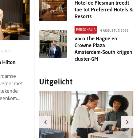
Hotel de Plesman treedt
toe tot Preferred Hotels &
Resorts
PERSONALIA
4 AUGUSTUS 2026
voco The Hague en
Crowne Plaza
Amsterdam-South krijgen
US 2023
cluster-GM
n Hilton
terdamse
Uitgelicht
 verder met
 tekende
eenkom...