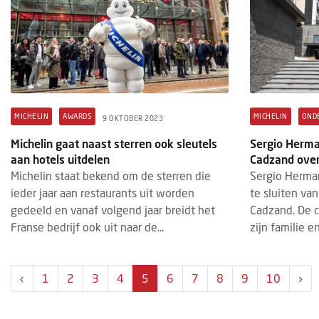
MICHELIN
AWARDS
MICHELIN
OND
9 OKTOBER 2023
Michelin gaat naast sterren ook sleutels
Sergio Herma
aan hotels uitdelen
Cadzand over
Michelin staat bekend om de sterren die
Sergio Herma
ieder jaar aan restaurants uit worden
te sluiten van
gedeeld en vanaf volgend jaar breidt het
Cadzand. De c
Franse bedrijf ook uit naar de...
zijn familie e
‹
1
2
3
4
5
6
7
8
9
10
›