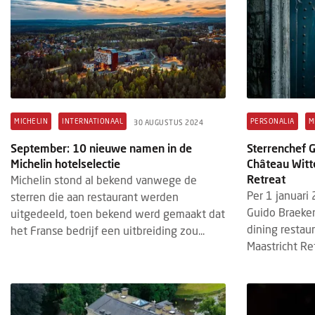
MICHELIN
INTERNATIONAAL
PERSONALIA
M
30 AUGUSTUS 2024
September: 10 nieuwe namen in de
Sterrenchef 
Michelin hotelselectie
Château Witt
Retreat
Michelin stond al bekend vanwege de
Per 1 januari
sterren die aan restaurant werden
Guido Braeken
uitgedeeld, toen bekend werd gemaakt dat
dining restau
het Franse bedrijf een uitbreiding zou...
Maastricht Retr