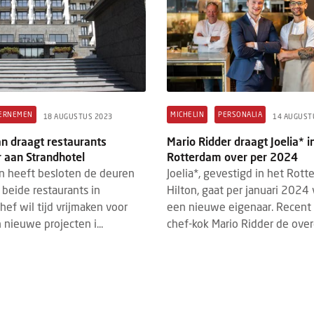
ERNEMEN
MICHELIN
PERSONALIA
18 AUGUSTUS 2023
14 AUGUST
n draagt restaurants
Mario Ridder draagt Joelia* i
 aan Strandhotel
Rotterdam over per 2024
n heeft besloten de deuren
Joelia*, gevestigd in het Rot
 beide restaurants in
Hilton, gaat per januari 2024
hef wil tijd vrijmaken voor
een nieuwe eigenaar. Recent
n nieuwe projecten i...
chef-kok Mario Ridder de over