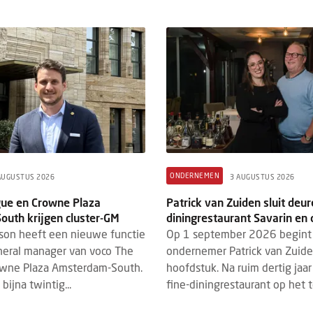
ONDERNEMEN
AUGUSTUS 2026
3 AUGUSTUS 2026
ue en Crowne Plaza
Patrick van Zuiden sluit deur
uth krijgen cluster-GM
diningrestaurant Savarin en 
son heeft een nieuwe functie
Op 1 september 2026 begint
eneral manager van voco The
ondernemer Patrick van Zuid
wne Plaza Amsterdam-South.
hoofdstuk. Na ruim dertig jaar 
bijna twintig...
fine-diningrestaurant op het te