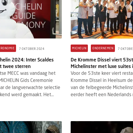
TRONOMIE
MICHELIN
ONDERNEMEN
7 OKTOBER 2024
7 OKTOBE
helin 2024: Inter Scaldes
De Kromme Dissel viert 53s
 twee sterren
Michelinster met luxe suites 
htse MECC was vandaag het
Voor de 53ste keer viert rest
 MICHELIN Gids Ceremonie
Kromme Dissel in Heelsum de 
ar de langverwachte selectie
van de felbegeerde Michelins
kend werd gemaakt. Het...
eerder heeft een Nederlands r.