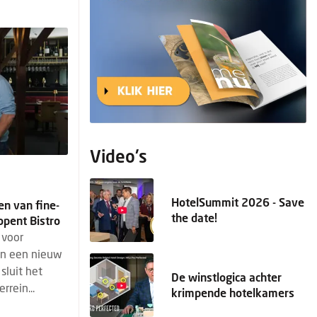
Video's
HotelSummit 2026 - Save
en van fine-
the date!
opent Bistro
 voor
en een nieuw
sluit het
De winstlogica achter
rrein...
krimpende hotelkamers