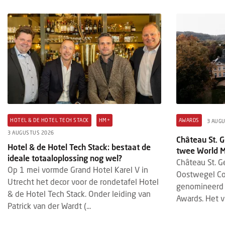
HOTEL & DE HOTEL TECH STACK
HM+
AWARDS
3 AUG
3 AUGUSTUS 2026
Château St. 
Hotel & de Hotel Tech Stack: bestaat de
twee World 
ideale totaaloplossing nog wel?
Château St. G
Op 1 mei vormde Grand Hotel Karel V in
Oostwegel Coll
Utrecht het decor voor de rondetafel Hotel
genomineerd 
& de Hotel Tech Stack. Onder leiding van
Awards. Het vi
Patrick van der Wardt (...