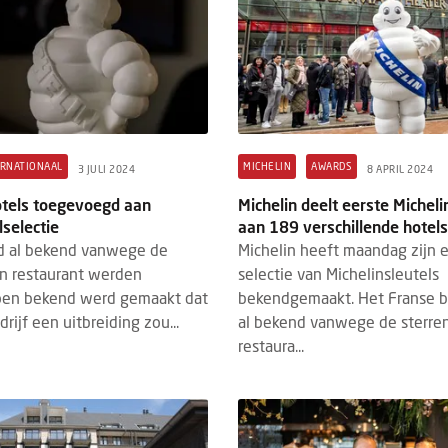
ERNATIONAAL
MICHELIN
AWARDS
3 JULI 2024
8 APRIL 2024
tels toegevoegd aan
Michelin deelt eerste Micheli
lselectie
aan 189 verschillende hotel
nd al bekend vanwege de
Michelin heeft maandag zijn 
an restaurant werden
selectie van Michelinsleutels
toen bekend werd gemaakt dat
bekendgemaakt. Het Franse be
rijf een uitbreiding zou...
al bekend vanwege de sterren
restaura...