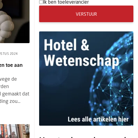
Ik ben toeleverancier
VERSTUUR
USTUS 2024
en toe aan
nwege de
erden
d gemaakt dat
ing zou...