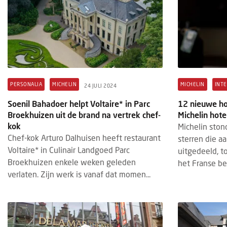
PERSONALIA
MICHELIN
MICHELIN
INT
24 JULI 2024
Soenil Bahadoer helpt Voltaire* in Parc
12 nieuwe ho
Broekhuizen uit de brand na vertrek chef-
Michelin hote
kok
Michelin sto
Chef-kok Arturo Dalhuisen heeft restaurant
sterren die a
Voltaire* in Culinair Landgoed Parc
uitgedeeld, 
Broekhuizen enkele weken geleden
het Franse bed
verlaten. Zijn werk is vanaf dat momen...