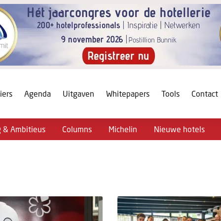
iers
Agenda
Uitgaven
Whitepapers
Tools
Contact
g & Ambitieus
Columns
Michelin
Nieuwe hotels