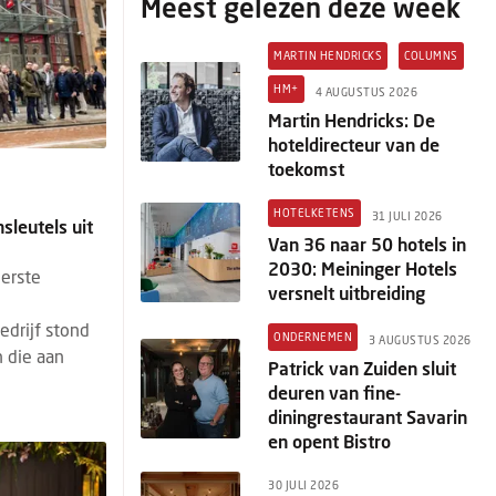
Meest gelezen deze week
MARTIN HENDRICKS
COLUMNS
HM+
4 AUGUSTUS 2026
Martin Hendricks: De
hoteldirecteur van de
toekomst
HOTELKETENS
31 JULI 2026
nsleutels uit
Van 36 naar 50 hotels in
s
2030: Meininger Hotels
eerste
versnelt uitbreiding
drijf stond
ONDERNEMEN
3 AUGUSTUS 2026
 die aan
Patrick van Zuiden sluit
deuren van fine-
diningrestaurant Savarin
en opent Bistro
30 JULI 2026