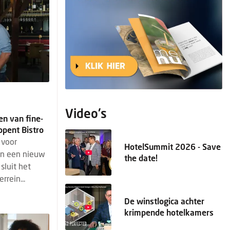
Video's
en van fine-
opent Bistro
 voor
HotelSummit 2026 - Save
en een nieuw
the date!
sluit het
rrein...
De winstlogica achter
krimpende hotelkamers