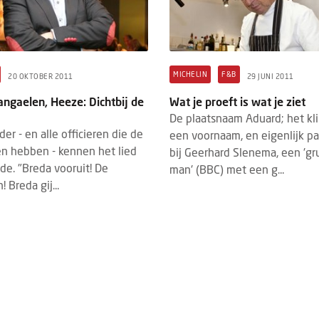
MICHELIN
F&B
20 OKTOBER 2011
29 JUNI 2011
angaelen, Heeze: Dichtbij de
Wat je proeft is wat je ziet
De plaatsnaam Aduard; het kli
r - en alle officieren die de
een voornaam, en eigenlijk pa
n hebben - kennen het lied
bij Geerhard Slenema, een 'g
de. "Breda vooruit! De
man' (BBC) met een g...
 Breda gij...