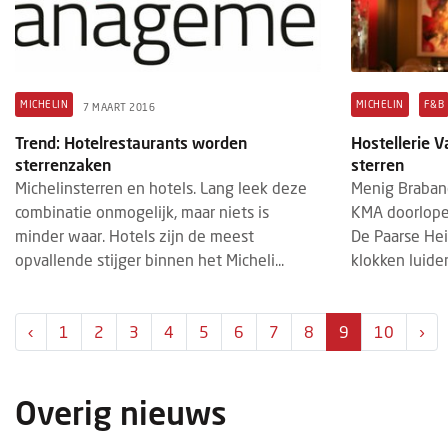
MICHELIN
MICHELIN
F&B
7 MAART 2016
Trend: Hotelrestaurants worden
Hostellerie V
sterrenzaken
sterren
Michelinsterren en hotels. Lang leek deze
Menig Brabande
combinatie onmogelijk, maar niets is
KMA doorlope
minder waar. Hotels zijn de meest
De Paarse Hei
opvallende stijger binnen het Micheli...
klokken luiden!
‹
1
2
3
4
5
6
7
8
9
10
›
Overig nieuws