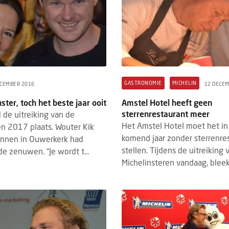
GASTRONOMIE
MICHELIN
ECEMBER 2016
12 DECE
ster, toch het beste jaar ooit
Amstel Hotel heeft geen
sterrenrestaurant meer
de uitreiking van de
Het Amstel Hotel moet het in
en 2017 plaats. Wouter Kik
komend jaar zonder sterrenre
annen in Ouwerkerk had
stellen. Tijdens de uitreiking 
e zenuwen. “Je wordt t...
Michelinsteren vandaag, bleek 