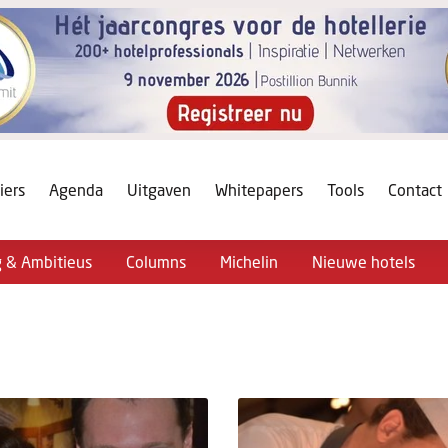
iers
Agenda
Uitgaven
Whitepapers
Tools
Contact
g & Ambitieus
Columns
Michelin
Nieuwe hotels