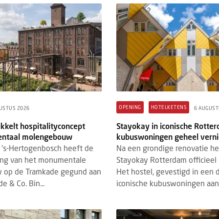
N HENDRICKS
COLUMNS
HM+
HOTELKETEN UITGELICHT
HM+
STUS 2026
Medicijnen, Michelin en
n Hendricks: De hoteldirecteur van
hotels
oekomst
Wie de naam Sandoz hoort
k ben er erg trots op. Iedereen die me
aan de farmaceutische ind
, weet dat! Afgestudeerd aan de Hoge
heeft de familie achter h
school te Maastricht. Die trots, dat is
OPENING
HOTELKETENS
USTUS 2026
6 AUGUST
farmacieconcern ook al de
wat er binnen d...
kkelt hospitalityconcept
Stayokay in iconische Rotte
ntaal molengebouw
kubuswoningen geheel vern
’s-Hertogenbosch heeft de
Na een grondige renovatie h
ing van het monumentale
Stayokay Rotterdam officieel 
 op de Tramkade gegund aan
Het hostel, gevestigd in een 
e & Co. Bin...
iconische kubuswoningen aan 