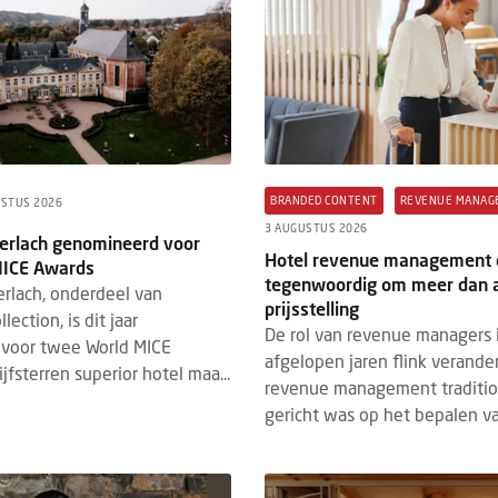
BRANDED CONTENT
REVENUE MANAG
USTUS 2026
3 AUGUSTUS 2026
Gerlach genomineerd voor
Hotel revenue management 
MICE Awards
tegenwoordig om meer dan a
erlach, onderdeel van
prijsstelling
ection, is dit jaar
De rol van revenue managers 
voor twee World MICE
afgelopen jaren flink verande
jfsterren superior hotel maa...
revenue management traditi
gericht was op het bepalen van