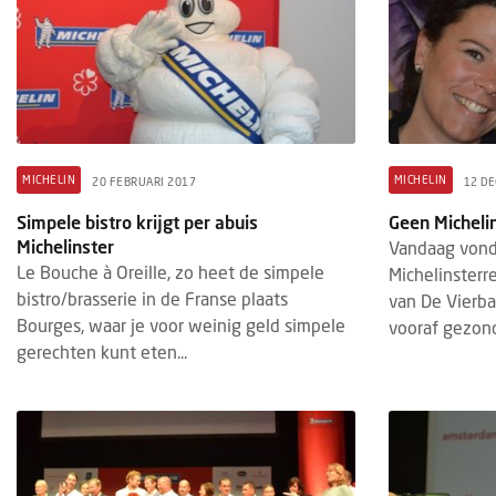
MICHELIN
MICHELIN
20 FEBRUARI 2017
12 D
Simpele bistro krijgt per abuis
Geen Michelin
Michelinster
Vandaag vond 
Le Bouche à Oreille, zo heet de simpele
Michelinsterr
bistro/brasserie in de Franse plaats
van De Vierb
Bourges, waar je voor weinig geld simpele
vooraf gezond
gerechten kunt eten...