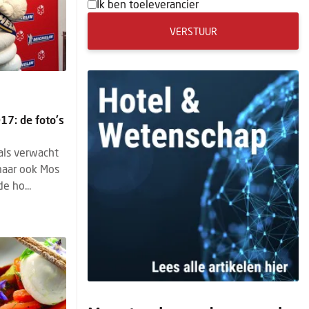
Ik ben toeleverancier
VERSTUUR
17: de foto's
oals verwacht
 maar ook Mos
e ho...