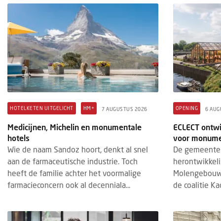
+
BRANDED CONTENT
REVENUE MANAGEMENT
MARTI
3 AUGUSTUS 2026
4 AUGU
: bestaat de
Hotel revenue management draait
Marti
wel?
tegenwoordig om meer dan alleen
de t
prijsstelling
 Karel V in
Ja, i
De rol van revenue managers is de
ndetafel Hotel
kent
afgelopen jaren flink veranderd. Waar
 leiding van
Hotel
HOTELKETEN UITGELICHT
HM+
OPENING
7 AUGUSTUS 2026
6 AUG
revenue management traditioneel meer
iets 
Medicijnen, Michelin en monumentale
ECLECT ontwi
gericht was op het bepalen van de juiste...
hotels
voor monume
Wie de naam Sandoz hoort, denkt al snel
De gemeente 
aan de farmaceutische industrie. Toch
herontwikkel
heeft de familie achter het voormalige
Molengebouw
farmacieconcern ook al decenniala...
de coalitie Kad