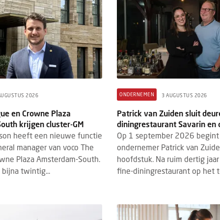
ONDERNEMEN
AUGUSTUS 2026
3 AUGUSTUS 2026
ue en Crowne Plaza
Patrick van Zuiden sluit deur
uth krijgen cluster-GM
diningrestaurant Savarin en 
son heeft een nieuwe functie
Op 1 september 2026 begint
eneral manager van voco The
ondernemer Patrick van Zuid
wne Plaza Amsterdam-South.
hoofdstuk. Na ruim dertig jaar 
bijna twintig...
fine-diningrestaurant op het te