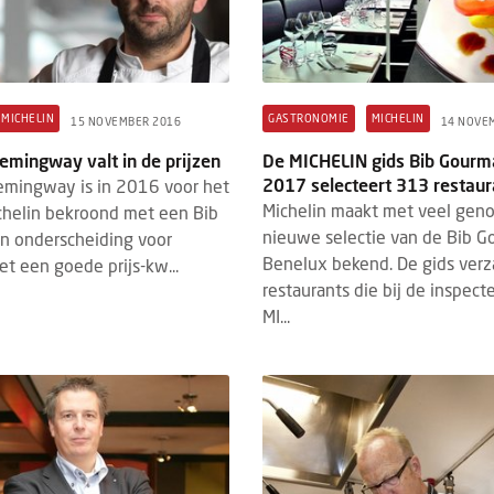
MICHELIN
GASTRONOMIE
MICHELIN
15 NOVEMBER 2016
14 NOVE
emingway valt in de prijzen
De MICHELIN gids Bib Gourm
2017 selecteert 313 restaur
emingway is in 2016 voor het
Michelin maakt met veel gen
chelin bekroond met een Bib
nieuwe selectie van de Bib 
n onderscheiding voor
Benelux bekend. De gids ver
et een goede prijs-kw...
restaurants die bij de inspect
MI...