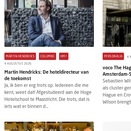
MARTIN HENDRICKS
COLUMNS
HM+
PERSONALIA
4 
4 AUGUSTUS 2026
voco The Hag
Martin Hendricks: De hoteldirecteur van
Amsterdam-So
de toekomst
Sebastien Wil
Ja, ik ben er erg trots op. Iedereen die me
als cluster g
kent, weet dat! Afgestudeerd aan de Hoge
Hague en Cro
Hotelschool te Maastricht. Die trots, dat is
Wilson brengt 
iets wat er binnen d...