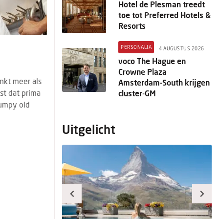
Hotel de Plesman treedt
toe tot Preferred Hotels &
Resorts
PERSONALIA
4 AUGUSTUS 2026
voco The Hague en
Crowne Plaza
nkt meer als
Amsterdam-South krijgen
st dat prima
cluster-GM
rumpy old
Uitgelicht