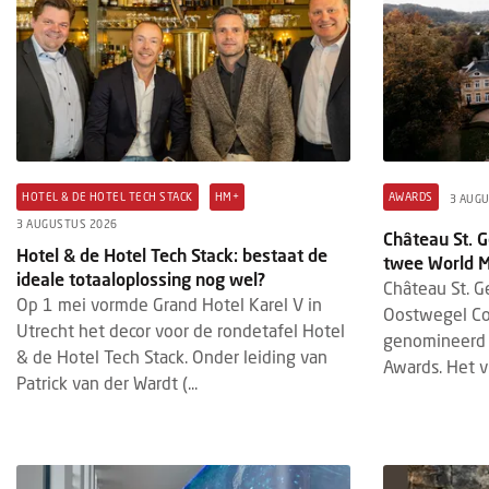
HOTEL & DE HOTEL TECH STACK
HM+
AWARDS
3 AUG
3 AUGUSTUS 2026
Château St. 
Hotel & de Hotel Tech Stack: bestaat de
twee World 
ideale totaaloplossing nog wel?
Château St. G
Op 1 mei vormde Grand Hotel Karel V in
Oostwegel Coll
Utrecht het decor voor de rondetafel Hotel
genomineerd 
& de Hotel Tech Stack. Onder leiding van
Awards. Het vi
Patrick van der Wardt (...