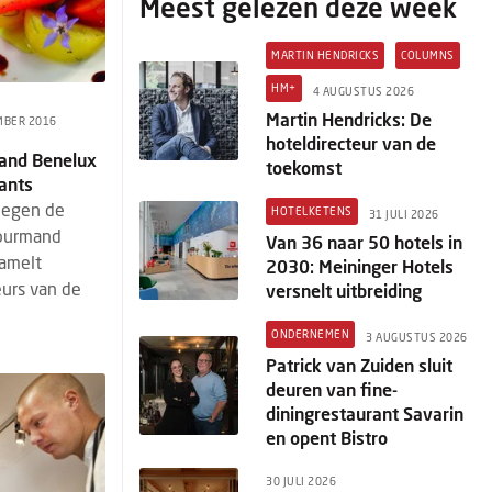
Meest gelezen deze week
MARTIN HENDRICKS
COLUMNS
HM+
4 AUGUSTUS 2026
Martin Hendricks: De
MBER 2016
hoteldirecteur van de
and Benelux
toekomst
ants
oegen de
HOTELKETENS
31 JULI 2026
Gourmand
Van 36 naar 50 hotels in
zamelt
2030: Meininger Hotels
eurs van de
versnelt uitbreiding
ONDERNEMEN
3 AUGUSTUS 2026
Patrick van Zuiden sluit
deuren van fine-
diningrestaurant Savarin
en opent Bistro
30 JULI 2026