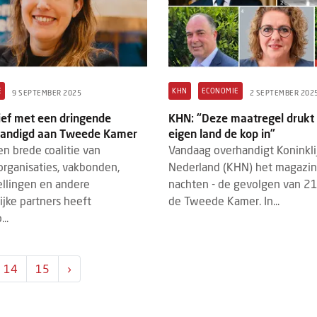
E
KHN
ECONOMIE
9 SEPTEMBER 2025
2 SEPTEMBER 202
ief met een dringende
KHN: “Deze maatregel drukt 
handigd aan Tweede Kamer
eigen land de kop in”
 brede coalitie van
Vandaag overhandigt Koninkli
rganisaties, vakbonden,
Nederland (KHN) het magazin
tellingen en andere
nachten - de gevolgen van 2
jke partners heeft
de Tweede Kamer. In...
..
14
15
›