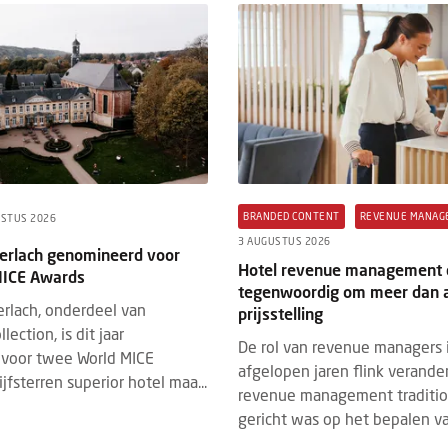
BRANDED CONTENT
REVENUE MANAG
USTUS 2026
3 AUGUSTUS 2026
Gerlach genomineerd voor
Hotel revenue management 
MICE Awards
tegenwoordig om meer dan a
erlach, onderdeel van
prijsstelling
ection, is dit jaar
De rol van revenue managers 
voor twee World MICE
afgelopen jaren flink verande
jfsterren superior hotel maa...
revenue management traditi
gericht was op het bepalen van