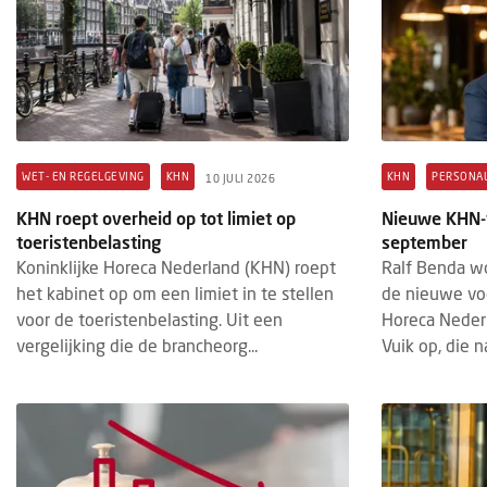
WET- EN REGELGEVING
KHN
KHN
PERSONAL
10 JULI 2026
KHN roept overheid op tot limiet op
Nieuwe KHN-v
toeristenbelasting
september
Koninklijke Horeca Nederland (KHN) roept
Ralf Benda w
het kabinet op om een limiet in te stellen
de nieuwe voo
voor de toeristenbelasting. Uit een
Horeca Nederl
vergelijking die de brancheorg...
Vuik op, die na