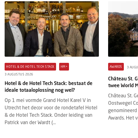
HOTEL & DE HOTEL TECH STACK
HM+
AWARDS
3 AUG
3 AUGUSTUS 2026
Château St. 
Hotel & de Hotel Tech Stack: bestaat de
twee World 
ideale totaaloplossing nog wel?
Château St. G
Op 1 mei vormde Grand Hotel Karel V in
Oostwegel Coll
Utrecht het decor voor de rondetafel Hotel
genomineerd 
& de Hotel Tech Stack. Onder leiding van
Awards. Het vi
Patrick van der Wardt (...