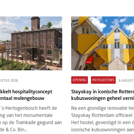
 & DE HOTEL TECH STACK
HM+
BRANDED CONTENT
REVENUE 
STUS 2026
3 AUGUSTUS 2026
 & de Hotel Tech Stack: bestaat de
Hotel revenue manageme
e totaaloplossing nog wel?
tegenwoordig om meer d
prijsstelling
mei vormde Grand Hotel Karel V in
De rol van revenue manag
ht het decor voor de rondetafel Hotel
afgelopen jaren flink ver
Hotel Tech Stack. Onder leiding van
revenue management tra
ck van der Wardt (...
gericht was op het bepalen
OPENING
HOTELKETENS
USTUS 2026
6 AUGUST
kkelt hospitalityconcept
Stayokay in iconische Rotte
ntaal molengebouw
kubuswoningen geheel vern
’s-Hertogenbosch heeft de
Na een grondige renovatie h
ing van het monumentale
Stayokay Rotterdam officieel 
 op de Tramkade gegund aan
Het hostel, gevestigd in een 
e & Co. Bin...
iconische kubuswoningen aan 