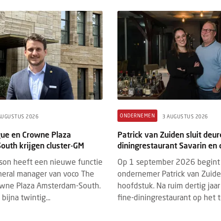
ONDERNEMEN
AUGUSTUS 2026
3 AUGUSTUS 2026
ue en Crowne Plaza
Patrick van Zuiden sluit deur
uth krijgen cluster-GM
diningrestaurant Savarin en 
son heeft een nieuwe functie
Op 1 september 2026 begint
eneral manager van voco The
ondernemer Patrick van Zuid
wne Plaza Amsterdam-South.
hoofdstuk. Na ruim dertig jaar 
bijna twintig...
fine-diningrestaurant op het te