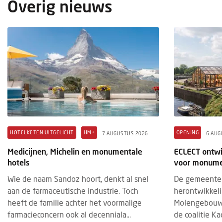
Overig nieuws
OPENING
HOTELKETENS
HOTEL
6 AUGUSTUS 2026
3 AUGU
Stayokay in iconische Rotterdamse
Hotel
kubuswoningen geheel vernieuwd
ideal
Na een grondige renovatie heropent
Op 1 
Stayokay Rotterdam officieel haar deuren.
Utrec
Het hostel, gevestigd in een deel van de
& de 
iconische kubuswoningen aan de O...
Patri
HOTELKETEN UITGELICHT
HM+
OPENING
7 AUGUSTUS 2026
6 AUG
Medicijnen, Michelin en monumentale
ECLECT ontwi
hotels
voor monume
Wie de naam Sandoz hoort, denkt al snel
De gemeente 
aan de farmaceutische industrie. Toch
herontwikkel
heeft de familie achter het voormalige
Molengebouw
farmacieconcern ook al decenniala...
de coalitie Kad