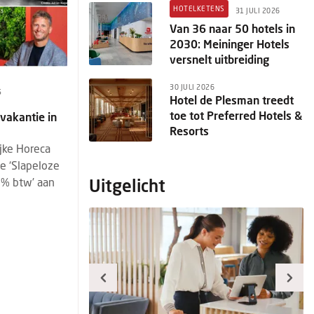
HOTELKETENS
31 JULI 2026
Van 36 naar 50 hotels in
2030: Meininger Hotels
versnelt uitbreiding
30 JULI 2026
5
Hotel de Plesman treedt
toe tot Preferred Hotels &
vakantie in
Resorts
jke Horeca
e ‘Slapeloze
Uitgelicht
1% btw’ aan