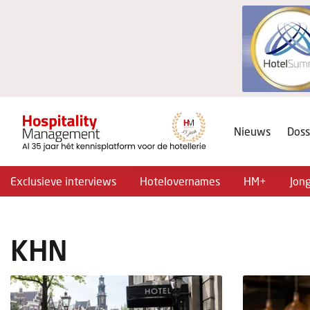
Nieuws
Doss
Exclusieve interviews
Hotelovernames
HM+
Jon
KHN