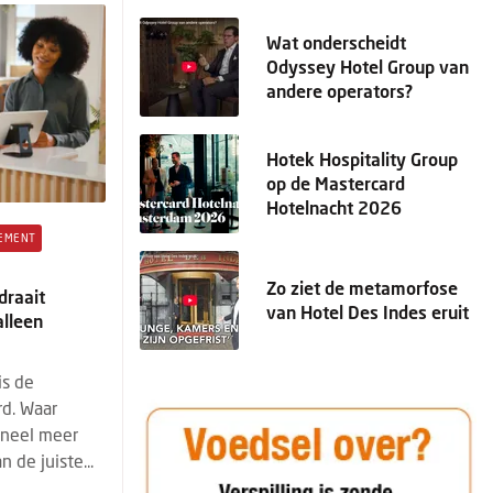
Wat onderscheidt
Odyssey Hotel Group van
andere operators?
Hotek Hospitality Group
op de Mastercard
Hotelnacht 2026
EMENT
Zo ziet de metamorfose
draait
van Hotel Des Indes eruit
lleen
is de
rd. Waar
oneel meer
 de juiste...