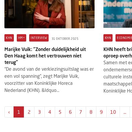
KHN
HM+
INTERVIEW
KHN
ECONOMI
31 OKTOBER 2025
Marijke Vuik: “Zonder duidelijkheid uit
KHN heeft br
Den Haag komt het vertrouwen niet
oproep over
terug”
Samen met een
“De avond van de verkiezingsuitslag was er
ondernemerso
een vol spanning”, zegt Marijke Vuik,
culturele ins
voorzitter van Koninklijke Horeca
maatschappeli
Nederland (KHN). &ldquo...
Koninklijke Ho.
‹
1
2
3
4
5
6
7
8
9
10
...