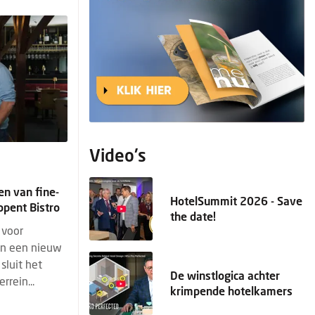
Video's
en van fine-
HotelSummit 2026 - Save
opent Bistro
the date!
 voor
en een nieuw
sluit het
De winstlogica achter
rrein...
krimpende hotelkamers