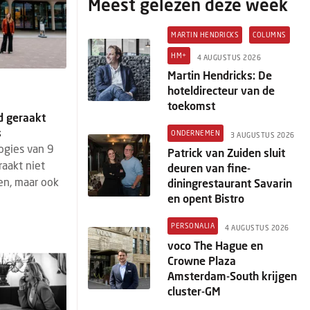
Meest gelezen deze week
MARTIN HENDRICKS
COLUMNS
HM+
4 AUGUSTUS 2026
Martin Hendricks: De
hoteldirecteur van de
toekomst
rd geraakt
s
ONDERNEMEN
3 AUGUSTUS 2026
ogies van 9
Patrick van Zuiden sluit
raakt niet
deuren van fine-
en, maar ook
diningrestaurant Savarin
en opent Bistro
PERSONALIA
4 AUGUSTUS 2026
voco The Hague en
Crowne Plaza
Amsterdam-South krijgen
cluster-GM