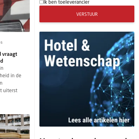
Ik ben toeleverancier
VERSTUUR
26
d vraagt
id
in
heid in de
en
 uiterst