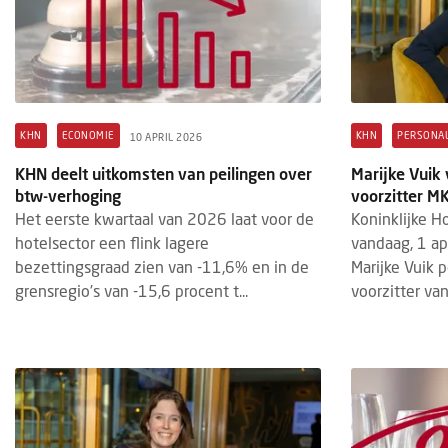
KHN
ECONOMIE
KHN
PERSONAL
10 APRIL 2026
KHN deelt uitkomsten van peilingen over
Marijke Vuik 
btw-verhoging
voorzitter M
Het eerste kwartaal van 2026 laat voor de
Koninklijke H
hotelsector een flink lagere
vandaag, 1 apr
bezettingsgraad zien van -11,6% en in de
Marijke Vuik 
grensregio’s van -15,6 procent t...
voorzitter van