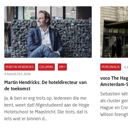
MARTIN HENDRICKS
COLUMNS
HM+
PERSONALIA
4 
4 AUGUSTUS 2026
voco The Hag
Martin Hendricks: De hoteldirecteur van
Amsterdam-So
de toekomst
Sebastien Wil
Ja, ik ben er erg trots op. Iedereen die me
als cluster g
kent, weet dat! Afgestudeerd aan de Hoge
Hague en Cro
Hotelschool te Maastricht. Die trots, dat is
Wilson brengt 
iets wat er binnen d...