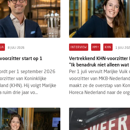
IA
INTERVIEW
HM+
KHN
8 JULI 2026
1 JULI 20
oorzitter start op 1
Vertrekkend KHN-voorzitter 
“Ik benadruk niet alleen wat
ordt per 1 september 2026
Per 1 juli vervult Marijke Vuik 
rzitter van Koninklijke
voorzitter van MKB-Nederlan
and (KHN). Hij volgt Marijke
maakt ze de overstap van Koni
 ruim drie jaar vo...
Horeca Nederland naar de orga