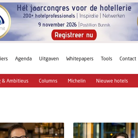
iers
Agenda
Uitgaven
Whitepapers
Tools
Contact
g & Ambitieus
Columns
Michelin
Nieuwe hotels