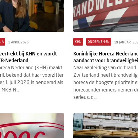
IA
KHN
ONDERNEMEN
1 APRIL 2026
19 JANUARI 20
vertrekt bij KHN en wordt
Koninklijke Horeca Nederlan
KB-Nederland
aandacht voor brandveilighe
oreca Nederland (KHN) maakt
Naar aanleiding van de brand 
il, bekend dat haar voorzitter
Zwitserland heeft brandveilig
per 1 juli 2026 is benoemd als
horeca de hoogste prioriteit 
 MKB-N...
horecaondernemers nemen dit
serieus, d...