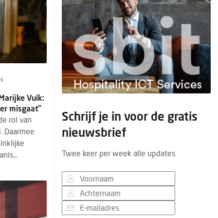
26
Marijke Vuik:
 er misgaat”
Schrijf je in voor de gratis
de rol van
nieuwsbrief
d. Daarmee
nklijke
Twee keer per week alle updates
nis...