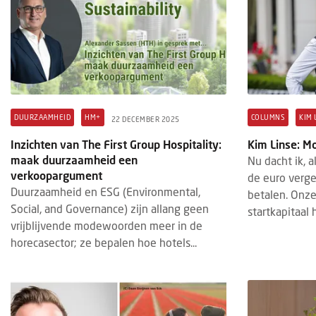
DUURZAAMHEID
HM+
COLUMNS
KIM 
22 DECEMBER 2025
Inzichten van The First Group Hospitality:
Kim Linse: 
maak duurzaamheid een
Nu dacht ik, 
verkoopargument
de euro verg
Duurzaamheid en ESG (Environmental,
betalen. Onze
Social, and Governance) zijn allang geen
startkapitaal 
vrijblijvende modewoorden meer in de
horecasector; ze bepalen hoe hotels...