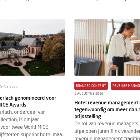
BRANDED CONTENT
REVENUE MANAG
USTUS 2026
3 AUGUSTUS 2026
Gerlach genomineerd voor
Hotel revenue management 
MICE Awards
tegenwoordig om meer dan a
erlach, onderdeel van
prijsstelling
ection, is dit jaar
De rol van revenue managers 
voor twee World MICE
afgelopen jaren flink verande
jfsterren superior hotel maa...
revenue management traditi