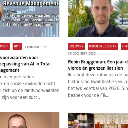
EMENT
HM+
COLUMNS
ROBIN BRUGGEMAN
HM
1 JANUARI 2026
30 DECEMBER 2025
e voorwaarden voor
Robin Bruggeman: Een jaar d
oepassing van AI in Total
vierde én grenzen liet zien
nagement
Ik schrijf deze column in de n
n over prestaties,
historische kwalificatie van C
 en sociale invloeden richt
het WK voetbal van 2026. Sin
el zich op de randvoorwaarden
bezoek voor de F&...
 zijn voor een succ...