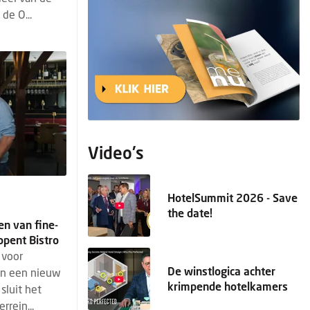
de O...
Video's
HotelSummit 2026 - Save
the date!
en van fine-
opent Bistro
 voor
De winstlogica achter
en een nieuw
krimpende hotelkamers
sluit het
rrein...