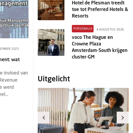
Hotel de Plesman treedt
toe tot Preferred Hotels &
Resorts
PERSONALIA
4 AUGUSTUS 2026
voco The Hague en
Crowne Plaza
CEMBER 2025
Amsterdam-South krijgen
cluster-GM
ment: wat
de invloed van
Uitgelicht
l Revenue
ie werd
el...