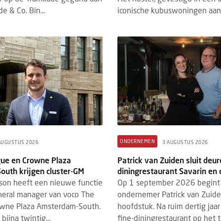
e & Co. Bin...
iconische kubuswoningen aan 
ONDERNEMEN
AUGUSTUS 2026
3 AUGUSTUS 2026
ue en Crowne Plaza
Patrick van Zuiden sluit deur
uth krijgen cluster-GM
diningrestaurant Savarin en 
son heeft een nieuwe functie
Op 1 september 2026 begint
eneral manager van voco The
ondernemer Patrick van Zuid
wne Plaza Amsterdam-South.
hoofdstuk. Na ruim dertig jaar 
bijna twintig...
fine-diningrestaurant op het te