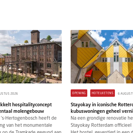
 & DE HOTEL TECH STACK
HM+
BRANDED CONTENT
REVENUE 
STUS 2026
3 AUGUSTUS 2026
 & de Hotel Tech Stack: bestaat de
Hotel revenue manageme
e totaaloplossing nog wel?
tegenwoordig om meer d
prijsstelling
mei vormde Grand Hotel Karel V in
De rol van revenue manag
ht het decor voor de rondetafel Hotel
afgelopen jaren flink ver
Hotel Tech Stack. Onder leiding van
revenue management tra
ck van der Wardt (...
gericht was op het bepalen
OPENING
HOTELKETENS
USTUS 2026
6 AUGUST
kkelt hospitalityconcept
Stayokay in iconische Rotte
ntaal molengebouw
kubuswoningen geheel vern
’s-Hertogenbosch heeft de
Na een grondige renovatie h
ing van het monumentale
Stayokay Rotterdam officieel 
 op de Tramkade gegund aan
Het hostel, gevestigd in een 