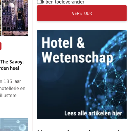
Ik ben toeleverancier
VERSTUUR
+
 The Savoy:
rden heel
n 135 jaar
hotellerie en
llustere