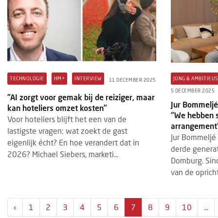
TECHNOLOGIE
HM+
INTERVIEW
JONG & AMBITIEU
11 DECEMBER 2025
5 DECEMBER 2025
“AI zorgt voor gemak bij de reiziger, maar
Jur Bommeljé 
kan hoteliers omzet kosten”
“We hebben s
Voor hoteliers blijft het een van de
arrangement
lastigste vragen: wat zoekt de gast
Jur Bommeljé
eigenlijk écht? En hoe verandert dat in
derde generat
2026? Michael Siebers, marketi...
Domburg. Sin
van de opricht
‹
1
2
3
4
5
6
7
8
9
10
...