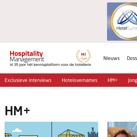
Nieuws
Doss
Exclusieve interviews
Hotelovernames
HM+
Jon
HM+