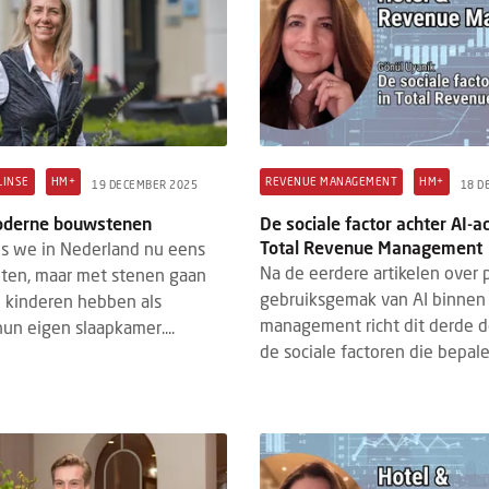
LINSE
HM+
REVENUE MANAGEMENT
HM+
19 DECEMBER 2025
18 D
Moderne bouwstenen
De sociale factor achter AI-a
Total Revenue Management
als we in Nederland nu eens
Na de eerdere artikelen over 
eten, maar met stenen gaan
gebruiksgemak van AI binnen
 kinderen hebben als
management richt dit derde d
hun eigen slaapkamer....
de sociale factoren die bepalen