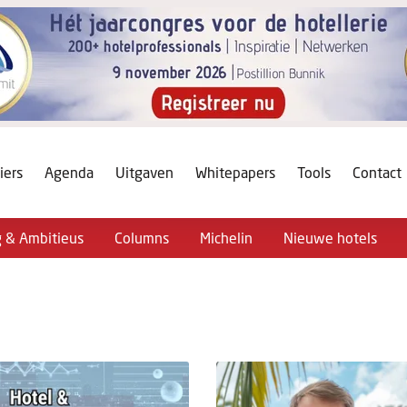
iers
Agenda
Uitgaven
Whitepapers
Tools
Contact
g & Ambitieus
Columns
Michelin
Nieuwe hotels