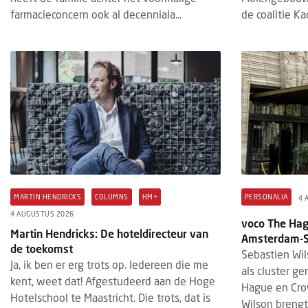
farmacieconcern ook al decenniala...
de coalitie Kad
MARTIN HENDRICKS
COLUMNS
HM+
PERSONALIA
4 
4 AUGUSTUS 2026
voco The Hag
Martin Hendricks: De hoteldirecteur van
Amsterdam-So
de toekomst
Sebastien Wil
Ja, ik ben er erg trots op. Iedereen die me
als cluster g
kent, weet dat! Afgestudeerd aan de Hoge
Hague en Cro
Hotelschool te Maastricht. Die trots, dat is
Wilson brengt 