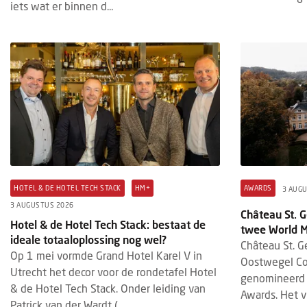
iets wat er binnen d...
HOTEL & DE HOTEL TECH STACK
HM+
AWARDS
3 AUG
3 AUGUSTUS 2026
Château St. 
Hotel & de Hotel Tech Stack: bestaat de
twee World 
ideale totaaloplossing nog wel?
Château St. G
Op 1 mei vormde Grand Hotel Karel V in
Oostwegel Coll
Utrecht het decor voor de rondetafel Hotel
genomineerd 
& de Hotel Tech Stack. Onder leiding van
Awards. Het vi
Patrick van der Wardt (...