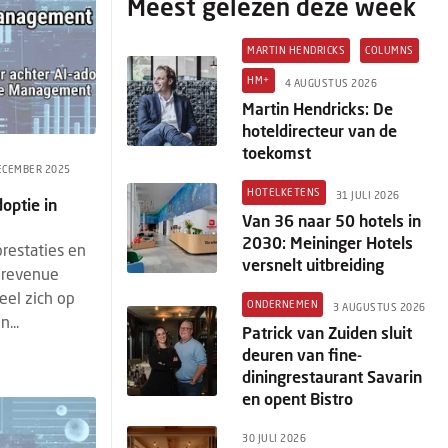
Meest gelezen deze week
MARTIN HENDRICKS
COLUMNS
HM+
4 AUGUSTUS 2026
Martin Hendricks: De
hoteldirecteur van de
toekomst
ECEMBER 2025
HOTELKETENS
31 JULI 2026
doptie in
Van 36 naar 50 hotels in
2030: Meininger Hotels
prestaties en
versnelt uitbreiding
 revenue
eel zich op
ONDERNEMEN
3 AUGUSTUS 2026
...
Patrick van Zuiden sluit
deuren van fine-
diningrestaurant Savarin
en opent Bistro
30 JULI 2026