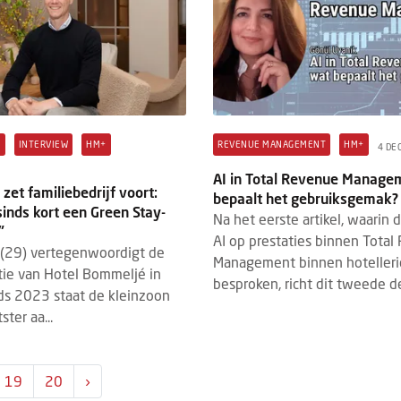
S
INTERVIEW
HM+
REVENUE MANAGEMENT
HM+
4 DE
AI in Total Revenue Manage
zet familiebedrijf voort:
bepaalt het gebruiksgemak?
inds kort een Green Stay-
Na het eerste artikel, waarin 
"
AI op prestaties binnen Tota
 (29) vertegenwoordigt de
Management binnen hoteller
ie van Hotel Bommeljé in
besproken, richt dit tweede de
ds 2023 staat de kleinzoon
ster aa...
19
20
›