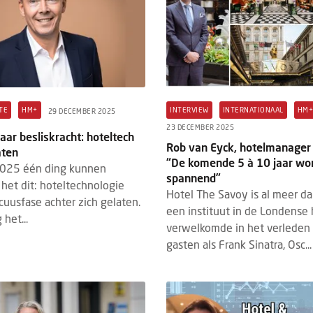
TE
HM+
INTERVIEW
INTERNATIONAAL
HM
29 DECEMBER 2025
23 DECEMBER 2025
aar besliskracht: hoteltech
Rob van Eyck, hotelmanager
aten
“De komende 5 à 10 jaar wo
2025 één ding kunnen
spannend”
s het dit: hoteltechnologie
Hotel The Savoy is al meer da
cuusfase achter zich gelaten.
een instituut in de Londense 
 het...
verwelkomde in het verleden i
gasten als Frank Sinatra, Osc...