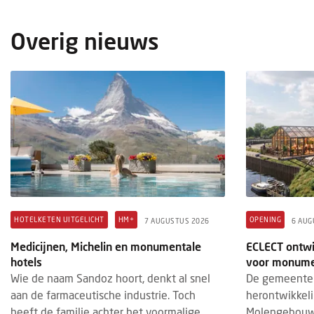
Overig nieuws
OPENING
HOTELKETENS
HOTEL
6 AUGUSTUS 2026
3 AUGU
Stayokay in iconische Rotterdamse
Hotel
kubuswoningen geheel vernieuwd
ideal
Na een grondige renovatie heropent
Op 1 
Stayokay Rotterdam officieel haar deuren.
Utrec
Het hostel, gevestigd in een deel van de
& de 
iconische kubuswoningen aan de O...
Patri
HOTELKETEN UITGELICHT
HM+
OPENING
7 AUGUSTUS 2026
6 AUG
Medicijnen, Michelin en monumentale
ECLECT ontwi
hotels
voor monume
Wie de naam Sandoz hoort, denkt al snel
De gemeente 
aan de farmaceutische industrie. Toch
herontwikkel
heeft de familie achter het voormalige
Molengebouw