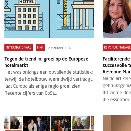
INTERNATIONAAL
HM+
REVENUE MANAG
2 JANUARI 2026
Tegen de trend in: groei op de Europese
Faciliterend
hotelmarkt
succesvolle t
Revenue Ma
Het was onlangs een opvallende statistiek:
Na de artikele
terwijl de hotelbouw wereldwijd vertraagt,
gebruiksgemak
laat Europa als enige regio groei zien.
dit vierde de
Recente cijfers van CoSt...
die essentieel