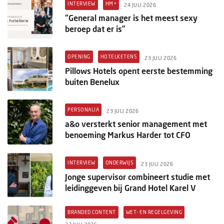
INTERVIEW
HM+
24 JULI 2026
“General manager is het meest sexy
beroep dat er is”
OPENING
HOTELKETENS
23 JULI 2026
Pillows Hotels opent eerste bestemming
buiten Benelux
PERSONALIA
23 JULI 2026
a&o versterkt senior management met
benoeming Markus Harder tot CFO
INTERVIEW
ONDERWIJS
23 JULI 2026
Jonge supervisor combineert studie met
leidinggeven bij Grand Hotel Karel V
BRANDED CONTENT
WET- EN REGELGEVING