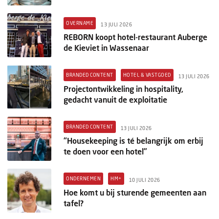
OVERNAME
13 JULI 2026
REBORN koopt hotel-restaurant Auberge
de Kieviet in Wassenaar
BRANDED CONTENT
HOTEL & VASTGOED
13 JULI 2026
Projectontwikkeling in hospitality,
gedacht vanuit de exploitatie
BRANDED CONTENT
13 JULI 2026
“Housekeeping is té belangrijk om erbij
te doen voor een hotel”
ONDERNEMEN
HM+
10 JULI 2026
Hoe komt u bij sturende gemeenten aan
tafel?