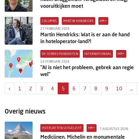
vooruitkijken moet
COLUMNS
MARTIN HENDRICKS
HM+
27 FEBRUARI 2026
Martin Hendricks: Wat is er aan de hand
in hoteloperator-land?!
DE CORRESPONDENTEN
INTERNATIONAAL
HM+
10 FEBRUARI 2026
“AI is niet het probleem, gebrek aan regie
wel”
‹
1
2
3
4
5
6
7
8
9
10
...
Overig nieuws
HOTELKETEN UITGELICHT
HM+
7 AUGUSTUS 2026
Medicijnen, Michelin en monumentale