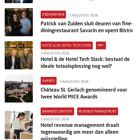
ONDERNEMEN
3 AUGUSTUS 2026
Patrick van Zuiden sluit deuren van fine-
diningrestaurant Savarin en opent Bistro
HOTEL & DE HOTEL TECH STACK
HM+
3 AUGUSTUS 2026
Hotel & de Hotel Tech Stack: bestaat de
ideale totaaloplossing nog wel?
AWARDS
3 AUGUSTUS 2026
Château St. Gerlach genomineerd voor
twee World MICE Awards
BRANDED CONTENT
REVENUE MANAGEMENT
3 AUGUSTUS 2026
Hotel revenue management draait
tegenwoordig om meer dan alleen
prijsstelling