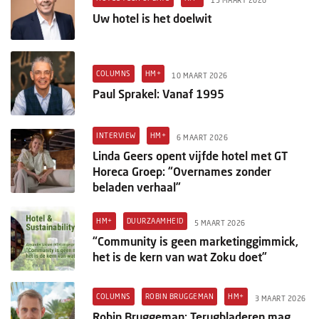
Uw hotel is het doelwit
COLUMNS
HM+
10 MAART 2026
Paul Sprakel: Vanaf 1995
INTERVIEW
HM+
6 MAART 2026
Linda Geers opent vijfde hotel met GT
Horeca Groep: “Overnames zonder
beladen verhaal”
HM+
DUURZAAMHEID
5 MAART 2026
“Community is geen marketinggimmick,
het is de kern van wat Zoku doet”
COLUMNS
ROBIN BRUGGEMAN
HM+
3 MAART 2026
Robin Bruggeman: Terugbladeren mag,