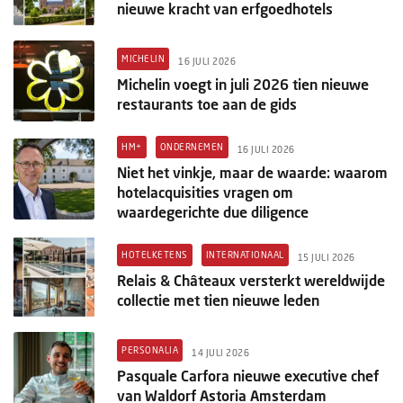
nieuwe kracht van erfgoedhotels
MICHELIN
16 JULI 2026
Michelin voegt in juli 2026 tien nieuwe
restaurants toe aan de gids
HM+
ONDERNEMEN
16 JULI 2026
Niet het vinkje, maar de waarde: waarom
hotelacquisities vragen om
waardegerichte due diligence
HOTELKETENS
INTERNATIONAAL
15 JULI 2026
Relais & Châteaux versterkt wereldwijde
collectie met tien nieuwe leden
PERSONALIA
14 JULI 2026
Pasquale Carfora nieuwe executive chef
van Waldorf Astoria Amsterdam