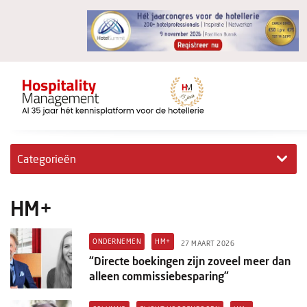
Categorieën
Exclusieve interviews
HM+
Hotelovernames
ONDERNEMEN
HM+
27 MAART 2026
HM+
“Directe boekingen zijn zoveel meer dan
alleen commissiebesparing”
Jong & Ambitieus