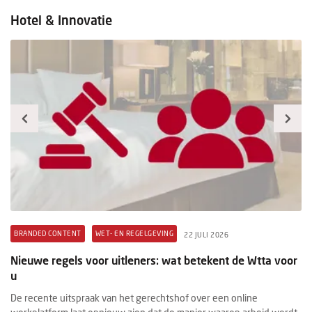
Hotel & Innovatie
BRANDED CONTENT
WET- EN REGELGEVING
B
22 JULI 2026
t
Nieuwe regels voor uitleners: wat betekent de Wtta voor
Pr
u
ex
De recente uitspraak van het gerechtshof over een online
Ee