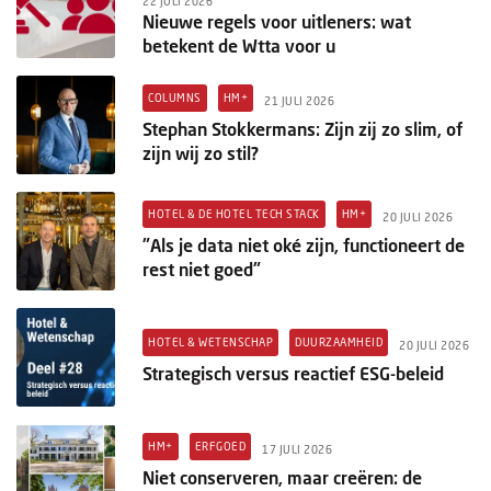
22 JULI 2026
Nieuwe regels voor uitleners: wat
betekent de Wtta voor u
COLUMNS
HM+
21 JULI 2026
Stephan Stokkermans: Zijn zij zo slim, of
zijn wij zo stil?
HOTEL & DE HOTEL TECH STACK
HM+
20 JULI 2026
"Als je data niet oké zijn, functioneert de
rest niet goed"
HOTEL & WETENSCHAP
DUURZAAMHEID
20 JULI 2026
Strategisch versus reactief ESG-beleid
HM+
ERFGOED
17 JULI 2026
Niet conserveren, maar creëren: de