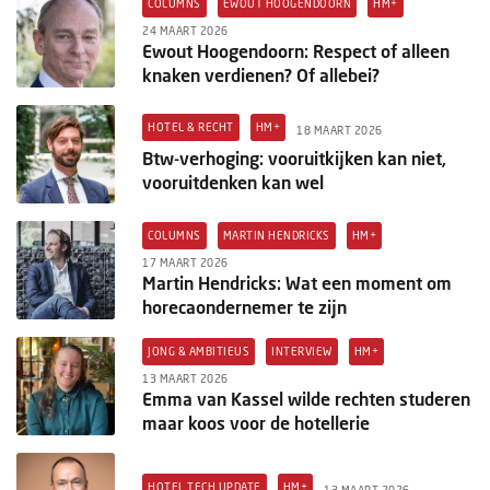
COLUMNS
EWOUT HOOGENDOORN
HM+
Columns
24 MAART 2026
Ewout Hoogendoorn: Respect of alleen
Michelin
knaken verdienen? Of allebei?
Nieuwe hotels
HOTEL & RECHT
HM+
18 MAART 2026
Personalia
Btw-verhoging: vooruitkijken kan niet,
vooruitdenken kan wel
HotelSummit
COLUMNS
MARTIN HENDRICKS
HM+
17 MAART 2026
Martin Hendricks: Wat een moment om
horecaondernemer te zijn
JONG & AMBITIEUS
INTERVIEW
HM+
13 MAART 2026
Emma van Kassel wilde rechten studeren
maar koos voor de hotellerie
HOTEL TECH UPDATE
HM+
13 MAART 2026