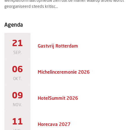
werkplatform laat opnieuw zien dat de manier waarop arbeid wordt
ee
georganiseerd steeds kritisc...
ma
Agenda
21
Gastvrij Rotterdam
SEP.
06
Michelinceremonie 2026
OKT.
09
HotelSummit 2026
NOV.
11
Horecava 2027