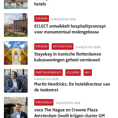
hotels
OPENING
6 AUGUSTUS 2026
ECLECT ontwikkelt hospitalityconcept
voor monumentaal molengebouw
OPENING
HOTELKETENS
6 AUGUSTUS 2026
Stayokay in iconische Rotterdamse
kubuswoningen geheel vernieuwd
MARTIN HENDRICKS
COLUMNS
HM+
4 AUGUSTUS 2026
Martin Hendricks: De hoteldirecteur van
de toekomst
PERSONALIA
4 AUGUSTUS 2026
voco The Hague en Crowne Plaza
Amsterdam-South krijgen cluster-GM