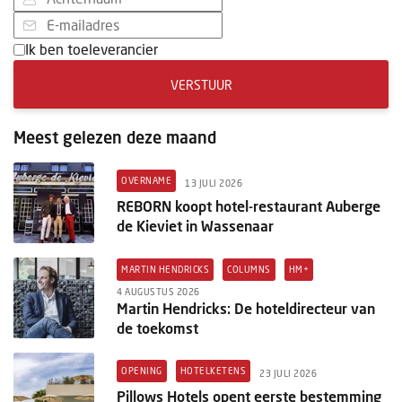
Ik ben toeleverancier
VERSTUUR
Meest gelezen deze maand
OVERNAME
13 JULI 2026
REBORN koopt hotel-restaurant Auberge
de Kieviet in Wassenaar
MARTIN HENDRICKS
COLUMNS
HM+
4 AUGUSTUS 2026
Martin Hendricks: De hoteldirecteur van
de toekomst
OPENING
HOTELKETENS
23 JULI 2026
Pillows Hotels opent eerste bestemming