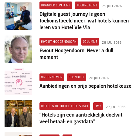
BRANDED CONTENT
TECHNOLOGIE
29 JULI 2026
Digitale guest journey is geen
toekomstbeeld meer: wat hotels kunnen
leren van Hotel Vie Via
EWOUT HOOGENDOORN
COLUMNS
28 JULI 2026
Ewout Hoogendoorn: Never a dull
moment
ONDERNEMEN
ECONOMIE
28 JULI 2026
Aanbiedingen en prijs bepalen hotelkeuze
HOTEL & DE HOTEL TECH STACK
HM+
27 JULI 2026
"Hotels zijn een aantrekkelijk doelwit:
veel betaal- en gastdata"