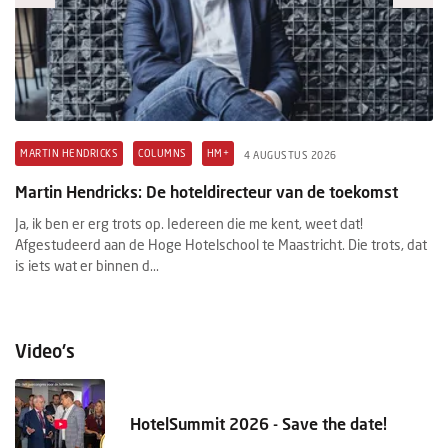
MARTIN HENDRICKS
COLUMNS
HM+
H
4 AUGUSTUS 2026
Martin Hendricks: De hoteldirecteur van de toekomst
M
Ja, ik ben er erg trots op. Iedereen die me kent, weet dat!
Wi
Afgestudeerd aan de Hoge Hotelschool te Maastricht. Die trots, dat
in
d.
is iets wat er binnen d...
fa
Video's
HotelSummit 2026 - Save the date!